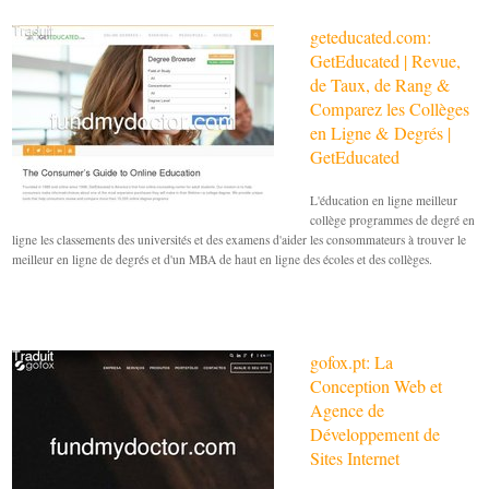
geteducated.com:
GetEducated | Revue,
de Taux, de Rang &
Comparez les Collèges
en Ligne & Degrés |
GetEducated
L'éducation en ligne meilleur
collège programmes de degré en
ligne les classements des universités et des examens d'aider les consommateurs à trouver le
meilleur en ligne de degrés et d'un MBA de haut en ligne des écoles et des collèges.
gofox.pt: La
Conception Web et
Agence de
Développement de
Sites Internet