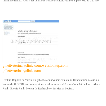
Infirmière rendez-vous & les questions d'ordre Médical, veuillez appeler 01283 227870.
gillettveterinaryclinic.com.webslookup.com:
gillettveterinaryclinic.com
C'est un Rapport de Valeur sur gillettveterinaryclinic.com en lui Donnant une valeur à la
hausse de 48 $USD par notre système, de données de référence Complet Inclure：Alexa
Rank, Google Rank, Moteur de Recherche et les Médias Sociaux.