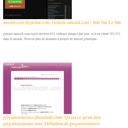
amoxil.com.hypestat.com: Generic-amoxil.com - Info Sur Le Site
generic-amoxil.com reçoit environ 632 visiteurs uniques par jour, et il est classé 783,521
dans le monde. Trouver plus de données à propos de amoxil générique.
gregariousnesses.phraseinfo.com: Qu'est ce qu'un mot
gregariousnesses sens. Définition de gregariousnesses.