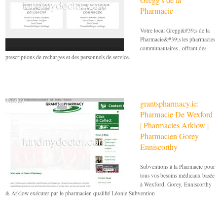
Pharmacie
Votre local Gregg&#39;s de la
Pharmacie&#39;s les pharmacies
communautaires , offrant des
prescriptions de recharges et des personnels de service.
grantspharmacy.ie:
Pharmacie De Wexford
| Pharmacies Arklow |
Pharmacien Gorey
Enniscorthy
Subventions à la Pharmacie pour
tous vos besoins médicaux basée
à Wexford, Gorey, Enniscorthy
& Arklow exécuter par le pharmacien qualifié Léonie Subvention