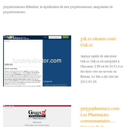
gregariousnesses définition, la signification du mot gregariousnesses, anagramme de
gregariousnesses.
gsk.es.siteaero.com:
Gsk.es
Aperçu rapide de stats pour
Gsk.es. Gsk.es est enregistré à
l'Inconnu. L'IP est 66.54.51.6 et
des liens vers un serveur en
Réseau. Le Site a été créé sur
2013-03-29.
greggspharmacy.com:
Les Pharmacies
communautaires , -
Gregg's de la