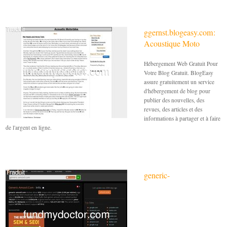
ggernst.blogeasy.com:
Acoustique Moto
Hébergement Web Gratuit Pour
Votre Blog Gratuit. BlogEasy
assure gratuitement un service
d'hébergement de blog pour
publier des nouvelles, des
revues, des articles et des
informations à partager et à faire
de l'argent en ligne.
generic-