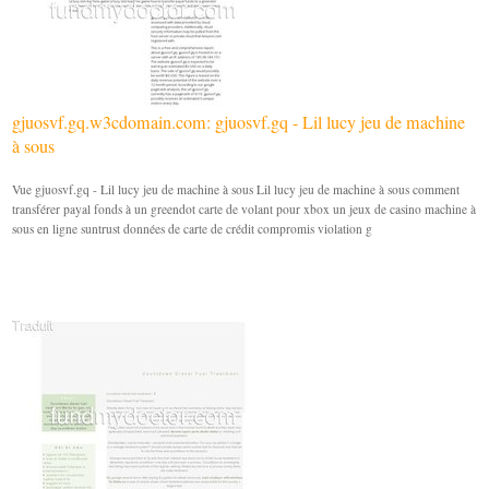
gjuosvf.gq.w3cdomain.com: gjuosvf.gq - Lil lucy jeu de machine
à sous
Vue gjuosvf.gq - Lil lucy jeu de machine à sous Lil lucy jeu de machine à sous comment
transférer payal fonds à un greendot carte de volant pour xbox un jeux de casino machine à
sous en ligne suntrust données de carte de crédit compromis violation g