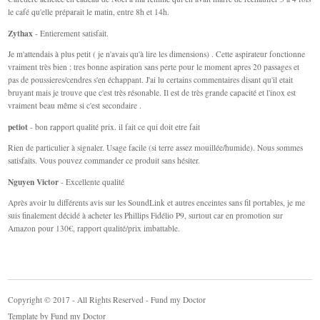
le café qu'elle préparait le matin, entre 8h et 14h.
Zythax
- Entierement satisfait.
Je m'attendais à plus petit ( je n'avais qu'à lire les dimensions) . Cette aspirateur fonctionne
vraiment très bien : tres bonne aspiration sans perte pour le moment apres 20 passages et
pas de poussieres/cendres s'en échappant. J'ai lu certains commentaires disant qu'il etait
bruyant mais je trouve que c'est très résonable. Il est de très grande capacité et l'inox est
vraiment beau même si c'est secondaire .
petiot
- bon rapport qualité prix. il fait ce qui doit etre fait
Rien de particulier à signaler. Usage facile (si terre assez mouillée/humide). Nous sommes
satisfaits. Vous pouvez commander ce produit sans hésiter.
Nguyen Victor
- Excellente qualité
Après avoir lu différents avis sur les SoundLink et autres enceintes sans fil portables, je me
suis finalement décidé à acheter les Phillips Fidélio P9, surtout car en promotion sur
Amazon pour 130€, rapport qualité/prix imbattable.
Copyright © 2017 - All Rights Reserved - Fund my Doctor
Template by
Fund my Doctor