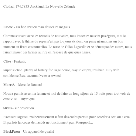
Ciudad: 174.7833 Auckland, La Nouvelle-Zélande
Elodie
- Un bon recueil mais des textes inégaux
Comme souvent avec les recueils de nouvelles, tous les textes ne sont pas égaux, et si le
rapport avec le thème du repas n'est pas toujours évident, on passe néanmoins un bon
moment en lisant ces nouvelles. Le texte de Gilles Legardinier se démarque des autres, nous
faisant passer des larmes au rire en l'espace de quelques lignes.
Clive
- Fantastic
Super suction, plenty of battery for large house, easy to empty, tres bien. Buy with
confidence.Best vacuum i've ever owned.
Marc S.
- Merci le Routard
Nous a permis avec ma femme et moi de faire un long séjour de 15 nuits pour tout voir de
cette ville ... mythique.
Sirius
- sur protection
Excellent logiciel, malheureusement il faut des codes partout pour accéder à ceci ou à cela.
Et parfois les codes demandés ne fonctionnent pas. Pourquoi?...
BlackPawn
- Un appareil de qualité