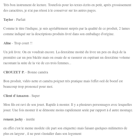
Très bon instrument de lecture. Toutefois pour les textes écrits en petit, après grossissement
des caractères, je n'ai pas réussi à le conserver sur les autres pages.
Taylor
- Parfait
Comme le titre l'indique, je suis agréablement surpris par la qualité de ce produit, 2 lames
comme indiqué sur la descriptions produits livré dans son emballage d'origine.
Aline
- Trop court !!
Un joli livre. On en voudrait encore. La deuxième moitié du livre un peu en deçà de la
première car un peu bâclée mais on essaie de se rassurer en espérant un deuxième volume
racontant la suite de la vie de ces trois femmes...
CROUZET P.
- Bonne caméra
Bon produit, vidéo nette et caméra poignet très pratique mais l'effet oeil de boeuf est
beaucoup trop prononcé pour moi.
Client d'Amazon
- Super
Mon fils est ravi de son jouet. Rapide à monter. Il y a plusieurs personnages avec lesquelles
jouer. Une fois monter il se démonte moins rapidement seule par rapport à d autre montage.
renaux jacky
- inutile
en effet c'est le meme modele (de part son etiquette) mais faisant quelques milimetres de
plus en largeur , il ne peut s'installer dans son logement