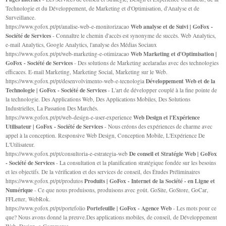
Technologie et du Développement, de Marketing et d'Optimisation, d'Analyse et de
Surveillance.
Web analyse et de Suivi | GoFox -
https://www.gofox.pt/pt/analise-web-e-monitorizacao
Société de Services
- Connaître le chemin d'accès est synonyme de succès. Web Analytics,
e-mail Analytics, Google Analytics, l'analyse des Médias Sociaux
Web Marketing et d'Optimisation |
https://www.gofox.pt/pt/web-marketing-e-otimizacao
GoFox - Société de Services
- Des solutions de Marketing acelaradas avec des technologies
efficaces. E-mail Marketing, Marketing Social, Marketing sur le Web.
Développement Web et de la
https://www.gofox.pt/pt/desenvolvimento-web-e-tecnologia
Technologie | GoFox - Société de Services
- L'art de développer couplé à la fine pointe de
la technologie. Des Applications Web, Des Applications Mobiles, Des Solutions
Industrielles, La Passation Des Marchés.
Web Design et l'Expérience
https://www.gofox.pt/pt/web-design-e-user-experience
Utilisateur | GoFox - Société de Services
- Nous créons des expériences de charme avec
appel à la conception. Responsive Web Design, Conception Mobile, L'Expérience De
L'Utilisateur.
De conseil et Stratégie Web | GoFox
https://www.gofox.pt/pt/consultoria-e-estrategia-web
- Société de Services
- La consultation et la planification stratégique fondée sur les besoins
et les objectifs. De la vérification et des services de conseil, des Études Préliminaires
Produits | GoFox - Internet de la Société - en Ligne et
https://www.gofox.pt/pt/produtos
Numérique
- Ce que nous produisons, produisons avec goût. GoSite, GoStore, GoCar,
FFLetter, WebRok.
Portefeuille | GoFox - Agence Web
https://www.gofox.pt/pt/portefolio
- Les mots pour ce
que? Nous avons donné la preuve.Des applications mobiles, de conseil, de Développement