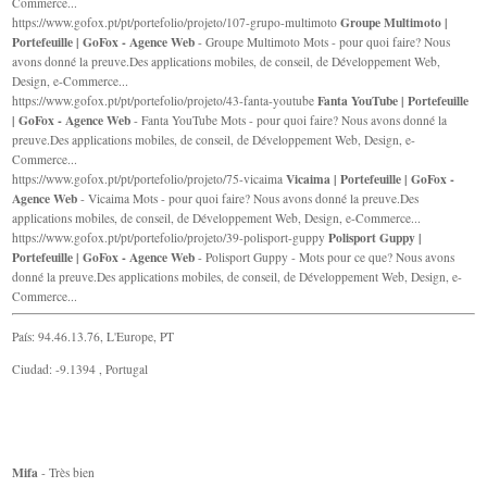
Commerce...
Groupe Multimoto |
https://www.gofox.pt/pt/portefolio/projeto/107-grupo-multimoto
Portefeuille | GoFox - Agence Web
- Groupe Multimoto Mots - pour quoi faire? Nous
avons donné la preuve.Des applications mobiles, de conseil, de Développement Web,
Design, e-Commerce...
Fanta YouTube | Portefeuille
https://www.gofox.pt/pt/portefolio/projeto/43-fanta-youtube
| GoFox - Agence Web
- Fanta YouTube Mots - pour quoi faire? Nous avons donné la
preuve.Des applications mobiles, de conseil, de Développement Web, Design, e-
Commerce...
Vicaima | Portefeuille | GoFox -
https://www.gofox.pt/pt/portefolio/projeto/75-vicaima
Agence Web
- Vicaima Mots - pour quoi faire? Nous avons donné la preuve.Des
applications mobiles, de conseil, de Développement Web, Design, e-Commerce...
Polisport Guppy |
https://www.gofox.pt/pt/portefolio/projeto/39-polisport-guppy
Portefeuille | GoFox - Agence Web
- Polisport Guppy - Mots pour ce que? Nous avons
donné la preuve.Des applications mobiles, de conseil, de Développement Web, Design, e-
Commerce...
País: 94.46.13.76, L'Europe, PT
Ciudad: -9.1394 , Portugal
Mifa
- Très bien