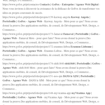
Web, Design, e-Commerce...
Contacts | GoFox - Entreprise / Agence Web Digital
https://www.gofox.pt/pt/contactos
-
Nous vous invitons à découvrir la croissance de la dédicace de GoFox de transformer vos
idées en projets couronnés de succès.
Keeway Angola |
https://www.gofox.pt/pt/portefolio/projeto/139-keeway-angola
Portefeuille | GoFox - Agence Web
- Keeway Angola - Mots pour ce que? Nous avons
donné la preuve.Des applications mobiles, de conseil, de Développement Web, Design, e-
Commerce...
Famaval | Portefeuille | GoFox -
https://www.gofox.pt/pt/portefolio/projeto/173-famaval
Agence Web
- Famaval Mots - pour quoi faire? Nous avons donné la preuve.Des
applications mobiles, de conseil, de Développement Web, Design, e-Commerce...
Erasmus Lisbonne |
https://www.gofox.pt/pt/portefolio/projeto/172-erasmus-lisboa
Portefeuille | GoFox - Agence Web
- Erasmus Lisboa - Mots pour ce que? Nous avons
donné la preuve.Des applications mobiles, de conseil, de Développement Web, Design, e-
Commerce...
eleh1840 | Portefeuille | GoFox -
https://www.gofox.pt/pt/portefolio/projeto/174-eleh1840
Agence Web
- eleh1840 Mots - pour quoi faire? Nous avons donné la preuve.Des
applications mobiles, de conseil, de Développement Web, Design, e-Commerce...
DANS le SJM | Portefeuille |
https://www.gofox.pt/pt/portefolio/projeto/151-nos-sjm
GoFox - Agence Web
- DANS le SJM - Mots pour ce que? Nous avons donné la
preuve.Des applications mobiles, de conseil, de Développement Web, Design, e-
Commerce...
myVicaima App |
https://www.gofox.pt/pt/portefolio/projeto/148-myvicaima-app
Portefeuille | GoFox - Agence Web
- myVicaima App - Mots pour ce que? Nous avons
donné la preuve.Des applications mobiles, de conseil, de Développement Web, Design, e-