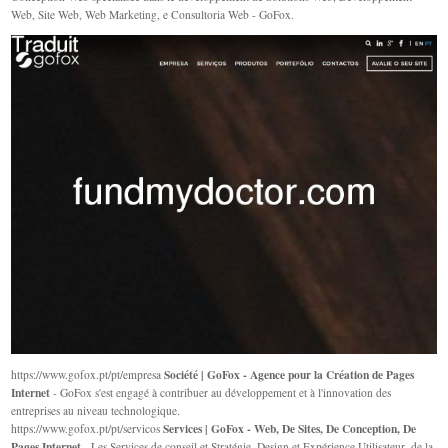
Web, Site Web, Web Marketing, e Consultoria Web - GoFox.
Société | GoFox - Agence pour la Création de Pages
https://www.gofox.pt/pt/empresa
Internet
- GoFox s'est engagé à contribuer au développement et à l'innovation des
entreprises au niveau technologique.
Services | GoFox - Web, De Sites, De Conception, De
https://www.gofox.pt/pt/servicos
Pages Internet
- Les Services de conseil et Stratégie, Design et Expérience Utilisateur, de la