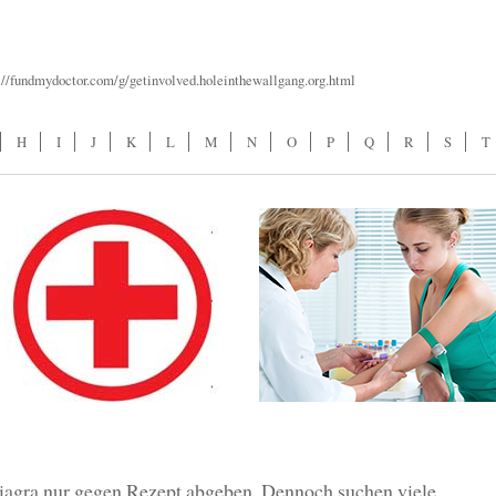
p://fundmydoctor.com/g/getinvolved.holeinthewallgang.org.html
H
I
J
K
L
M
N
O
P
Q
R
S
T
iagra nur gegen Rezept abgeben. Dennoch suchen viele