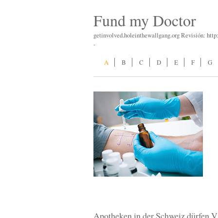
Fund my Doctor
getinvolved.holeinthewallgang.org Revisión: htt
-
A
B
C
D
E
F
G
Apotheken in der Schweiz dürfen V