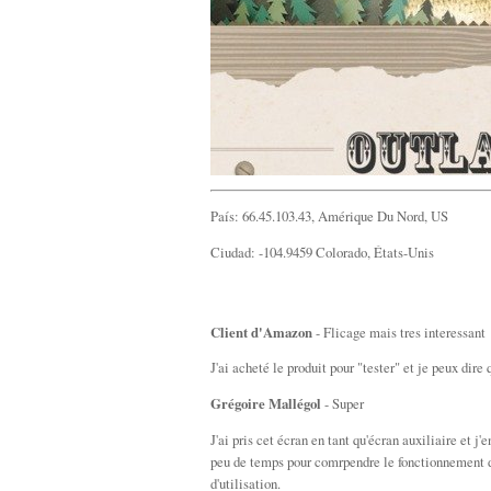
País: 66.45.103.43, Amérique Du Nord, US
Ciudad: -104.9459 Colorado, États-Unis
Client d'Amazon
- Flicage mais tres interessant
J'ai acheté le produit pour "tester" et je peux dire 
Grégoire Mallégol
- Super
J'ai pris cet écran en tant qu'écran auxiliaire et j
peu de temps pour comrpendre le fonctionnement des
d'utilisation.