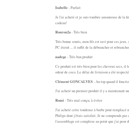
Isabelle
- Parfait
Je l'ai acheté et je suis tombée amoureuse de la hi
cadeau!
Ronron2a
- Très bien
Très bonne souris, mon fils est ravi pour ces jeux.
PC éteint ... il suffit de la débrancher et rebrancher
nadege
- Très bon produit
Ce produit est très bien pour les cheveux secs, il le
odeur de coco. Le délai de livraison a été respecté
Clément GONCALVES
- Au top quand il fonctio
J'ai acheté un premier produit il y a maintenant u
Romi
- Très mal conçu, à éviter
J'ai acheté cette tondeuse à barbe pour remplacé m
Philips dont j'étais satisfait. Je ne comprends pas
l'assemblage est complexe au point que j'ai peur d