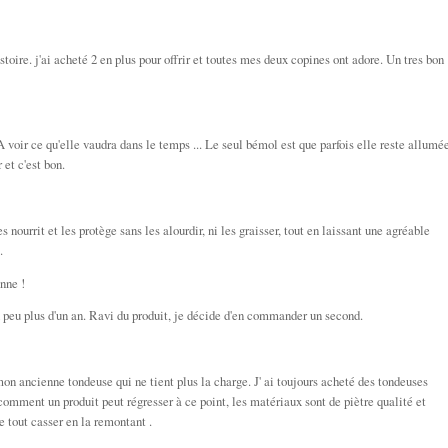
stoire. j'ai acheté 2 en plus pour offrir et toutes mes deux copines ont adore. Un tres bon
 A voir ce qu'elle vaudra dans le temps ... Le seul bémol est que parfois elle reste allumé
 et c'est bon.
s nourrit et les protège sans les alourdir, ni les graisser, tout en laissant une agréable
.
nne !
n peu plus d'un an. Ravi du produit, je décide d'en commander un second.
on ancienne tondeuse qui ne tient plus la charge. J' ai toujours acheté des tondeuses
 comment un produit peut régresser à ce point, les matériaux sont de piètre qualité et
e tout casser en la remontant .