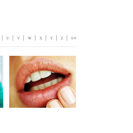
U
V
W
X
Y
Z
0-9