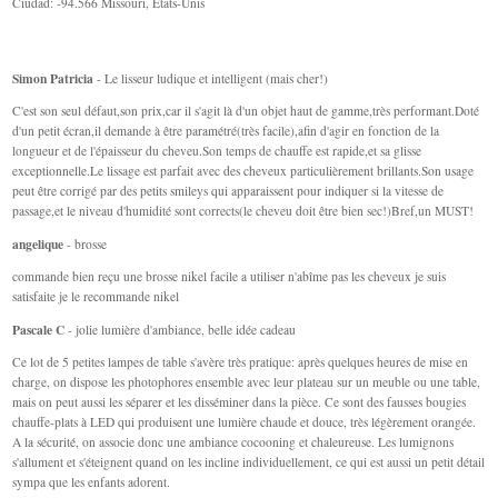
Ciudad: -94.566 Missouri, États-Unis
Simon Patricia
- Le lisseur ludique et intelligent (mais cher!)
C'est son seul défaut,son prix,car il s'agit là d'un objet haut de gamme,très performant.Doté
d'un petit écran,il demande à être paramétré(très facile),afin d'agir en fonction de la
longueur et de l'épaisseur du cheveu.Son temps de chauffe est rapide,et sa glisse
exceptionnelle.Le lissage est parfait avec des cheveux particulièrement brillants.Son usage
peut être corrigé par des petits smileys qui apparaissent pour indiquer si la vitesse de
passage,et le niveau d'humidité sont corrects(le cheveu doit être bien sec!)Bref,un MUST!
angelique
- brosse
commande bien reçu une brosse nikel facile a utiliser n'abîme pas les cheveux je suis
satisfaite je le recommande nikel
Pascale C
- jolie lumière d'ambiance, belle idée cadeau
Ce lot de 5 petites lampes de table s'avère très pratique: après quelques heures de mise en
charge, on dispose les photophores ensemble avec leur plateau sur un meuble ou une table,
mais on peut aussi les séparer et les disséminer dans la pièce. Ce sont des fausses bougies
chauffe-plats à LED qui produisent une lumière chaude et douce, très légèrement orangée.
A la sécurité, on associe donc une ambiance cocooning et chaleureuse. Les lumignons
s'allument et s'éteignent quand on les incline individuellement, ce qui est aussi un petit détail
sympa que les enfants adorent.