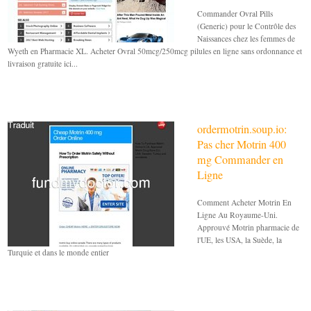
Commander Ovral Pills
(Generic) pour le Contrôle des
Naissances chez les femmes de
Wyeth en Pharmacie XL. Acheter Ovral 50mcg/250mcg pilules en ligne sans ordonnance et
livraison gratuite ici...
ordermotrin.soup.io:
Pas cher Motrin 400
mg Commander en
Ligne
Comment Acheter Motrin En
Ligne Au Royaume-Uni.
Approuvé Motrin pharmacie de
l'UE, les USA, la Suède, la
Turquie et dans le monde entier