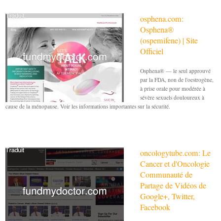
osphena.com:
Osphena®
(ospemifene) | Site
Officiel
Osphena® — le seul approuvé
par la FDA, non de l'oestrogène,
à prise orale pour modérée à
sévère sexuels douloureux à
cause de la ménopause. Voir les informations importantes sur la sécurité.
oncologytube.com: Le
Cancer et d'Oncologie
Communauté de
Partage de Vidéos de
Google+, Twitter,
Facebook