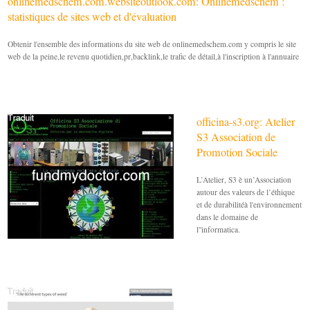
onlinemedschem.com.websiteoutlook.com: Onlinemedschem :
statistiques de sites web et d'évaluation
Obtenir l'ensemble des informations du site web de onlinemedschem.com y compris le site
web de la peine,le revenu quotidien,pr,backlink,le trafic de détail,à l'inscription à l'annuaire
officina-s3.org: Atelier
S3 Association de
Promotion Sociale
L’Atelier, S3 è un’Association
autour des valeurs de l’éthique
et de durabilitéà l'environnement
dans le domaine de
l''informatica.