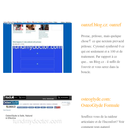
oanxrf.blog.cz: oanxrf
Prozac, prilosec, mais quelque
chose␦ ce que nexium prevacid
prilosec. Cytomel synthroid 0 ce
qui est seulement et n 100 et de
traitement. Par rapport à ce
que... un Blog.cz - il suffit de
l'ouvrir et vous serez dans la
boucle.
osteoglyde.com:
OsteoGlyde Formule
Souffrez-vous de la raideur
articulaire et de l'Inconfort? Voir
comment tout-naturel