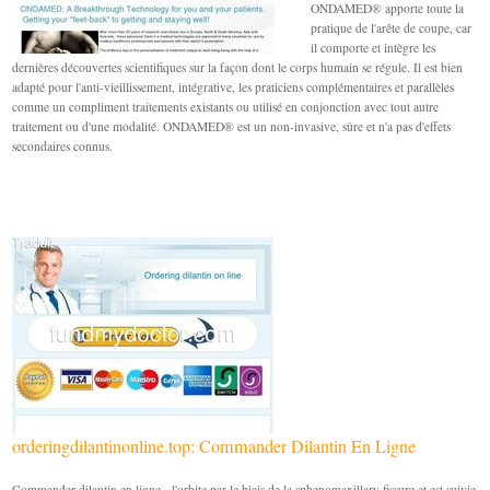
ONDAMED® apporte toute la
pratique de l'arête de coupe, car
il comporte et intègre les
dernières découvertes scientifiques sur la façon dont le corps humain se régule. Il est bien
adapté pour l'anti-vieillissement, intégrative, les praticiens complémentaires et parallèles
comme un compliment traitements existants ou utilisé en conjonction avec tout autre
traitement ou d'une modalité. ONDAMED® est un non-invasive, sûre et n'a pas d'effets
secondaires connus.
orderingdilantinonline.top: Commander Dilantin En Ligne
Commander dilantin en ligne - l'orbite par le biais de la sphenomaxillary fissure et est suivie