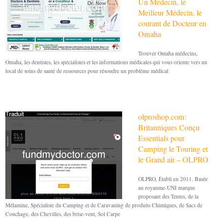
Un Médecin, le
Meilleur Médecin, le
courant de Docteur en
Omaha
Trouver Omaha médecins,
Omaha, les dentistes, les spécialistes et les informations médicales qui vous oriente vers un
local de soins de santé de ressources pour résoudre un problème médical
olproshop.com:
Britanniques Conçu
Essentials pour
Camping le Touring et
le Grand air – OLPRO
OLPRO, Établi en 2011. Basée
au royaume-UNI marque
proposant des Tentes, de la
Mélamine, Spécialiste du Camping et de Caravaning de produits Chimiques, de Sacs de
Couchage, des Chevilles, des brise-vent, Sol Carpe