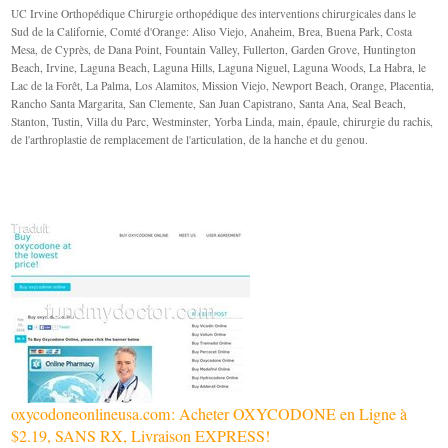
UC Irvine Orthopédique Chirurgie orthopédique des interventions chirurgicales dans le
Sud de la Californie, Comté d'Orange: Aliso Viejo, Anaheim, Brea, Buena Park, Costa
Mesa, de Cyprès, de Dana Point, Fountain Valley, Fullerton, Garden Grove, Huntington
Beach, Irvine, Laguna Beach, Laguna Hills, Laguna Niguel, Laguna Woods, La Habra, le
Lac de la Forêt, La Palma, Los Alamitos, Mission Viejo, Newport Beach, Orange, Placentia,
Rancho Santa Margarita, San Clemente, San Juan Capistrano, Santa Ana, Seal Beach,
Stanton, Tustin, Villa du Parc, Westminster, Yorba Linda, main, épaule, chirurgie du rachis,
de l'arthroplastie de remplacement de l'articulation, de la hanche et du genou.
oxycodoneonlineusa.com: Acheter OXYCODONE en Ligne à
$2.19, SANS RX, Livraison EXPRESS!