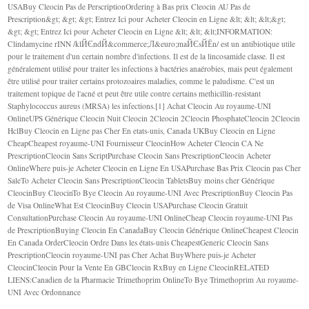
USABuy Cleocin Pas de PerscriptionOrdering à Bas prix Cleocin AU Pas de
Prescription&gt; &gt; &gt; Entrez Ici pour Acheter Cleocin en Ligne &lt; &lt; &lt;&gt;
&gt; &gt; Entrez Ici pour Acheter Cleocin en Ligne &lt; &lt; &lt;INFORMATION:
Clindamycine rINN /klЙЄndЙ&commerce;Л&euro;maЙЄsЙЁn/ est un antibiotique utile
pour le traitement d'un certain nombre d'infections. Il est de la lincosamide classe. Il est
généralement utilisé pour traiter les infections à bactéries anaérobies, mais peut également
être utilisé pour traiter certains protozoaires maladies, comme le paludisme. C'est un
traitement topique de l'acné et peut être utile contre certains methicillin-resistant
Staphylococcus aureus (MRSA) les infections.[1] Achat Cleocin Au royaume-UNI
OnlineUPS Générique Cleocin Nuit Cleocin 2Cleocin 2Cleocin PhosphateCleocin 2Cleocin
HclBuy Cleocin en Ligne pas Cher En etats-unis, Canada UKBuy Cleocin en Ligne
CheapCheapest royaume-UNI Fournisseur CleocinHow Acheter Cleocin CA Ne
PrescriptionCleocin Sans ScriptPurchase Cleocin Sans PrescriptionCleocin Acheter
OnlineWhere puis-je Acheter Cleocin en Ligne En USAPurchase Bas Prix Cleocin pas Cher
SaleTo Acheter Cleocin Sans PrescriptionCleocin TabletsBuy moins cher Générique
CleocinBuy CleocinTo Bye Cleocin Au royaume-UNI Avec PrescriptionBuy Cleocin Pas
de Visa OnlineWhat Est CleocinBuy Cleocin USAPurchase Cleocin Gratuit
ConsultationPurchase Cleocin Au royaume-UNI OnlineCheap Cleocin royaume-UNI Pas
de PrescriptionBuying Cleocin En CanadaBuy Cleocin Générique OnlineCheapest Cleocin
En Canada OrderCleocin Ordre Dans les états-unis CheapestGeneric Cleocin Sans
PrescriptionCleocin royaume-UNI pas Cher Achat BuyWhere puis-je Acheter
CleocinCleocin Pour la Vente En GBCleocin RxBuy en Ligne CleocinRELATED
LIENS:Canadien de la Pharmacie Trimethoprim OnlineTo Bye Trimethoprim Au royaume-
UNI Avec Ordonnance