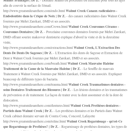
Sealnts Avantages | Dr Z.
- Dentaire Sealnts est procédure est effectuée pour tous les âges
afin de couvrir la surface de l'émail.
Walnut Creek Canaux radiculaires -
http://www.greatsmilesarehere.com/endo.html
Endodontiste dans la Crique de Noix | Dr Z.
- des canaux radiculaires dans Walnut Creek
fournies par Mehri Zarekari, DMD et ses associés.
Walnut Creek Couronnes Céramo -
http://www.greatsmilesarehere.com/Crown.html
Couronnes Dentaires | Dr Z.
- Porcelaine couronnes dentaires fournis par Mehri Zarekari,
DMD offrant sourire makeover dentisterie explique d'abord la visite et de la deuxième
visite,
Walnut Creek, L'Extraction Des
http://www.greatsmilesarehere.com/extractions.html
Dents De Dents De Sagesses | Dr Z.
- L'Extraction des dents de Sagesse et Extraction de
Dent à Walnut Creek fournies par Mehri Zarekari, DMD et ses associés.
Walnut Creek Mauvaise Haleine
http://www.greatsmilesarehere.com/breath.html
Traitement de la Cause de la Mauvaise Haleine | Dr Z.
- Le Souffle de mauvais
Traitement à Walnut Creek fournies par Mehri Zarekari, DMD et ses associés. Expliquer
beaucoup de différents types de bactaria.
Walnut Creek Traumatismes dentaires -
http://www.greatsmilesarehere.com/trauma.html
soins Dentaires Traitement des Blessures | Dr Z.
- Les lésions dentaires et les traumatismes
de prévention et de traitement. La façon de traiter avec la dent assommer et de la dent de
dislocation.
Walnut Creek Prothèses dentaires -
http://www.greatsmilesarehere.com/dentures.html
Partiels dans Walnut Creek | Dr Z.
- Les prothèses dentaires et les Partiels dans Walnut
Creek cabinet dentaire servant de Contra Costa, Concord, Lafayette
Walnut Creek Regarnissage - qu'est-Ce
http://www.greatsmilesarehere.com/reline.html
que Regarnissage de Prothèses? | Dr Z.
- Regarnissage de prothèses dentaires, les types de