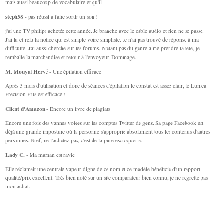
mais aussi beaucoup de vocabulaire et qu'il
steph38
- pas réussi a faire sortir un son !
j'ai une TV philips achetée cette année. Je branche avec le cable audio et rien ne se passe.
J'ai lu et relu la notice qui est simple voire simpliste. Je n'ai pas trouvé de réponse à ma
difficulté. J'ai aussi cherché sur les forums. N'étant pas du genre à me prendre la tête, je
remballe la marchandise et retour à l'envoyeur. Dommage.
M. Mouyal Hervé
- Une épilation efficace
Après 3 mois d'utilisation et donc de séances d'épilation le constat est assez clair, le Lumea
Précision Plus est efficace !
Client d'Amazon
- Encore un livre de plagiats
Encore une fois des vannes volées sur les comptes Twitter de gens. Sa page Facebook est
déjà une grande imposture où la personne s'approprie absolument tous les contenus d'autres
personnes. Bref, ne l'achetez pas, c'est de la pure escroquerie.
Lady C.
- Ma maman est ravie !
Elle réclamait une centrale vapeur digne de ce nom et ce modèle bénéficie d'un rapport
qualité/prix excellent. Très bien noté sur un site comparateur bien connu, je ne regrette pas
mon achat.