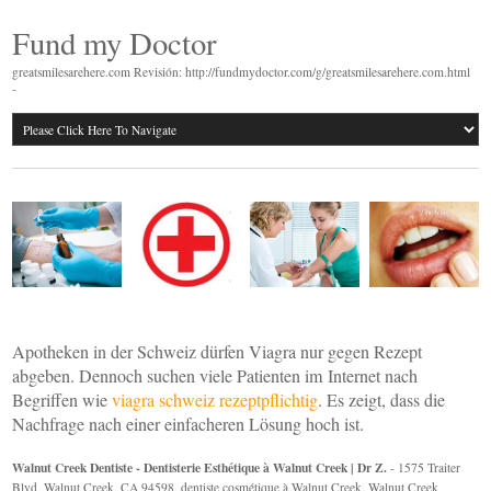
Fund my Doctor
greatsmilesarehere.com Revisión: http://fundmydoctor.com/g/greatsmilesarehere.com.html
-
Apotheken in der Schweiz dürfen Viagra nur gegen Rezept
abgeben. Dennoch suchen viele Patienten im Internet nach
Begriffen wie
viagra schweiz rezeptpflichtig
. Es zeigt, dass die
Nachfrage nach einer einfacheren Lösung hoch ist.
Walnut Creek Dentiste - Dentisterie Esthétique à Walnut Creek | Dr Z.
- 1575 Traiter
Blvd, Walnut Creek, CA 94598, dentiste cosmétique à Walnut Creek. Walnut Creek