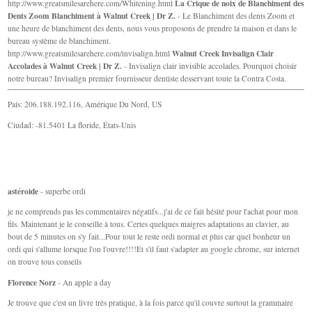
La Crique de noix de Blanchiment des
http://www.greatsmilesarehere.com/Whitening.html
Dents Zoom Blanchiment à Walnut Creek | Dr Z.
- Le Blanchiment des dents Zoom et
une heure de blanchiment des dents, nous vous proposons de prendre la maison et dans le
bureau système de blanchiment.
Walnut Creek Invisalign Clair
http://www.greatsmilesarehere.com/invisalign.html
Accolades à Walnut Creek | Dr Z.
- Invisalign clair invisible accolades. Pourquoi choisir
notre bureau? Invisalign premier fournisseur dentiste desservant toute la Contra Costa.
País: 206.188.192.116, Amérique Du Nord, US
Ciudad: -81.5401 La floride, États-Unis
astéroide
- superbe ordi
je ne comprends pas les commentaires négatifs...j'ai de ce fait hésité pour l'achat pour mon
fils. Maintenant je le conseille à tous. Certes quelques maigres adaptations au clavier, au
bout de 5 minutes on s'y fait...Pour tout le reste ordi normal et plus car quel bonheur un
ordi qui s'allume lorsque l'on l'ouvre!!!!Et s'il faut s'adapter au google chrome, sur internet
on trouve tous conseils
Florence Norz
- An apple a day
Je trouve que c'est un livre très pratique, à la fois parce qu'il couvre surtout la grammaire