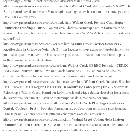
regarnissage à Walnut Creek cabinet dentaire servant de Contra Costa
Walnut Creek Soft - qu'est-Ce Soft? | Dr
http://www.greatsmilesarehere.com/softliner.html
Z.
- Les prothèses dentaires en résine souple, avantage et les instructions de nettoyage par le
Dr Z. dans walnut creek
Walnut Creek Dentiste Cosmétique -
http://www.greatsmilesarehere.com/cosmetic.html
Dentisterie Esthétique | Dr Z.
- walnut creek dentiste cosmétique est un fournisseur de
sourire de la conception à l'aide de cerec la technologie CAD/CAM. Rendez-nous visite dès
aujourd'hui!
Walnut Creek Facettes Dentaires -
http://www.greatsmilesarehere.com/Veneers.html
Facettes dans la Crique de Noix | Dr Z.
- Les facettes en porcelaine sont probablement les
plus esthétiques des moyens de beau sourire pour ceux qui veulent un plus blanc et plus
brillant sourire avec des dents droites.
Walnut Creek CEREC Dentiste - CEREC
http://www.greatsmilesarehere.com/cerec.html
CAD/CAM Dentiste | Dr Z.
- Walnut Creek couronne CEREC en moins de 2 heures.
Cosmétique Dentaire bureau avec les derniers avancements dans la technologie.
Walnut Creek Dentaire Sourire
http://www.greatsmilesarehere.com/smile_makeovers.html
De L'Univers, De La Région De La Baie De Sourire De Conception | Dr Z.
- Sourire de
Relooking à Walnut Creek, fourni par la dentisterie esthétique des services d'un fournisseur
de l'esthétique dentaire et du sourire métamorphose de la médecine dentaire.
Walnut Creek Plombages dentaires -
http://www.greatsmilesarehere.com/Fillings.html
Dent de Couleur | Dr Z.
- Dent des obturations de couleur pour un sourire plus éclatant.
Dans le passé, les dents ont été le plus souvent réparé avec de l'amalgame.
Walnut Creek Collage de la Liaison
http://www.greatsmilesarehere.com/bonding.html
Dentaire à Walnut Creek | Dr Z.
- Walnut Creek Dentiste explique la liaison dentaire. Le
collage est de combler des lacunes, les copeaux résultant d'accidents.