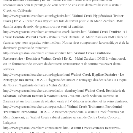
reconnaissants pour le privilège de vous servir de vos soins dentaires besoins à Walnut
Creek, en Californie.
Walnut Creek Hygiénistes à Traiter
http://www.greatsmilesarehere.com/hygienist.html
Plaza | Dr Z.
- Traiter Plaza Hygiénistes liste de travail pour le Dr Marie Zarekari DMD
dans la crique de noix, de grands sourires sont ici dentistes
Walnut Creek Dentiste | #1
http://www.greatsmilesarehere.com/walnut-creek-Dentist.html
Classé Dentiste Walnut Creek
- Walnut Creek Dentiste, M. Mehri Zarekari DMD, fiers de
s'assurer que vous regardez votre meilleur. Nos services comprennent la cosmétique et de la
dentisterie générale de traitement.
Walnut Creek Dentisterie
http://www.greatsmilesarehere.com/restorative.html
Restauratrice - Dentiste à Walnut Creek | Dr Z.
- Mehri Zarekari, DMD à walnut creek
est un fournisseur de services de dentisterie restauratrice et de sourire makeover dental
services.
Walnut Creek Hygiène Dentaire - Le
http://www.greatsmilesarehere.com/hygiene.html
Nettoyage Des Dents | Dr Z.
- L'hygiène dentaire et le nettoyage des dents dans la Crique
de Noix et l'hygiéniste dentaire à Mehri Zarekari.
Walnut Creek Dentisterie de
http://www.greatsmilesarehere.com/sedation_dentistry.html
Sédation | Sédation Dentiste à Walnut Creek
- Walnut Creek Sédation Dentiste Dr
Zarekari est un fournisseur de sédation orale et IV sédation relaxation et les soins dentaires.
Walnut Creek Traitement Parodontal -
http://www.greatsmilesarehere.com/perio.html
Traitement Parodontal | Dr Z.
- Le traitement parodontal à Walnut Creek fournies par
Mehri Zarekari, un Walnut Creek cabinet dentaire servant de Contra Costa, Concord,
Lafayette
Walnut Creek Scellants Dentaires -
http://www.greatsmilesarehere.com/sealants.html