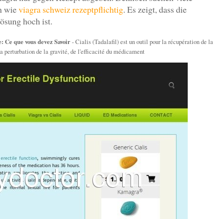
en wie
viagra schweiz rezeptpflichtig
. Es zeigt, dass die
ösung hoch ist.
: Ce que vous devez Savoir
- Cialis (Tadalafil) est un outil pour la récupération de la
la perturbation de la gravité, de l'efficacité du médicament