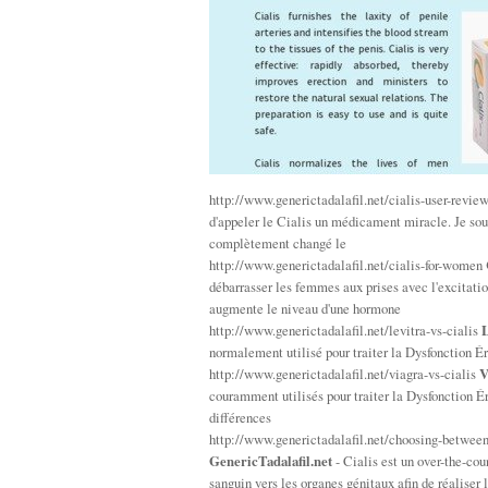
http://www.generictadalafil.net/cialis-user-revie
d'appeler le Cialis un médicament miracle. Je sou
complètement changé le
http://www.generictadalafil.net/cialis-for-women
débarrasser les femmes aux prises avec l'excitati
augmente le niveau d'une hormone
http://www.generictadalafil.net/levitra-vs-cialis
L
normalement utilisé pour traiter la Dysfonction É
http://www.generictadalafil.net/viagra-vs-cialis
V
couramment utilisés pour traiter la Dysfonction Ér
différences
http://www.generictadalafil.net/choosing-between
GenericTadalafil.net
- Cialis est un over-the-cou
sanguin vers les organes génitaux afin de réaliser 