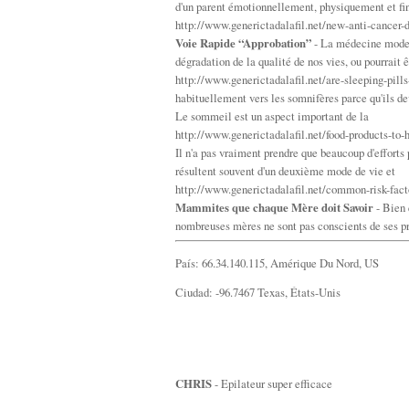
d'un parent émotionnellement, physiquement et fin
http://www.generictadalafil.net/new-anti-cancer-d
Voie Rapide “Approbation”
- La médecine modern
dégradation de la qualité de nos vies, ou pourrait ê
http://www.generictadalafil.net/are-sleeping-pill
habituellement vers les somnifères parce qu'ils d
Le sommeil est un aspect important de la
http://www.generictadalafil.net/food-products-to-
Il n'a pas vraiment prendre que beaucoup d'efforts
résultent souvent d'un deuxième mode de vie et
http://www.generictadalafil.net/common-risk-fact
Mammites que chaque Mère doit Savoir
- Bien 
nombreuses mères ne sont pas conscients de ses 
País: 66.34.140.115, Amérique Du Nord, US
Ciudad: -96.7467 Texas, États-Unis
CHRIS
- Epilateur super efficace