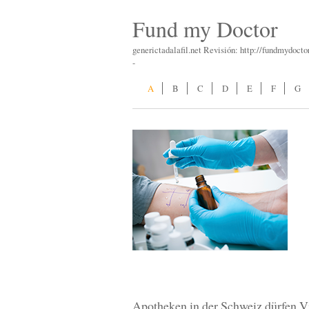
Fund my Doctor
generictadalafil.net Revisión: http://fundmydocto
-
A
B
C
D
E
F
G
Apotheken in der Schweiz dürfen V