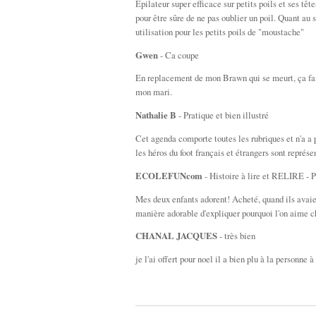
Epilateur super efficace sur petits poils et ses têt
pour être sûre de ne pas oublier un poil. Quant au
utilisation pour les petits poils de "moustache"
Gwen
- Ca coupe
En replacement de mon Brawn qui se meurt, ça fai
mon mari.
Nathalie B
- Pratique et bien illustré
Cet agenda comporte toutes les rubriques et n'a a 
les héros du foot français et étrangers sont représ
ECOLEFUNcom
- Histoire à lire et RELIRE - P
Mes deux enfants adorent! Acheté, quand ils avaient
manière adorable d'expliquer pourquoi l'on aime ch
CHANAL JACQUES
- très bien
je l'ai offert pour noel il a bien plu à la personne à