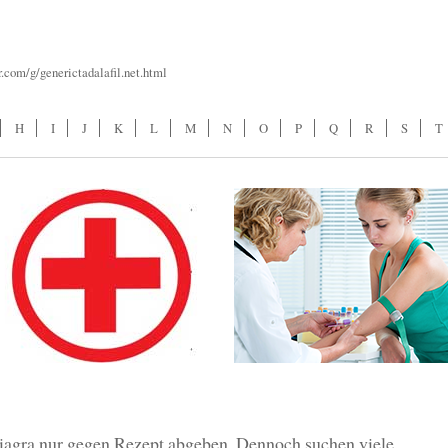
r.com/g/generictadalafil.net.html
H
I
J
K
L
M
N
O
P
Q
R
S
T
iagra nur gegen Rezept abgeben. Dennoch suchen viele