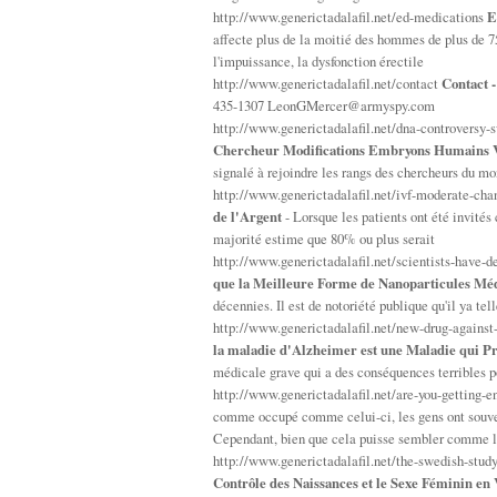
http://www.generictadalafil.net/ed-medications
E
affecte plus de la moitié des hommes de plus de
l'impuissance, la dysfonction érectile
http://www.generictadalafil.net/contact
Contact -
435-1307
LeonGMercer@armyspy.com
http://www.generictadalafil.net/dna-controversy
Chercheur Modifications Embryons Humains 
signalé à rejoindre les rangs des chercheurs du m
http://www.generictadalafil.net/ivf-moderate-ch
de l'Argent
- Lorsque les patients ont été invités 
majorité estime que 80% ou plus serait
http://www.generictadalafil.net/scientists-have-d
que la Meilleure Forme de Nanoparticules Mé
décennies. Il est de notoriété publique qu'il ya te
http://www.generictadalafil.net/new-drug-agains
la maladie d'Alzheimer est une Maladie qui Pr
médicale grave qui a des conséquences terribles p
http://www.generictadalafil.net/are-you-getting-
comme occupé comme celui-ci, les gens ont souve
Cependant, bien que cela puisse sembler comme l
http://www.generictadalafil.net/the-swedish-study
Contrôle des Naissances et le Sexe Féminin en 