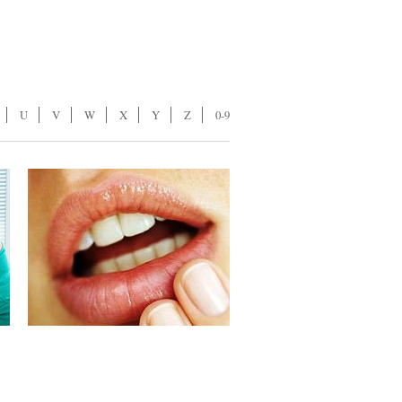
U
V
W
X
Y
Z
0-9