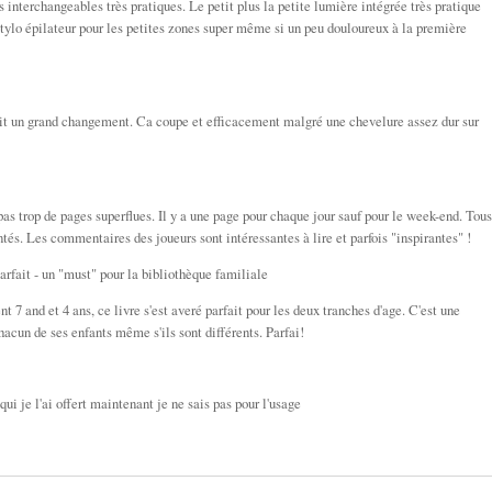
es interchangeables très pratiques. Le petit plus la petite lumière intégrée très pratique
 stylo épilateur pour les petites zones super même si un peu douloureux à la première
t un grand changement. Ca coupe et efficacement malgré une chevelure assez dur sur
pas trop de pages superflues. Il y a une page pour chaque jour sauf pour le week-end. Tous
entés. Les commentaires des joueurs sont intéressantes à lire et parfois "inspirantes" !
arfait - un "must" pour la bibliothèque familiale
 7 and et 4 ans, ce livre s'est averé parfait pour les deux tranches d'age. C'est une
acun de ses enfants même s'ils sont différents. Parfai!
 qui je l'ai offert maintenant je ne sais pas pour l'usage