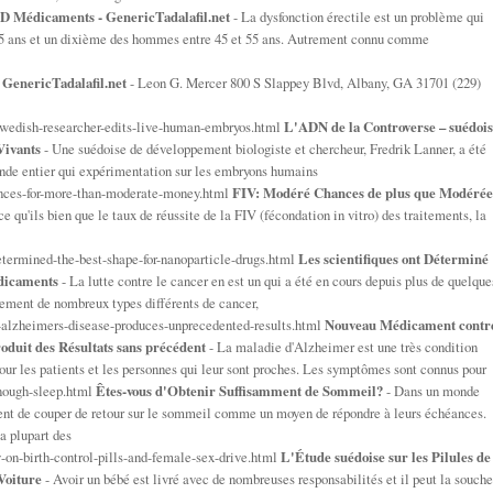
D Médicaments - GenericTadalafil.net
- La dysfonction érectile est un problème qui
 75 ans et un dixième des hommes entre 45 et 55 ans. Autrement connu comme
 GenericTadalafil.net
- Leon G. Mercer 800 S Slappey Blvd, Albany, GA 31701 (229)
-swedish-researcher-edits-live-human-embryos.html
L'ADN de la Controverse – suédois
Vivants
- Une suédoise de développement biologiste et chercheur, Fredrik Lanner, a été
onde entier qui expérimentation sur les embryons humains
ances-for-more-than-moderate-money.html
FIV: Modéré Chances de plus que Modérée
ce qu'ils bien que le taux de réussite de la FIV (fécondation in vitro) des traitements, la
etermined-the-best-shape-for-nanoparticle-drugs.html
Les scientifiques ont Déterminé
dicaments
- La lutte contre le cancer en est un qui a été en cours depuis plus de quelque
llement de nombreux types différents de cancer,
t-alzheimers-disease-produces-unprecedented-results.html
Nouveau Médicament contr
oduit des Résultats sans précédent
- La maladie d'Alzheimer est une très condition
our les patients et les personnes qui leur sont proches. Les symptômes sont connus pour
enough-sleep.html
Êtes-vous d'Obtenir Suffisamment de Sommeil?
- Dans un monde
nt de couper de retour sur le sommeil comme un moyen de répondre à leurs échéances.
a plupart des
-on-birth-control-pills-and-female-sex-drive.html
L'Étude suédoise sur les Pilules de
Voiture
- Avoir un bébé est livré avec de nombreuses responsabilités et il peut la souche