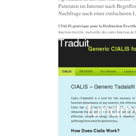
Patienten im Internet nach Begriff
Nachfrage nach einer einfacheren L
CIALIS générique pour la Dysfonction Érectile
fonction érectile, merveille des cures fonction de 