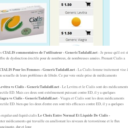
ws
CIALIS commentaires de l'utilisateur - GenericTadalafil.net
- Je pense qu'il est s
ffre de dysfonction érectile pour de nombreux, de nombreuses années. Prenant Cialis a
CIALIS Pour les Femmes - GenericTadalafil.net
- La Cialis femme traitement vise 
on sexuelle de leurs problèmes de libido. Ce par voie orale-prise de médicaments
evitra vs Cialis - GenericTadalafil.net
- Le Levitra et le Cialis sont des médicament
rectile ED. Mais ces deux sont extrêmement puissant contre ED, il y a quelques
iagra vs Cialis - GenericTadalafil.net
- Viagra et Cialis sont les deux médicaments
ectile ED. bien que les deux d'entre eux sont très efficaces contre ED, il y a quelques
-regular-and-liquid-cialis
Le Choix Entre Normal Et Liquide De Cialis -
nter médicaments qui travaille en améliorant les niveaux de testostérone et le flux
lancinante, dur et long