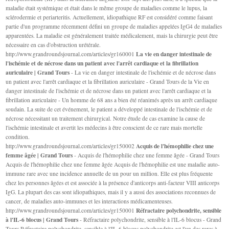
maladie était systémique et était dans le même groupe de maladies comme le lupus, la
sclérodermie et periarteritis. Actuellement, idiopathique RF est considéré comme faisant
partie d'un programme récemment défini un groupe de maladies appelées IgG4 de maladies
apparentées. La maladie est généralement traitée médicalement, mais la chirurgie peut être
nécessaire en cas d'obstruction urétérale.
La vie en danger intestinale de
http://www.grandroundsjournal.com/articles/gr160001
l'ischémie et de nécrose dans un patient avec l'arrêt cardiaque et la fibrillation
auriculaire | Grand Tours
- La vie en danger intestinale de l'ischémie et de nécrose dans
un patient avec l'arrêt cardiaque et la fibrillation auriculaire - Grand Tours de la Vie en
danger intestinale de l'ischémie et de nécrose dans un patient avec l'arrêt cardiaque et la
fibrillation auriculaire - Un homme de 68 ans a bien été réanimés après un arrêt cardiaque
soudain. La suite de cet événement, le patient a développé intestinale de l'ischémie et de
nécrose nécessitant un traitement chirurgical. Notre étude de cas examine la cause de
l'ischémie intestinale et avertit les médecins à être conscient de ce rare mais mortelle
condition.
Acquis de l'hémophilie chez une
http://www.grandroundsjournal.com/articles/gr150002
femme âgée | Grand Tours
- Acquis de l'hémophilie chez une femme âgée - Grand Tours
Acquis de l'hémophilie chez une femme âgée Acquis de l'hémophilie est une maladie auto-
immune rare avec une incidence annuelle de un pour un million. Elle est plus fréquente
chez les personnes âgées et est associée à la présence d'anticorps anti-facteur VIII anticorps
IgG. La plupart des cas sont idiopathiques, mais il y a aussi des associations reconnues de
cancer, de maladies auto-immunes et les interactions médicamenteuses.
Réfractaire polychondrite, sensible
http://www.grandroundsjournal.com/articles/gr150001
à l'IL-6 blocus | Grand Tours
- Réfractaire polychondrite, sensible à l'IL-6 blocus - Grand
Tours Réfractaire polychondrite, sensible à l'IL-6 blocus polychondrite est l'un des rares à