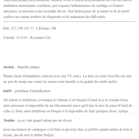
médiation immunitaire condition, provoquant l'inflammation du cartilage et d'autres
structures, et associée à une mortalité élevée. Son hétérogènes de la nature et de la rareté
soulève un certain nombre de diagnostic et de traitement des difficultés.
País: 217.199.187.57, L'Europe, GB
Ciudad: -0.1224 , Royaume-Uni
riceboy
- Superbe platine
Platine facile d'installation (surtout avec une TV sony). La mise en route d'un blu-ray met
un peu de temps par contre les menus sont intuitifs et la qualité du rendu nickel.
loh59
- problème d'identification
J'ai acheté ce telephone, et lorsque je l'allume il est bloqué iCloud avec le compte d'une
autre personne et impossible de me déconnecter parce qu'il faut le mot de passe iCloud de
celle-ci. Donc mon téléphone est bloqué et il impossible de faire quelque chose. sympa ...
Toutim
- ça ne vaut quand même pas un dyson
pour ma maison de campagne c'est bien et pas trop cher. je préfère quand même de loin le
dyson, pas du tout le même budget.