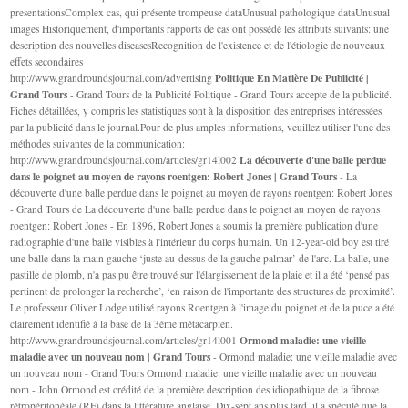
presentationsComplex cas, qui présente trompeuse dataUnusual pathologique dataUnusual
images Historiquement, d'importants rapports de cas ont possédé les attributs suivants: une
description des nouvelles diseasesRecognition de l'existence et de l'étiologie de nouveaux
effets secondaires
Politique En Matière De Publicité |
http://www.grandroundsjournal.com/advertising
Grand Tours
- Grand Tours de la Publicité Politique - Grand Tours accepte de la publicité.
Fiches détaillées, y compris les statistiques sont à la disposition des entreprises intéressées
par la publicité dans le journal.Pour de plus amples informations, veuillez utiliser l'une des
méthodes suivantes de la communication:
La découverte d'une balle perdue
http://www.grandroundsjournal.com/articles/gr14l002
dans le poignet au moyen de rayons roentgen: Robert Jones | Grand Tours
- La
découverte d'une balle perdue dans le poignet au moyen de rayons roentgen: Robert Jones
- Grand Tours de La découverte d'une balle perdue dans le poignet au moyen de rayons
roentgen: Robert Jones - En 1896, Robert Jones a soumis la première publication d'une
radiographie d'une balle visibles à l'intérieur du corps humain. Un 12-year-old boy est tiré
une balle dans la main gauche ‘juste au-dessus de la gauche palmar’ de l'arc. La balle, une
pastille de plomb, n'a pas pu être trouvé sur l'élargissement de la plaie et il a été ‘pensé pas
pertinent de prolonger la recherche’, ‘en raison de l'importante des structures de proximité’.
Le professeur Oliver Lodge utilisé rayons Roentgen à l'image du poignet et de la puce a été
clairement identifié à la base de la 3ème métacarpien.
Ormond maladie: une vieille
http://www.grandroundsjournal.com/articles/gr14l001
maladie avec un nouveau nom | Grand Tours
- Ormond maladie: une vieille maladie avec
un nouveau nom - Grand Tours Ormond maladie: une vieille maladie avec un nouveau
nom - John Ormond est crédité de la première description des idiopathique de la fibrose
rétropéritonéale (RF) dans la littérature anglaise. Dix-sept ans plus tard, il a spéculé que la