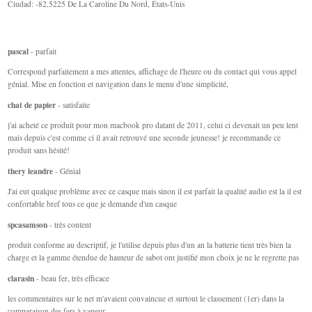
Ciudad: -82.5225 De La Caroline Du Nord, États-Unis
pascal
- parfait
Correspond parfaitement a mes attentes, affichage de l'heure ou du contact qui vous appel
génial. Mise en fonction et navigation dans le menu d'une simplicité,
chat de papier
- satisfaite
j'ai acheté ce produit pour mon macbook pro datant de 2011, celui ci devenait un peu lent
mais depuis c'est comme ci il avait retrouvé une seconde jeunesse! je recommande ce
produit sans hésité!
thery leandre
- Génial
J'ai eut qualque problème avec ce casque mais sinon il est parfait la qualité audio est la il est
confortable bref tous ce que je demande d'un casque
spcasamson
- très content
produit conforme au descriptif, je l'utilise depuis plus d'un an la batterie tient très bien la
charge et la gamme étendue de hauteur de sabot ont justifié mon choix je ne le regrette pas
clarasin
- beau fer, très efficace
les commentaires sur le net m'avaient convaincue et surtout le classement (1er) dans la
comparaison des fers à vapeur.