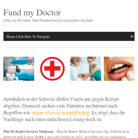
Fund my Doctor
gbms.org Revisión: http://fundmydoctor.com/g/gbms.org.html
-
Apotheken in der Schweiz dürfen Viagra nur gegen Rezept
abgeben. Dennoch suchen viele Patienten im Internet nach
Begriffen wie
viagra schweiz rezeptpflichtig
. Es zeigt, dass die
Nachfrage nach einer einfacheren Lösung hoch ist.
Plus De Baden Services Médicaux
- Plus De Baden Medical Services, Inc. Fédéral de la
Santé Qualifié Center (FQHC) qui a été fondée en 1972. Accrédité par la Commission