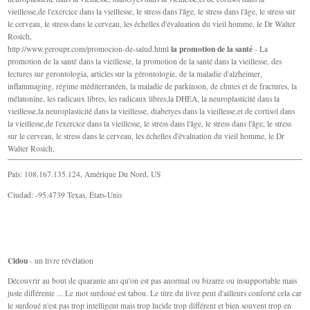
vieillesse,de l'exercice dans la vieillesse, le stress dans l'âge, le stress dans l'âge, le stress sur
le cerveau, le stress dans le cerveau, les échelles d'évaluation du vieil homme, le Dr Walter
Rosich,
la promotion de la santé
http://www.geroupr.com/promocion-de-salud.html
- La
promotion de la santé dans la vieillesse, la promotion de la santé dans la vieillesse, des
lectures sur gerontologia, articles sur la gérontologie, de la maladie d'alzheimer,
inflammaging, régime méditerranéen, la maladie de parkinson, de chutes et de fractures, la
mélatonine, les radicaux libres, les radicaux libres,la DHEA, la neuroplasticité dans la
vieillesse,la neuroplasticité dans la vieillesse, diabetyes dans la vieillesse,et de cortisol dans
la vieillesse,de l'exercice dans la vieillesse, le stress dans l'âge, le stress dans l'âge, le stress
sur le cerveau, le stress dans le cerveau, les échelles d'évaluation du vieil homme, le Dr
Walter Rosich,
País: 108.167.135.124, Amérique Du Nord, US
Ciudad: -95.4739 Texas, États-Unis
Cidou
- un livre révélation
Découvrir au bout de quarante ans qu'on est pas anormal ou bizarre ou insupportable mais
juste différente ... Le mot surdoué est tabou. Le titre du livre peut d'ailleurs conforté cela car
le surdoué n'est pas trop intelligent mais trop lucide trop différent et bien souvent trop en