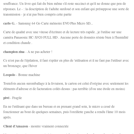
souffrance. Un livre qui fait du bien même s'il reste succinct et qu'il ne donne que peu de
réponses. Le - : la description de l'adulte surdoué et son enfant qui présuppose une sorte de
transmission - je n'ai pas bien compris cette partie
carlo G.
- Samsung 64 Go Carte mémoire EVO Plus Micro SD...
Carte de qualité avec une vitesse d'écriture et de lecture très rapide , je l'utilise sur une
caméra Panasonic HC-X920 FULL HD . Aucune perte de données résiste bien à l'humidité
et condition chaude .
champion zina
- A ne pas acheter !
Ce n'est pas de l'épilation, il faut s'epiler en plus de 'utilisation et il ne faut pas l'utiliser avec
un bronzage, que l'hiver
Leopolo
- Bonne machine
Toutefois aucun suremballage à la livraison, le carton est celui d'origine avec seulement les
éléments d'adresse et de facturation collés dessus : pas terrible (d'ou une étoile en moins)
piwi
- Fragile
En ne l'utilisant que dans un bureau et en prenant grand soin, le micro a cessé de
fonctionner au bout de quelques semaines, puis l'oreillette gauche a rendu l'âme 10 mois
après.
Client d'Amazon
- montre vraiment connectée