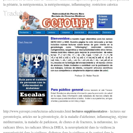
la gériatrie, la nutrigenomica, la nutrigénomique, inflammaging. restriction calorica
lectures supplémentaires
http://www.geroupr.com/lecturas-adicionales.html
- lectures sur
gerontologia, articles sur la gérontologie, de la maladie d'alzheimer, inflammaging, régime
méditerranéen, la maladie de parkinson, de chutes et de fractures, la mélatonine, les
radicaux libres, les radicaux libres,la DHEA, la neuroplasticité dans la vieillesse,la
neuroplasticité dans la vieillesse, diabetyes dans la vieillesse,et de cortisol dans la