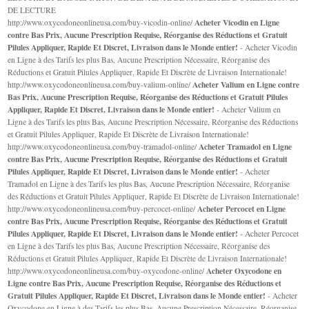
DE LECTURE
Acheter Vicodin en Ligne
http://www.oxycodoneonlineusa.com/buy-vicodin-online/
contre Bas Prix, Aucune Prescription Requise, Réorganise des Réductions et Gratuit
Pilules Appliquer, Rapide Et Discret, Livraison dans le Monde entier!
- Acheter Vicodin
en Ligne à des Tarifs les plus Bas, Aucune Prescription Nécessaire, Réorganise des
Réductions et Gratuit Pilules Appliquer, Rapide Et Discrète de Livraison Internationale!
Acheter Valium en Ligne contre
http://www.oxycodoneonlineusa.com/buy-valium-online/
Bas Prix, Aucune Prescription Requise, Réorganise des Réductions et Gratuit Pilules
Appliquer, Rapide Et Discret, Livraison dans le Monde entier!
- Acheter Valium en
Ligne à des Tarifs les plus Bas, Aucune Prescription Nécessaire, Réorganise des Réductions
et Gratuit Pilules Appliquer, Rapide Et Discrète de Livraison Internationale!
Acheter Tramadol en Ligne
http://www.oxycodoneonlineusa.com/buy-tramadol-online/
contre Bas Prix, Aucune Prescription Requise, Réorganise des Réductions et Gratuit
Pilules Appliquer, Rapide Et Discret, Livraison dans le Monde entier!
- Acheter
Tramadol en Ligne à des Tarifs les plus Bas, Aucune Prescription Nécessaire, Réorganise
des Réductions et Gratuit Pilules Appliquer, Rapide Et Discrète de Livraison Internationale!
Acheter Percocet en Ligne
http://www.oxycodoneonlineusa.com/buy-percocet-online/
contre Bas Prix, Aucune Prescription Requise, Réorganise des Réductions et Gratuit
Pilules Appliquer, Rapide Et Discret, Livraison dans le Monde entier!
- Acheter Percocet
en Ligne à des Tarifs les plus Bas, Aucune Prescription Nécessaire, Réorganise des
Réductions et Gratuit Pilules Appliquer, Rapide Et Discrète de Livraison Internationale!
Acheter Oxycodone en
http://www.oxycodoneonlineusa.com/buy-oxycodone-online/
Ligne contre Bas Prix, Aucune Prescription Requise, Réorganise des Réductions et
Gratuit Pilules Appliquer, Rapide Et Discret, Livraison dans le Monde entier!
- Acheter
Oxycodone en Ligne à des Tarifs les plus Bas, Aucune Prescription Nécessaire, Réorganise