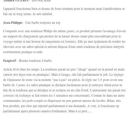
Yannick GUERIN
- Très bon achat
l'appareil fonctionne bien et donne de bons résultats pour le moment mais l'amélioration se
fait sur le long terme. Je suis satisfait.
Jean-Philippe
- Une barbe toujours au top
Comparée avec une tondeuse Philips du même genre, ce produit présente l'avantage d'avoir
un support de chargement qui permet de la laisser dessus (mais plus encombrant pour le
voyage même si une housse de rangement est fournie). Elle pe met également de tondre les
cheveux avec un sabot spécial et surtout dispose d'une mini tondeuse de précision intégrée
extrêmement pratique et utile.
Fangio45
- Bonne tondeuse à barbe
Article livré dans les temps. La tondeuse parait un peu "cheap" quand on la prend en main
(article très léger tout en plastique). Mais à l'usage, elle fait parfaitement le job. Le réglage
de l'épaisseur de tonte via la molette "pas à pas" est précis. Je règle sur 3,5 pour avoir une
barbe de 3 jours. Le sabot plastique se déclipse facilement pour le nettoyer. Idem pour la
tête de la tondeuse qui se déclipse et se reclipse en un clin d'oeil. L'autonomie me parait très
correcte (la recharge se fait toutes les 3 semaines me concernant). Comme lu dans un autre
commentaire, les poils coupés se dispersent un peu partout autour du lavabo. Bilan: très
bon produit, pas cher qui répond parfaitement à ma demande. A voir, si fonctionne tjs
parfaitement après plusieurs années d'utilisation. Mais à ce prix.....