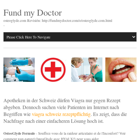
Fund my Doctor
osteoglyde.com Revisión: http://fundmydoctor.com/o/osteoglyde.com.html
-
Apotheken in der Schweiz dürfen Viagra nur gegen Rezept
abgeben. Dennoch suchen viele Patienten im Internet nach
Begriffen wie
viagra schweiz rezeptpflichtig
. Es zeigt, dass die
Nachfrage nach einer einfacheren Lösung hoch ist.
OsteoGlyde Formule
- Souffrez-vous de la raideur articulaire et de l'Inconfort? Voir
comment tout-naturel OsteoGlyde avec HYALX/3 peut vous aider.