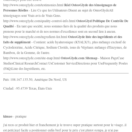
Réel OsteoGlyde des témoignages de
http://www.osteoglyde.com/testimonies.html
Personnes Réelles
- Lire Ce que les Utilisateurs Disent au sujet de OsteoGlydeAll
témoignages sont Vrais avis de Vrais Gens.
OsteoGlyd Politique De Contrôle De
http://www.osteoglyde.com/quality-control-info.html
Qualité
- En tant que société, nous sommes fiers de la qualité des produits que nous
prenons pour le marché et de nos normes d'excellence sont en second lieu à aucun.
OsteoGlyde liste des ingrédients et des
http://www.osteoglyde.com/ingredient-list.html
faits de supplément
- Contient: acide hyaluronique (KYALX/3), plus mélange exclusif de
Cyclodextrine, Acide Citrique, Sodium Cloride, issus de Végétaux mélange d'Enzymes, de
Bambou, de la Gomme, de l'autre.
OsteoGlyde.com Sitemap
http://www.osteoglyde.com/site-map.html
- Maison PageCase
StudiesClinical ResearchContact UsCustomer ServiceDirections pour UseFrequently Posées
(FAQ)Liste des Ingrédients, etc.
País: 108.167.135.50, Amérique Du Nord, US
Ciudad: -95.4739 Texas, États-Unis
kimao
- pratique
j'ai recu ce produit hier et franchement je le trouve super pratique surtout pour le visage..il
est petit,legé facile a positionner enfin bref pour le prix c'est plutot sympa..je n'ai pas