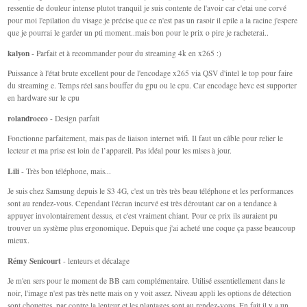
ressentie de douleur intense plutot tranquil je suis contente de l'avoir car c'etai une corvé
pour moi l'epilation du visage je précise que ce n'est pas un rasoir il epile a la racine j'espere
que je pourrai le garder un pti moment..mais bon pour le prix o pire je racheterai..
kalyon
- Parfait et à recommander pour du streaming 4k en x265 :)
Puissance à l'état brute excellent pour de l'encodage x265 via QSV d'intel le top pour faire
du streaming e. Temps réel sans bouffer du gpu ou le cpu. Car encodage hevc est supporter
en hardware sur le cpu
rolandrocco
- Design parfait
Fonctionne parfaitement, mais pas de liaison internet wifi. Il faut un câble pour relier le
lecteur et ma prise est loin de l’appareil. Pas idéal pour les mises à jour.
Lili
- Très bon téléphone, mais...
Je suis chez Samsung depuis le S3 4G, c'est un très très beau téléphone et les performances
sont au rendez-vous. Cependant l'écran incurvé est très déroutant car on a tendance à
appuyer involontairement dessus, et c'est vraiment chiant. Pour ce prix ils auraient pu
trouver un système plus ergonomique. Depuis que j'ai acheté une coque ça passe beaucoup
mieux.
Rémy Senicourt
- lenteurs et décalage
Je m'en sers pour le moment de BB cam complémentaire. Utilisé essentiellement dans le
noir, l'image n'est pas très nette mais on y voit assez. Niveau appli les options de détection
sont chouettes, par contre la lenteur et les plantages sont au rendez-vous. En fait il y a un