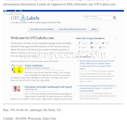
informations directement à partir de l'approuvés FDA référentiel, par OTCLabels.com.
País: 199.38.86.49, Amérique Du Nord, US
Ciudad: -88.0096 Wisconsin, États-Unis