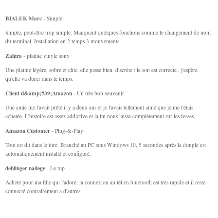
BIALEK Marc
- Simple
Simple, peut-être trop simple. Manquent quelques fonctions comme le changement de nom
du terminal. Installation en 2 temps 3 mouvements
Zahira
- platine vinyle sony
Une platine légère, sobre et chic, elle passe bien, discrète : le son est correcte , j'espère
qu'elle va durer dans le temps.
Client d&amp;#39;Amazon
- Un très bon souvenir
Une amie me l'avait prêté il y a deux ans et je l'avais tellement aimé que je me l'étais
achetée. L'histoire est assez addictive et la fin nous laisse complètement sur les fesses.
Amazon Customer
- Plug-&-Play
Tout est dit dans le titre. Branché au PC sous Windows 10, 5 secondes après la dongle est
automatiquement installé et configuré.
dehlinger nadege
- Le top
Acheté pour ma fille qui l'adore. la connexion au tél en bluetooth est très rapide et il reste
connecté contrairement à d'autres.