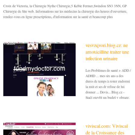
Croix de Victoria, la Chirurgie Nythe Chirurgie,5 Keble Fermer,Swindon SN3 3NN, GP
Chirurgie de Site web. Informations sur les médecins la chirurgie des heures d'ouverture,
rendez-vous en ligne prescriptions, d'information sur la santé et beaucoup plus
vesvzqvori.blog.cz: ne
amoxicilline traiter une
infection urinaire
Les Problèmes de santé > ADD /
ADHD ... mes six ans a des
dures de temps à rester endormi
la nuit et ses dr refuse de lui
donner ... Devis... Blog.cz -
Stačí otevřít un budeš v obraze.
viviscal.com: Viviscal
de la Croissance des