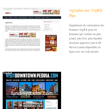
vigrxplus.me: VigRX
Plus
Supplément de valorisation des
hommes VigRX pour les
hommes qui veulent un plus
grand, plus fort, plus durable
érections approuvé par le Dr
Steven Lamm disponible en
ligne avec un code promo.