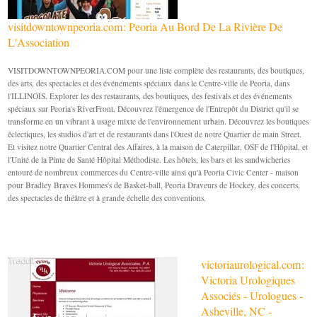
visitdowntownpeoria.com: Peoria Au Bord De La Rivière De
L'Association
VISITDOWNTOWNPEORIA.COM pour une liste complète des restaurants, des boutiques,
des arts, des spectacles et des événements spéciaux dans le Centre-ville de Peoria, dans
l'ILLINOIS. Explorer les des restaurants, des boutiques, des festivals et des événements
spéciaux sur Peoria's RiverFront. Découvrez l'émergence de l'Entrepôt du District qu'il se
transforme en un vibrant à usage mixte de l'environnement urbain. Découvrez les boutiques
éclectiques, les studios d'art et de restaurants dans l'Ouest de notre Quartier de main Street.
Et visitez notre Quartier Central des Affaires, à la maison de Caterpillar, OSF de l'Hôpital, et
l'Unité de la Pinte de Santé Hôpital Méthodiste. Les hôtels, les bars et les sandwicheries
entouré de nombreux commerces du Centre-ville ainsi qu'à Peoria Civic Center - maison
pour Bradley Braves Hommes's de Basket-ball, Peoria Draveurs de Hockey, des concerts,
des spectacles de théâtre et à grande échelle des conventions.
victoriaurological.com:
Victoria Urologiques
Associés - Urologues -
Asheville, NC -