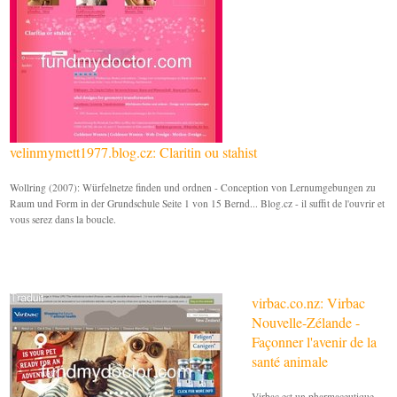
velinmymett1977.blog.cz: Claritin ou stahist
Wollring (2007): Würfelnetze finden und ordnen - Conception von Lernumgebungen zu
Raum und Form in der Grundschule Seite 1 von 15 Bernd... Blog.cz - il suffit de l'ouvrir et
vous serez dans la boucle.
virbac.co.nz: Virbac
Nouvelle-Zélande -
Façonner l'avenir de la
santé animale
Virbac est un pharmaceutique