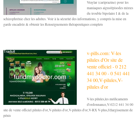
Vraylar (cariprazine) pour les
maniaques aigus/épisodes mixtes
du trouble bipolaire I & de la
schizophrénie chez les adultes. Voir à la sécurité des informations, y compris la mise en
garde encadrée & obtenir les Renseignements thérapeutiques complets
v-pills.com: V-les
pilules d'Or site de
vente officiel - 0 212
441 34 00 - 0 541 441
34 00,V-pilules,V-
pilules d'or
V-les pilules,les médicaments
d'ordonnance,V-0212 441 34 00
site de vente officiel pilules d'or,V-pilules d'or,V-pilules d'or,V-RX V-plus,l'élargissement de
pénis