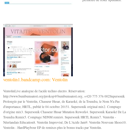
ventolin1.bandcamp.com: Ventolin
VentolinLive analogue de l'acide techno electro. Réservation:
http://www.bumbumsatori.org/
prokop@bumbumsatori.org
, +420 775 376 002Supersonik
Prolongée par le Ventolin, Chasseur Husar, de Karaoké, de la Toundra, le Nom N'a Pas
d'importance, HRTL, publié le 04 octobre 20151. Supersonik original mix2. Comptage
d'origine mix3. Supersonik Chasseur Husar Mutation Rework4. Supersonik Karaoké De La
Toundra Remix5. Comptage NDNM remix6. Supersonik HRTL Remix7. Ventolin -
Néerlandais Education8. Ventolin Improvisé, De L'Acide Jam9. Ventolin Nouveau Shoes10.
Ventolin - HardPlaybour EP de remixes plus le bonus tracks par Ventolin.