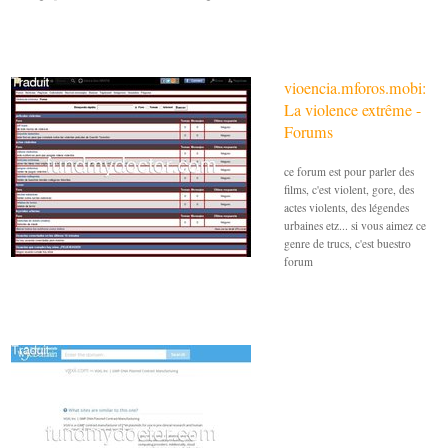
vioencia.mforos.mobi:
La violence extrême -
Forums
ce forum est pour parler des
films, c'est violent, gore, des
actes violents, des légendes
urbaines etz... si vous aimez ce
genre de trucs, c'est buestro
forum