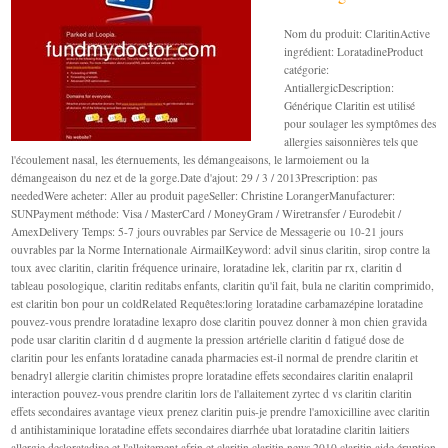
Nom du produit: ClaritinActive
ingrédient: LoratadineProduct
catégorie:
AntiallergicDescription:
Générique Claritin est utilisé
pour soulager les symptômes des
allergies saisonnières tels que
l'écoulement nasal, les éternuements, les démangeaisons, le larmoiement ou la
démangeaison du nez et de la gorge.Date d'ajout: 29 / 3 / 2013Prescription: pas
neededWere acheter: Aller au produit pageSeller: Christine LorangerManufacturer:
SUNPayment méthode: Visa / MasterCard / MoneyGram / Wiretransfer / Eurodebit /
AmexDelivery Temps: 5-7 jours ouvrables par Service de Messagerie ou 10-21 jours
ouvrables par la Norme Internationale AirmailKeyword: advil sinus claritin, sirop contre la
toux avec claritin, claritin fréquence urinaire, loratadine lek, claritin par rx, claritin d
tableau posologique, claritin reditabs enfants, claritin qu'il fait, bula ne claritin comprimido,
est claritin bon pour un coldRelated Requêtes:loring loratadine carbamazépine loratadine
pouvez-vous prendre loratadine lexapro dose claritin pouvez donner à mon chien gravida
pode usar claritin claritin d d augmente la pression artérielle claritin d fatigué dose de
claritin pour les enfants loratadine canada pharmacies est-il normal de prendre claritin et
benadryl allergie claritin chimistes propre loratadine effets secondaires claritin enalapril
interaction pouvez-vous prendre claritin lors de l'allaitement zyrtec d vs claritin claritin
effets secondaires avantage vieux prenez claritin puis-je prendre l'amoxicilline avec claritin
d antihistaminique loratadine effets secondaires diarrhée ubat loratadine claritin laitiers
allergie desloratadine et l'allaitement afrin et claritin claritin news 2010 claritin aide éruption