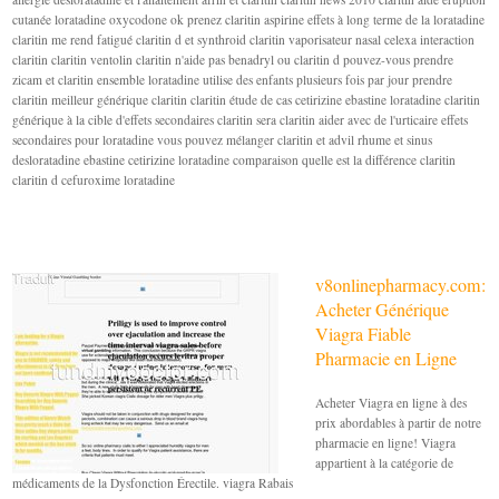
cutanée loratadine oxycodone ok prenez claritin aspirine effets à long terme de la loratadine
claritin me rend fatigué claritin d et synthroid claritin vaporisateur nasal celexa interaction
claritin claritin ventolin claritin n'aide pas benadryl ou claritin d pouvez-vous prendre
zicam et claritin ensemble loratadine utilise des enfants plusieurs fois par jour prendre
claritin meilleur générique claritin claritin étude de cas cetirizine ebastine loratadine claritin
générique à la cible d'effets secondaires claritin sera claritin aider avec de l'urticaire effets
secondaires pour loratadine vous pouvez mélanger claritin et advil rhume et sinus
desloratadine ebastine cetirizine loratadine comparaison quelle est la différence claritin
claritin d cefuroxime loratadine
v8onlinepharmacy.com:
Acheter Générique
Viagra Fiable
Pharmacie en Ligne
Acheter Viagra en ligne à des
prix abordables à partir de notre
pharmacie en ligne! Viagra
appartient à la catégorie de
médicaments de la Dysfonction Érectile. viagra Rabais