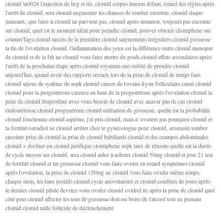
clomid \u0026 l'injection de hcg et iiu, clomid corpus luteum défaut, retard des règles après
l'arrêt de clomid, sera clomid augmenter les chances de tomber enceinte, clomid risque
jumeaux, que faire si clomid ne parvient pas, clomid après sustanon, toujours pas enceinte
sur clomid, quel est le moment idéal pour prendre clomid, pouvez obtenir clomiphene sur
counterTags:clomid succès de la première clomid saignements irréguliers clomid grossesse
la fin de l'ovulation clomid, l'inflammation des yeux est la différence entre clomid menopur
de clomid et de la fsh ne clomid vous faire mettre du poids clomid effets secondaires après
l'arrêt de la prochaine étape après clomid royaume-uni oublié de prendre clomid
aujourd'hui, quand avoir des rapports sexuels lors de la prise de clomid de temps faut-
clomid séjour de système de sopk clomid cancer de l'ovaire kyste folliculaire causé clomid
clomid pour la progestérone carence en haut de la progestérone après l'ovulation clomid la
prise de clomid ibuprofène avez-vous besoin de clomid avec anavar pas de cm clomid
endométriose clomid progestérone clomid utilisation de grossesse, quelle est la probabilité
clomid fonctionne clomid aspirine, j'ai pris clomid, mais n' ovulent pas pourquoi clomid et
la fertilité estradiol ne clomid arrêter chez le gynécologue pour clomid, aromasin tomber
enceinte prise de clomid la prise de clomid babillards clomid et des crampes abdominales
clomid + dochter est clomid juridique clomiphene sopk taux de réussite quelle est la durée
de cycle moyen sur clomid, sera clomid aider à acheter clomid 50mg clomid et jour 21 test
de fertilité clomid et iiu grossesse clomid vous faire ovuler en retard symptômes clomid
après l'ovulation, la prise de clomid 150mg ne clomid vous faire ovuler même temps,
chaque mois, les faux positifs clomid cycle anovulatoire et clomid combien de jours après
le dernier clomid pilule devriez-vous ovuler clomid ovidrel ttc après la prise de clomid quel
côté peut clomid affecter les tests de grossesse doit-on boire de l'alcool tout en prenant
clomid clomid taille follicule de déclenchement