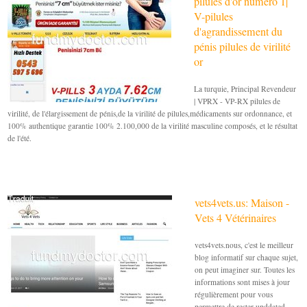
pilules d'or numéro 1|
V-pilules
d'agrandissement du
pénis pilules de virilité
or
La turquie, Principal Revendeur
| VPRX - VP-RX pilules de
virilité, de l'élargissement de pénis,de la virilité de pilules,médicaments sur ordonnance, et
100% authentique garantie 100% 2.100,000 de la virilité masculine composés, et le résultat
de l'été.
vets4vets.us: Maison -
Vets 4 Vétérinaires
vets4vets.nous, c'est le meilleur
blog informatif sur chaque sujet,
on peut imaginer sur. Toutes les
informations sont mises à jour
régulièrement pour vous
permettre de rester upddated.