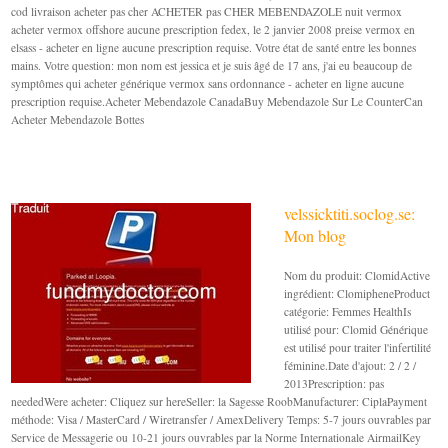
cod livraison acheter pas cher ACHETER pas CHER MEBENDAZOLE nuit vermox
acheter vermox offshore aucune prescription fedex, le 2 janvier 2008 preise vermox en
elsass - acheter en ligne aucune prescription requise. Votre état de santé entre les bonnes
mains. Votre question: mon nom est jessica et je suis âgé de 17 ans, j'ai eu beaucoup de
symptômes qui acheter générique vermox sans ordonnance - acheter en ligne aucune
prescription requise.Acheter Mebendazole CanadaBuy Mebendazole Sur Le CounterCan
Acheter Mebendazole Bottes
velssicktiti.soclog.se:
Mon blog
Nom du produit: ClomidActive
ingrédient: ClomipheneProduct
catégorie: Femmes HealthIs
utilisé pour: Clomid Générique
est utilisé pour traiter l'infertilité
féminine.Date d'ajout: 2 / 2 /
2013Prescription: pas
neededWere acheter: Cliquez sur hereSeller: la Sagesse RoobManufacturer: CiplaPayment
méthode: Visa / MasterCard / Wiretransfer / AmexDelivery Temps: 5-7 jours ouvrables par
Service de Messagerie ou 10-21 jours ouvrables par la Norme Internationale AirmailKey