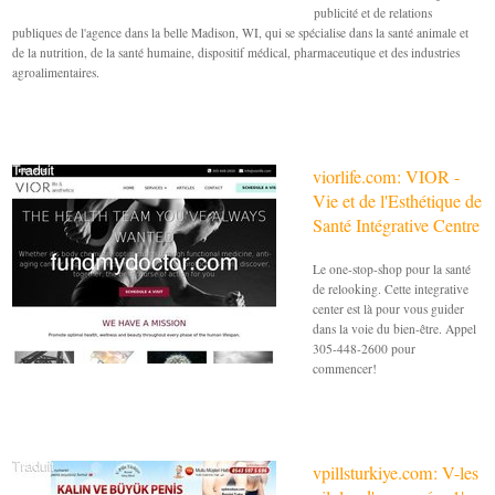
publicité et de relations
publiques de l'agence dans la belle Madison, WI, qui se spécialise dans la santé animale et
de la nutrition, de la santé humaine, dispositif médical, pharmaceutique et des industries
agroalimentaires.
viorlife.com: VIOR -
Vie et de l'Esthétique de
Santé Intégrative Centre
Le one-stop-shop pour la santé
de relooking. Cette integrative
center est là pour vous guider
dans la voie du bien-être. Appel
305-448-2600 pour
commencer!
vpillsturkiye.com: V-les