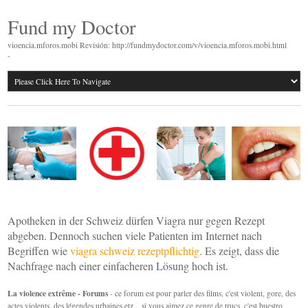
Fund my Doctor
vioencia.mforos.mobi Revisión: http://fundmydoctor.com/v/vioencia.mforos.mobi.html
-
Apotheken in der Schweiz dürfen Viagra nur gegen Rezept
abgeben. Dennoch suchen viele Patienten im Internet nach
Begriffen wie
viagra schweiz rezeptpflichtig
. Es zeigt, dass die
Nachfrage nach einer einfacheren Lösung hoch ist.
La violence extrême - Forums
- ce forum est pour parler des films, c'est violent, gore, des
actes violents, des légendes urbaines etz... si vous aimez ce genre de trucs, c'est buestro