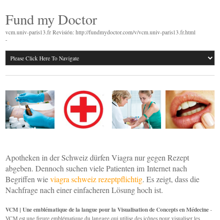
Fund my Doctor
vcm.univ-paris13.fr Revisión: http://fundmydoctor.com/v/vcm.univ-paris13.fr.html
-
Apotheken in der Schweiz dürfen Viagra nur gegen Rezept
abgeben. Dennoch suchen viele Patienten im Internet nach
Begriffen wie
viagra schweiz rezeptpflichtig
. Es zeigt, dass die
Nachfrage nach einer einfacheren Lösung hoch ist.
VCM | Une emblématique de la langue pour la Visualisation de Concepts en Médecine
-
VCM est une figure emblématique du langage qui utilise des icônes pour visualiser les