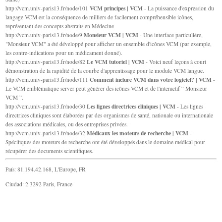
VCM principes | VCM
http://vcm.univ-paris13.fr/node/101
- La puissance d'expression du
langage VCM est la conséquence de milliers de facilement compréhensible icônes,
représentant des concepts abstraits en Médecine
Monsieur VCM | VCM
http://vcm.univ-paris13.fr/node/9
- Une interface particulière,
"Monsieur VCM" a été développé pour afficher un ensemble d'icônes VCM (par exemple,
les contre-indications pour un médicament donné).
Le VCM tutoriel | VCM
http://vcm.univ-paris13.fr/node/82
- Voici neuf leçons à court
démonstration de la rapidité de la courbe d'apprentissage pour le module VCM langue.
Comment inclure VCM dans votre logiciel? | VCM
http://vcm.univ-paris13.fr/node/111
-
Le VCM emblématique server peut générer des icônes VCM et de l'interactif “ Monsieur
VCM ”.
Les lignes directrices cliniques | VCM
http://vcm.univ-paris13.fr/node/30
- Les lignes
directrices cliniques sont élaborées par des organismes de santé, nationale ou internationale
des associations médicales, ou des entreprises privées.
Médicaux les moteurs de recherche | VCM
http://vcm.univ-paris13.fr/node/32
-
Spécifiques des moteurs de recherche ont été développés dans le domaine médical pour
récupérer des documents scientifiques.
País: 81.194.42.168, L'Europe, FR
Ciudad: 2.3292 Paris, France