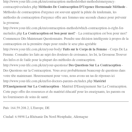
http://www.your-life.com.pk/en/contraception-methods/other-methods/emergency-
Méthodes De Contraception D'Urgence Hormonale Méthode
contraceptives/index.php
-
Méthodes de contraception d'urgence est souvent appelé la pilule du lendemain, les
méthodes de contraception d'urgence offre aux femmes une seconde chance pour prévenir
la grossesse.
http://www.your-life.com.pk/en/contraception-methods/which-contraception-is-right-for-
La Contraception est bon pour moi?
me/index.php
- La contraception est bon pour moi?
Commencez Dès Maintenant Questionnaire. Prendre une décision intelligente à propos de la
contraception est la première étape pour rendre le sexe plus agréable
Faits sur le Corps de la Femme
http://www.your-life.com.pk/en/your-body/
- Corps De La
Femme. Connaître les faits au sujet des douleurs de croissance, les Ist, la Grossesse.Trouver
des Infos et de l'aide pour la plupart des méthodes de contraception.
Des Questions Sur La Contraception
http://www.your-life.com.pk/en/your-questions/
-
Des Questions sur la Contraception. Vous avez probablement beaucoup de questions dans
votre tête maintenant. Heureusement pour vous, nous avons un tas de réponses ici
Matériel
http://www.your-life.com.pk/en/for-doctors-parents-etc/index.php
D'Enseignement Sur La Contraception
- Matériel D'Enseignement Sur La Contraception.
Cette page offre des ressources et du matériel éducatif pour les enseignants, les parents ou
les fournisseurs de soins de santé.
País: 164.59.208.2, L'Europe, DE
Ciudad: 6.9898 La Rhénanie Du Nord-Westphalie, Allemagne