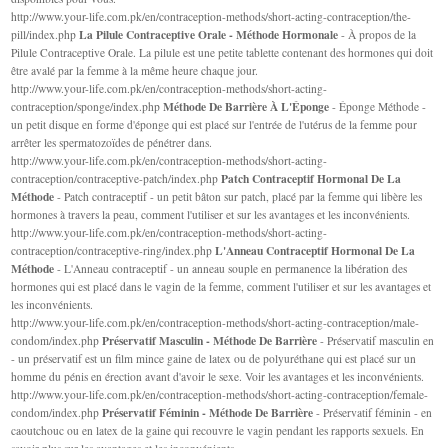
http://www.your-life.com.pk/en/contraception-methods/short-acting-contraception/the-
La Pilule Contraceptive Orale - Méthode Hormonale
pill/index.php
- À propos de la
Pilule Contraceptive Orale. La pilule est une petite tablette contenant des hormones qui doit
être avalé par la femme à la même heure chaque jour.
http://www.your-life.com.pk/en/contraception-methods/short-acting-
Méthode De Barrière À L'Éponge
contraception/sponge/index.php
- Éponge Méthode -
un petit disque en forme d'éponge qui est placé sur l'entrée de l'utérus de la femme pour
arrêter les spermatozoïdes de pénétrer dans.
http://www.your-life.com.pk/en/contraception-methods/short-acting-
Patch Contraceptif Hormonal De La
contraception/contraceptive-patch/index.php
Méthode
- Patch contraceptif - un petit bâton sur patch, placé par la femme qui libère les
hormones à travers la peau, comment l'utiliser et sur les avantages et les inconvénients.
http://www.your-life.com.pk/en/contraception-methods/short-acting-
L'Anneau Contraceptif Hormonal De La
contraception/contraceptive-ring/index.php
Méthode
- L'Anneau contraceptif - un anneau souple en permanence la libération des
hormones qui est placé dans le vagin de la femme, comment l'utiliser et sur les avantages et
les inconvénients.
http://www.your-life.com.pk/en/contraception-methods/short-acting-contraception/male-
Préservatif Masculin - Méthode De Barrière
condom/index.php
- Préservatif masculin en
- un préservatif est un film mince gaine de latex ou de polyuréthane qui est placé sur un
homme du pénis en érection avant d'avoir le sexe. Voir les avantages et les inconvénients.
http://www.your-life.com.pk/en/contraception-methods/short-acting-contraception/female-
Préservatif Féminin - Méthode De Barrière
condom/index.php
- Préservatif féminin - en
caoutchouc ou en latex de la gaine qui recouvre le vagin pendant les rapports sexuels. En