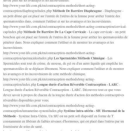
savoir plus sur les avantages et les inconvénients.
http://www.your-life.com.pk/en/contraception-methods/short-acting-
Méthode De Barrière Diaphragme
contraception/diaphragm/index.php
- Diaphragme -
un petit dôme qui est placé sur l'entrée de l'utérus de la femme pour arrêter l'entrée des
spermatozoïdes dans, comment l'utiliser et sur les avantages et les inconvénients.
http://www.your-life.com.pk/en/contraception-methods/short-acting-contraception/cervical-
Méthode De Barrière De La Cape Cervicale
cap/index.php
- La cape cervicale - un petit
bouchon qui est placé sur l'entrée de l'utérus de la femme pour arrêter les spermatozoïdes de
pénétrer dans. Nous expliquer comment l'utiliser et de montrer les avantages et les
inconvénients.
http://www.your-life.com.pk/en/contraception-methods/short-acting-
Les Spermicides Méthode Chimique
contraception/spermicides/index.php
- Les
Spermicides sont tout de crème, de mousse, de gel ou d'un autre liquide qui empêche les
spermatozoïdes de se déplacer librement. Nous expliquer comment l'utiliser et de montrer
les avantages et les inconvénients de cette méthode chimique.
http://www.your-life.com.pk/en/contraception-methods/long-acting-
Longue durée d'action Réversible Contraception - LARC
contraception/index.php
-
Longue durée d'action Réversible Contraception - LARC. Découvrez tout ce que vous
devez savoir à propos de chacun de la longue durée d'action des méthodes contraceptives
réversibles disponibles pour vous.
http://www.your-life.com.pk/en/contraception-methods/long-acting-
Système intra-utérin - SIU Hormonal de la
contraception/intrauterine-system/index.php
Méthode
- Système Intra-Utérin. Un SIU est un petit soft dispositif en forme de T
constamment en libérant de faibles niveaux d'hormones, qui est placé dans l'utérus par un
fournisseur de soins de santé.