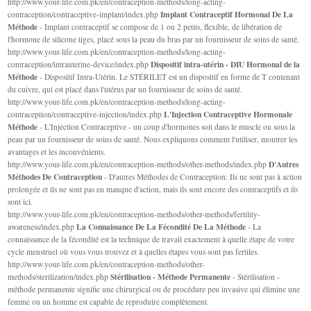
http://www.your-life.com.pk/en/contraception-methods/long-acting-
Implant Contraceptif Hormonal De La
contraception/contraceptive-implant/index.php
Méthode
- Implant contraceptif se compose de 1 ou 2 petits, flexible, de libération de
l'hormone de silicone tiges, placé sous la peau du bras par un fournisseur de soins de santé.
http://www.your-life.com.pk/en/contraception-methods/long-acting-
Dispositif intra-utérin - DIU Hormonal de la
contraception/intrauterine-device/index.php
Méthode
- Dispositif Intra-Utérin. Le STÉRILET est un dispositif en forme de T contenant
du cuivre, qui est placé dans l'utérus par un fournisseur de soins de santé.
http://www.your-life.com.pk/en/contraception-methods/long-acting-
L'Injection Contraceptive Hormonale
contraception/contraceptive-injection/index.php
Méthode
- L'Injection Contraceptive - un coup d'hormones soit dans le muscle ou sous la
peau par un fournisseur de soins de santé. Nous expliquons comment l'utiliser, montrer les
avantages et les inconvénients.
D'Autres
http://www.your-life.com.pk/en/contraception-methods/other-methods/index.php
Méthodes De Contraception
- D'autres Méthodes de Contraception: Ils ne sont pas à action
prolongée et ils ne sont pas en manque d'action, mais ils sont encore des contraceptifs et ils
sont ici.
http://www.your-life.com.pk/en/contraception-methods/other-methods/fertility-
La Connaissance De La Fécondité De La Méthode
awareness/index.php
- La
connaissance de la fécondité est la technique de travail exactement à quelle étape de votre
cycle menstruel où vous vous trouvez et à quelles étapes vous sont pas fertiles.
http://www.your-life.com.pk/en/contraception-methods/other-
Stérilisation - Méthode Permanente
methods/sterilization/index.php
- Stérilisation -
méthode permanente signifie une chirurgical ou de procédure peu invasive qui élimine une
femme ou un homme est capable de reproduire complètement.