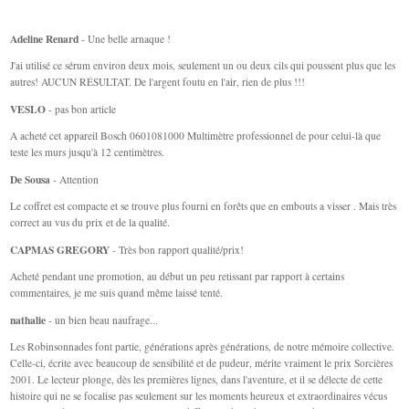
Adeline Renard
- Une belle arnaque !
J'ai utilisé ce sérum environ deux mois, seulement un ou deux cils qui poussent plus que les
autres! AUCUN RÉSULTAT. De l'argent foutu en l'air, rien de plus !!!
VESLO
- pas bon article
A acheté cet appareil Bosch 0601081000 Multimètre professionnel de pour celui-là que
teste les murs jusqu'à 12 centimètres.
De Sousa
- Attention
Le coffret est compacte et se trouve plus fourni en forêts que en embouts a visser . Mais très
correct au vus du prix et de la qualité.
CAPMAS GREGORY
- Très bon rapport qualité/prix!
Acheté pendant une promotion, au début un peu retissant par rapport à certains
commentaires, je me suis quand même laissé tenté.
nathalie
- un bien beau naufrage...
Les Robinsonnades font partie, générations après générations, de notre mémoire collective.
Celle-ci, écrite avec beaucoup de sensibilité et de pudeur, mérite vraiment le prix Sorcières
2001. Le lecteur plonge, dès les premières lignes, dans l'aventure, et il se délecte de cette
histoire qui ne se focalise pas seulement sur les moments heureux et extraordinaires vécus