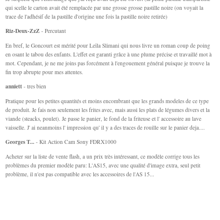
qui scelle le carton avait été remplacée par une grosse grosse pastille noire (on voyait la
trace de l'adhésif de la pastille d'origine une fois la pastille noire retirée)
Riz-Deux-ZzZ
- Percutant
En bref, le Goncourt est mérité pour Leïla Slimani qui nous livre un roman coup de poing
en osant le tabou des enfants. L'effet est garanti grâce à une plume précise et travaillé mot à
mot. Cependant, je ne me joins pas forcément à l'engouement général puisque je trouve la
fin trop abrupte pour mes attentes.
anniett
- tres bien
Pratique pour les petites quantités et moins encombrant que les grands modeles de ce type
de produit. Je fais non seulement les frites avec, mais aussi les plats de légumes divers et la
viande (steacks, poulet). Je passe le panier, le fond de la friteuse et l' accessoire au lave
vaisselle. J' ai neanmoins l' impression qu' il y a des traces de rouille sur le panier deja....
Georges T...
- Kit Action Cam Sony FDRX1000
Acheter sur la liste de vente flash, a un prix très intéressant, ce modèle corrige tous les
problèmes du premier modèle paru: L'AS15, avec une qualité d'image extra, seul petit
problème, il n'est pas compatible avec les accessoires de l'AS 15...