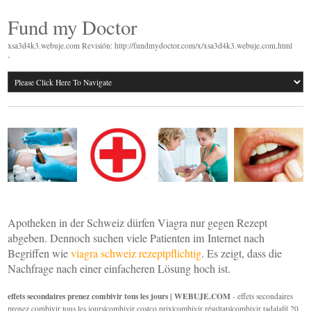
Fund my Doctor
xsa3d4k3.webuje.com Revisión: http://fundmydoctor.com/x/xsa3d4k3.webuje.com.html
-
Apotheken in der Schweiz dürfen Viagra nur gegen Rezept
abgeben. Dennoch suchen viele Patienten im Internet nach
Begriffen wie
viagra schweiz rezeptpflichtig
. Es zeigt, dass die
Nachfrage nach einer einfacheren Lösung hoch ist.
effets secondaires prenez combivir tous les jours | WEBUJE.COM
- effets secondaires
prenez combivir tous les jours|combivir costco prix|combivir résultats|combivir tadalafil 20