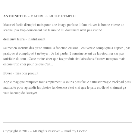
ANTOINETTE.
- MATERIEL FACILE D'EMPLOI
Materiel facile d'emploi mais pour une image parfaite il faut triuver la bonne vitesse de
scanne. pas trop doucement car la moitié du document n'est pas scanné.
demeusy laura
- insatisfaisant
Se met en sécurité dès qu'on utilise la fonction cuisson , couvercle compliqué à clipser , pas
pratique et compliqué à nettoyer . Je l'ai garder 2 semaine avant de la retourner car pas
satisfaite du tout . Cette moins cher que les produit similaire dans d'autres marques mais
encore trop cher pour ce que c'est...
Boyer
- Très bon produit
Apple magique remplace tout simplement la souris plus facile d'utiliser magic trackpad plus
maniable pour agrandir les photos les dossiers c'est vrai que le prix est élevé vraiment ça
vaut le coup de l'essayer
Copyright © 2017 - All Rights Reserved - Fund my Doctor