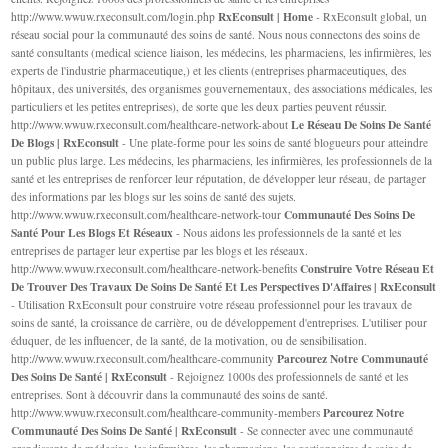
RxEconsult | Home
http://www.wwuw.rxeconsult.com/login.php
- RxEconsult global, un
réseau social pour la communauté des soins de santé. Nous nous connectons des soins de
santé consultants (medical science liaison, les médecins, les pharmaciens, les infirmières, les
experts de l'industrie pharmaceutique,) et les clients (entreprises pharmaceutiques, des
hôpitaux, des universités, des organismes gouvernementaux, des associations médicales, les
particuliers et les petites entreprises), de sorte que les deux parties peuvent réussir.
Le Réseau De Soins De Santé
http://www.wwuw.rxeconsult.com/healthcare-network-about
De Blogs | RxEconsult
- Une plate-forme pour les soins de santé blogueurs pour atteindre
un public plus large. Les médecins, les pharmaciens, les infirmières, les professionnels de la
santé et les entreprises de renforcer leur réputation, de développer leur réseau, de partager
des informations par les blogs sur les soins de santé des sujets.
Communauté Des Soins De
http://www.wwuw.rxeconsult.com/healthcare-network-tour
Santé Pour Les Blogs Et Réseaux
- Nous aidons les professionnels de la santé et les
entreprises de partager leur expertise par les blogs et les réseaux.
Construire Votre Réseau Et
http://www.wwuw.rxeconsult.com/healthcare-network-benefits
De Trouver Des Travaux De Soins De Santé Et Les Perspectives D'Affaires | RxEconsult
- Utilisation RxEconsult pour construire votre réseau professionnel pour les travaux de
soins de santé, la croissance de carrière, ou de développement d'entreprises. L'utiliser pour
éduquer, de les influencer, de la santé, de la motivation, ou de sensibilisation.
Parcourez Notre Communauté
http://www.wwuw.rxeconsult.com/healthcare-community
Des Soins De Santé | RxEconsult
- Rejoignez 1000s des professionnels de santé et les
entreprises. Sont à découvrir dans la communauté des soins de santé.
Parcourez Notre
http://www.wwuw.rxeconsult.com/healthcare-community-members
Communauté Des Soins De Santé | RxEconsult
- Se connecter avec une communauté