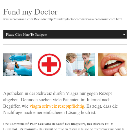
Fund my Doctor
wwuw.rxeconsult.com Revisión: http://fundmydoctor.com/w/wwuw.rxeconsult.com.html
-
Apotheken in der Schweiz dürfen Viagra nur gegen Rezept
abgeben. Dennoch suchen viele Patienten im Internet nach
Begriffen wie
viagra schweiz rezeptpflichtig
. Es zeigt, dass die
Nachfrage nach einer einfacheren Lösung hoch ist.
Une Communauté Pour Les Soins De Santé Des Blogueurs, Des Réseaux Et De
L'Emploi | RxEconsult
- Un Gratuit de mise en réseau et le site de microblogging pour la