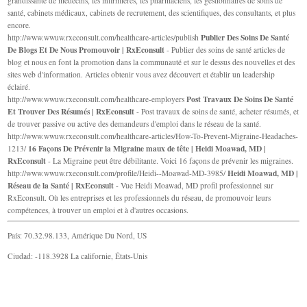
grandissante de médecins, les infirmières, les pharmaciens, les gestionnaires de soins de
santé, cabinets médicaux, cabinets de recrutement, des scientifiques, des consultants, et plus
encore.
Publier Des Soins De Santé
http://www.wwuw.rxeconsult.com/healthcare-articles/publish
De Blogs Et De Nous Promouvoir | RxEconsult
- Publier des soins de santé articles de
blog et nous en font la promotion dans la communauté et sur le dessus des nouvelles et des
sites web d'information. Articles obtenir vous avez découvert et établir un leadership
éclairé.
Post Travaux De Soins De Santé
http://www.wwuw.rxeconsult.com/healthcare-employers
Et Trouver Des Résumés | RxEconsult
- Post travaux de soins de santé, acheter résumés, et
de trouver passive ou active des demandeurs d'emploi dans le réseau de la santé.
http://www.wwuw.rxeconsult.com/healthcare-articles/How-To-Prevent-Migraine-Headaches-
16 Façons De Prévenir la Migraine maux de tête | Heidi Moawad, MD |
1213/
RxEconsult
- La Migraine peut être débilitante. Voici 16 façons de prévenir les migraines.
Heidi Moawad, MD |
http://www.wwuw.rxeconsult.com/profile/Heidi--Moawad-MD-3985/
Réseau de la Santé | RxEconsult
- Vue Heidi Moawad, MD profil professionnel sur
RxEconsult. Où les entreprises et les professionnels du réseau, de promouvoir leurs
compétences, à trouver un emploi et à d'autres occasions.
País: 70.32.98.133, Amérique Du Nord, US
Ciudad: -118.3928 La californie, États-Unis