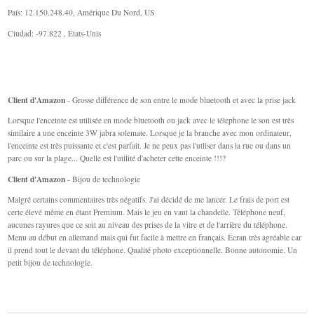
País: 12.150.248.40, Amérique Du Nord, US
Ciudad: -97.822 , États-Unis
Client d'Amazon
- Grosse différence de son entre le mode bluetooth et avec la prise jack
Lorsque l'enceinte est utilisée en mode bluetooth ou jack avec le télephone le son est très
similaire a une enceinte 3W jabra solemate. Lorsque je la branche avec mon ordinateur,
l'enceinte est très puissante et c'est parfait. Je ne peux pas l'utliser dans la rue ou dans un
parc ou sur la plage... Quelle est l'utilité d'acheter cette enceinte !!!?
Client d'Amazon
- Bijou de technologie
Malgré certains commentaires très négatifs. J'ai décidé de me lancer. Le frais de port est
certe élevé même en étant Premium. Mais le jeu en vaut la chandelle. Téléphone neuf,
aucunes rayures que ce soit au niveau des prises de la vitre et de l'arrière du téléphone.
Menu au début en allemand mais qui fut facile à mettre en français. Écran très agréable car
il prend tout le devant du téléphone. Qualité photo exceptionnelle. Bonne autonomie. Un
petit bijou de technologie.