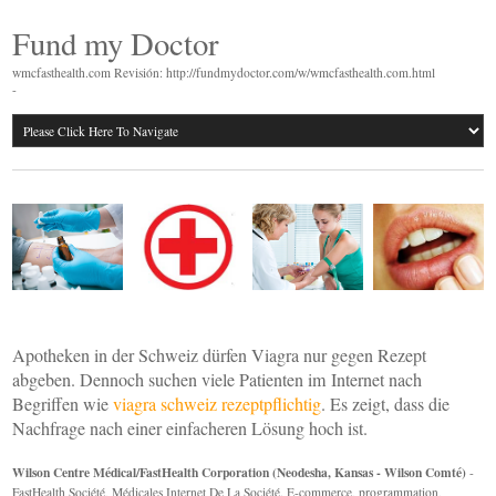
Fund my Doctor
wmcfasthealth.com Revisión: http://fundmydoctor.com/w/wmcfasthealth.com.html
-
Apotheken in der Schweiz dürfen Viagra nur gegen Rezept
abgeben. Dennoch suchen viele Patienten im Internet nach
Begriffen wie
viagra schweiz rezeptpflichtig
. Es zeigt, dass die
Nachfrage nach einer einfacheren Lösung hoch ist.
Wilson Centre Médical/FastHealth Corporation (Neodesha, Kansas - Wilson Comté)
-
FastHealth Société, Médicales Internet De La Société. E-commerce, programmation,