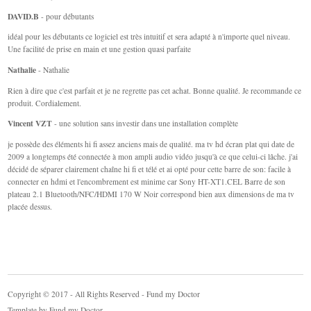
DAVID.B
- pour débutants
idéal pour les débutants ce logiciel est très intuitif et sera adapté à n'importe quel niveau.
Une facilité de prise en main et une gestion quasi parfaite
Nathalie
- Nathalie
Rien à dire que c'est parfait et je ne regrette pas cet achat. Bonne qualité. Je recommande ce
produit. Cordialement.
Vincent VZT
- une solution sans investir dans une installation complète
je possède des éléments hi fi assez anciens mais de qualité. ma tv hd écran plat qui date de
2009 a longtemps été connectée à mon ampli audio vidéo jusqu'à ce que celui-ci lâche. j'ai
décidé de séparer clairement chaîne hi fi et télé et ai opté pour cette barre de son: facile à
connecter en hdmi et l'encombrement est minime car Sony HT-XT1.CEL Barre de son
plateau 2.1 Bluetooth/NFC/HDMI 170 W Noir correspond bien aux dimensions de ma tv
placée dessus.
Copyright © 2017 - All Rights Reserved - Fund my Doctor
Template by
Fund my Doctor