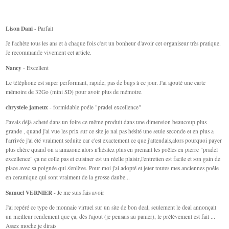
Lison Dani
- Parfait
Je l'achète tous les ans et à chaque fois c'est un bonheur d'avoir cet organiseur très pratique.
Je recommande vivement cet article.
Nancy
- Excellent
Le téléphone est super performant, rapide, pas de bugs à ce jour. J'ai ajouté une carte
mémoire de 32Go (mini SD) pour avoir plus de mémoire.
chrystele jameux
- formidable poêle "pradel excellence"
J'avais déjà acheté dans un foire ce même produit dans une dimension beaucoup plus
grande , quand j'ai vue les prix sur ce site je nai pas hésité une seule seconde et en plus a
l'arrivée j'ai été vraiment seduite car c'est exactement ce que j'attendais,alors pourquoi payer
plus chère quand on a amazone.alors n'hésitez plus en prenant les poêles en pierre "pradel
excellence" ça ne colle pas et cuisiner est un réelle plaisir,l'entretien est facile et son gain de
place avec sa poignée qui s'enlève. Pour moi j'ai adopté et jeter toutes mes anciennes poêle
en ceramique qui sont vraiment de la grosse daube...
Samuel VERNIER
- Je me suis fais avoir
J'ai repéré ce type de monnaie virtuel sur un site de bon deal, seulement le deal annonçait
un meilleur rendement que ça, dès l'ajout (je pensais au panier), le prélèvement est fait ...
Assez moche je dirais