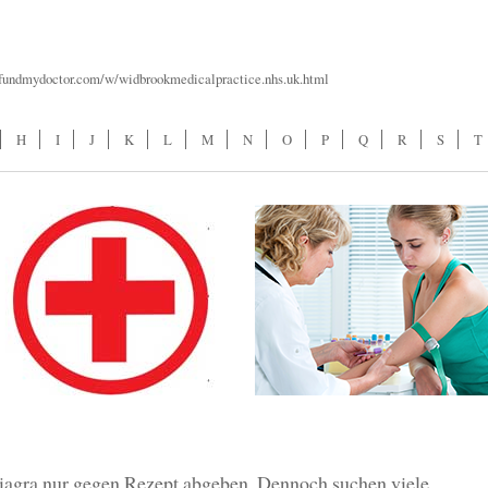
//fundmydoctor.com/w/widbrookmedicalpractice.nhs.uk.html
H
I
J
K
L
M
N
O
P
Q
R
S
T
iagra nur gegen Rezept abgeben. Dennoch suchen viele