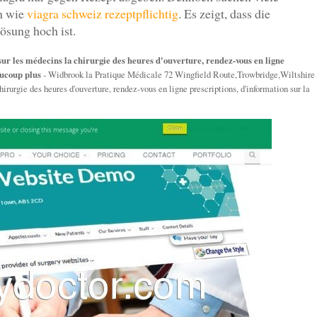
en wie
viagra schweiz rezeptpflichtig
. Es zeigt, dass die
ösung hoch ist.
ur les médecins la chirurgie des heures d'ouverture, rendez-vous en ligne
aucoup plus
- Widbrook la Pratique Médicale 72 Wingfield Route,Trowbridge,Wiltshire
rurgie des heures d'ouverture, rendez-vous en ligne prescriptions, d'information sur la