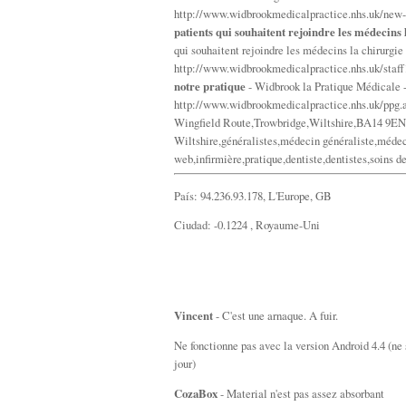
http://www.widbrookmedicalpractice.nhs.uk/new-
patients qui souhaitent rejoindre les médecins 
qui souhaitent rejoindre les médecins la chirurgie
http://www.widbrookmedicalpractice.nhs.uk/staf
notre pratique
- Widbrook la Pratique Médicale - 
http://www.widbrookmedicalpractice.nhs.uk/ppg.
Wingfield Route,Trowbridge,Wiltshire,BA14 9EN,
Wiltshire,généralistes,médecin généraliste,médec
web,infirmière,pratique,dentiste,dentistes,soins d
País: 94.236.93.178, L'Europe, GB
Ciudad: -0.1224 , Royaume-Uni
Vincent
- C'est une arnaque. A fuir.
Ne fonctionne pas avec la version Android 4.4 (ne 
jour)
CozaBox
- Material n'est pas assez absorbant