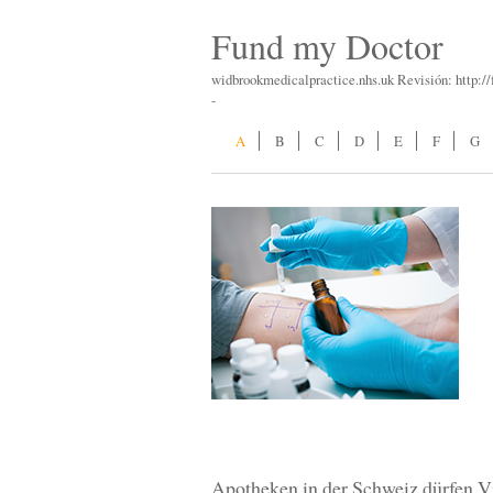
Fund my Doctor
widbrookmedicalpractice.nhs.uk Revisión: http:
-
A
B
C
D
E
F
G
Apotheken in der Schweiz dürfen V