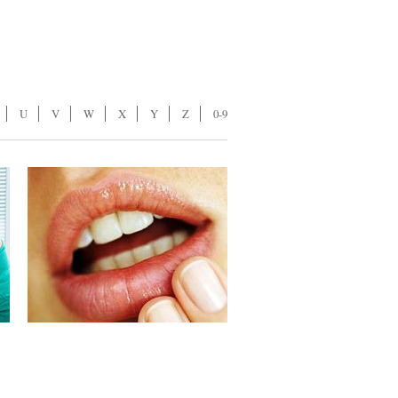
U
V
W
X
Y
Z
0-9