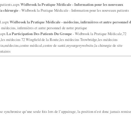
patients.aspx
Widbrook la Pratique Médicale - Information pour les nouveaux
la chirurgie
- Widbrook la Pratique Médicale - Information pour les nouveaux patients
f1.aspx
Widbrook la Pratique Médicale - médecins, infirmières et autre personnel 
médecins, infirmières et autre personnel de notre pratique
aspx
La Participation Des Patients Du Groupe
- Widbrook la Pratique Médicale,72
les médecins 72 Wingfield de la Route,les médecins Trowbridge,les médecins
in,médecins,centre médical,centre de santé,mysurgerywebsite,la chirurgie de site
entaires
se synchronise qu’une seule fois lors de l’appairage, la position n’est donc jamais remise