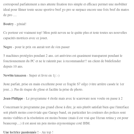
correspond parfaitement a mes attente fixation tres simple et efficace permet une mobiliter
ideal pour filmer toute secne sportive bref go pro se surpace encore une foix bref du matos
de pro ....
Boutry
- génial!
Ce porteur est vraiment top! Mon petit neveu ne le quitte plus et teste toutes ses nouvelles
capacités motrices avec ce jouet.
Negre
- pour le prix on aurait tort de s'en passer
5 machines protégées pendant 2 ans. cet antivirus est quasiment transparent pendant le
fonctionnement du PC et ne le ralentit pas: à recommander!! un client de bitdefender
depuis 10 ans.
NewbieAmazon
- Super et livre en 1j :-)
Juste parfait, prise en main excellente pour ce fragile S7 edge (vitre arrière cassée le 1er
jour...). Pas de risque de glisse et facilite la prise de photo.
Jean-Philippe
- Le programme 4 étoile mais avec le scareware non voulu on passe à 2
Concernant le programme pas grand chose à dire, je suis plutôt satisfait bien que l'interface
soit plutôt moins conviviale que Garage band, en particulier les couleurs des polices sont
moins visibles et la résolution est moins bonne (mais il est vrai que l'écran retina y est pour
beaucoup....) il est aussi un peu moins ergonomique coté IHM.
Une lectrice passionnée !
- Au top !