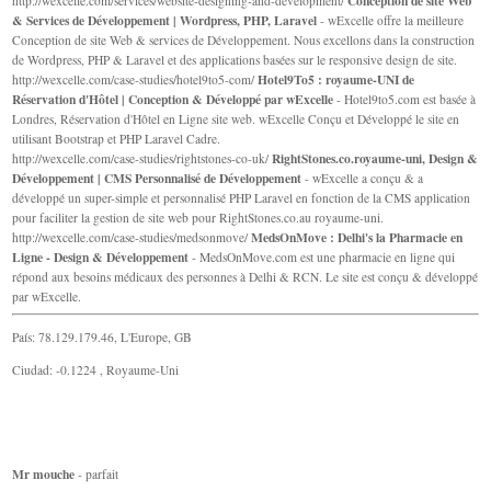
Conception de site Web
http://wexcelle.com/services/website-designing-and-development/
& Services de Développement | Wordpress, PHP, Laravel
- wExcelle offre la meilleure
Conception de site Web & services de Développement. Nous excellons dans la construction
de Wordpress, PHP & Laravel et des applications basées sur le responsive design de site.
Hotel9To5 : royaume-UNI de
http://wexcelle.com/case-studies/hotel9to5-com/
Réservation d'Hôtel | Conception & Développé par wExcelle
- Hotel9to5.com est basée à
Londres, Réservation d'Hôtel en Ligne site web. wExcelle Conçu et Développé le site en
utilisant Bootstrap et PHP Laravel Cadre.
RightStones.co.royaume-uni, Design &
http://wexcelle.com/case-studies/rightstones-co-uk/
Développement | CMS Personnalisé de Développement
- wExcelle a conçu & a
développé un super-simple et personnalisé PHP Laravel en fonction de la CMS application
pour faciliter la gestion de site web pour RightStones.co.au royaume-uni.
MedsOnMove : Delhi's la Pharmacie en
http://wexcelle.com/case-studies/medsonmove/
Ligne - Design & Développement
- MedsOnMove.com est une pharmacie en ligne qui
répond aux besoins médicaux des personnes à Delhi & RCN. Le site est conçu & développé
par wExcelle.
País: 78.129.179.46, L'Europe, GB
Ciudad: -0.1224 , Royaume-Uni
Mr mouche
- parfait