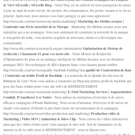
& Vie@wExcelle | wExcelle Blog
- Notre blog est un endroit où nous partageons les mises
à jour au sujet de notre travail, des projets, des connaissances, des postes vacants et la vie en
général. Après tout, nous aimons vous faire partager ce que nous apprenons!
Marketing des Médias sociaux |
http://wexcelle.com/services/social-media-marketing/
Construire une Forte notoriété de la Marque
- Marketing des Médias sociaux pour une
entreprise qui a ses avantages. Vous non seulement de construire la notoriété de la marque
et d'acquérir du trafic, vous pourrez acquérir de nouveaux clients et à développer une
communauté.
Optimisation de Moteur de
http://wexcelle.com/services/search-engine-optimization/
recherche | Classement #1 pour vos mots-clés
- Notre Moteur de Recherche
d'Optimisation du plan est un mélange intelligent de Médias Sociaux avec les dernières
pratiques SEO. Nos techniques de SEO chapeau blanc vous laissera jamais tomber.
La qualité de Construction de liens
http://wexcelle.com/services/quality-backlink-building/
| Construire un Solide Profil de Backlink
- La recherche de la Qualité des Services de
Bâtiment de Lien? Nous vous aidons à construire un Pingouin preuve profil de backlink qui
pose des bases solides pour votre site web's de RÉFÉRENCEMENT.
E-Mail Marketing Services | Augmentation
http://wexcelle.com/services/email-marketing/
Conduit, D'Améliorer Les Ventes
- Nous aidons les entreprises d'exécuter et de suivre
efficaces campagnes d'Email Marketing. Nous avons d'artisanat, d'envoyer et de suivre les
emails vous assurer d'obtenir le plus haut retour sur investissement de la campagne.
Production vidéo &
http://wexcelle.com/services/video-production-and-marketing/
Marketing | Vidéo SEO | Animation & Intro Clip
- Nous créons des vidéos interactives
ainsi que des vidéos d'intro pour votre marque & sites web. Soit de l'animation ou de
tutoriel ou de la vidéo pour le RÉFÉRENCEMENT - nous le faisons tous.