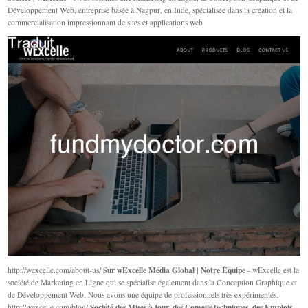
Développement Web, entreprise basée à Nagpur, en Inde, spécialisée dans la création et la
commercialisation impressionnant de sites et applications web
Sur wExcelle Média Global | Notre Équipe
http://wexcelle.com/about-us/
- wExcelle est la
société de Marketing en Ligne qui se spécialise également dans la Conception Graphique et
de Développement Web. Nous avons une équipe de professionnels très expérimentés.
Société des Mises à jour, des Conseils techniques, des Emplois
http://wexcelle.com/blog/