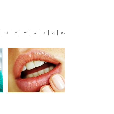
U
V
W
X
Y
Z
0-9