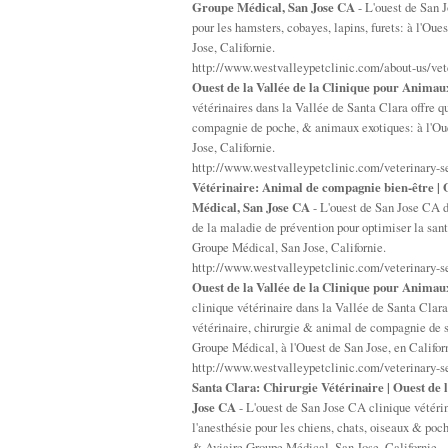
Groupe Médical, San Jose CA
- L'ouest de San 
pour les hamsters, cobayes, lapins, furets: à l'O
Jose, Californie.
http://www.westvalleypetclinic.com/about-us/vet
Ouest de la Vallée de la Clinique pour Anima
vétérinaires dans la Vallée de Santa Clara offre qu
compagnie de poche, & animaux exotiques: à l'Ou
Jose, Californie.
http://www.westvalleypetclinic.com/veterinary-s
Vétérinaire: Animal de compagnie bien-être |
Médical, San Jose CA
- L'ouest de San Jose CA de
de la maladie de prévention pour optimiser la sa
Groupe Médical, San Jose, Californie.
http://www.westvalleypetclinic.com/veterinary-s
Ouest de la Vallée de la Clinique pour Anima
clinique vétérinaire dans la Vallée de Santa Clar
vétérinaire, chirurgie & animal de compagnie de 
Groupe Médical, à l'Ouest de San Jose, en Califor
http://www.westvalleypetclinic.com/veterinary-se
Santa Clara: Chirurgie Vétérinaire | Ouest de
Jose CA
- L'ouest de San Jose CA clinique vétérin
l'anesthésie pour les chiens, chats, oiseaux & p
& Aviaire Groupe Médical, San Jose, Californie.