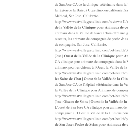
de San Jose CA de la clinique vétérinaire dans la 
la région de la Baie, à Cupertino, en californie,
Médical, San Jose, Californie.
http://www.westvalleypetclinic.com/reviews/
L'o
de la Vallée de la Clinique pour Animaux de 
animaux dans la Vallée de Santa Clara offre une 
oiseaux, les animaux de compagnie de poche & exot
de compagnie, San Jose, Californie.
http://www.westvalleypetclinic.com/pet-health/
Jose | Ouest de la Vallée de la Clinique pou
CA clinique pour animaux de compagnie dans la Va
animaux pour les chiens: à l'Ouest la Vallée de 
http://www.westvalleypetclinic.com/pet-health/c
les Soins de Chat | Ouest de la Vallée de la 
de San Jose CA de l'hôpital vétérinaire dans la Va
la Vallée de la Clinique pour Animaux de compag
http://www.westvalleypetclinic.com/pet-health/b
Jose: Oiseau de Soins | Ouest de la Vallée de
L'ouest de San Jose CA clinique pour animaux de 
compagnie: à l'Ouest la Vallée de la Clinique po
http://www.westvalleypetclinic.com/pet-health/p
de San Jose: Poche de Soins pour Animaux de 