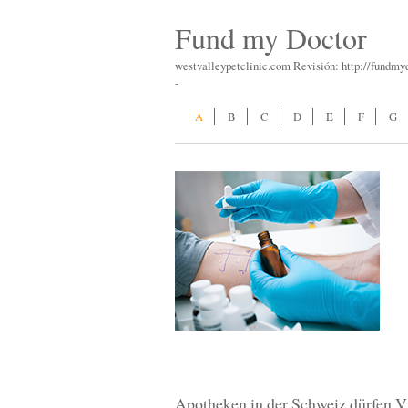
Fund my Doctor
westvalleypetclinic.com Revisión: http://fundm
-
A
B
C
D
E
F
G
Apotheken in der Schweiz dürfen V