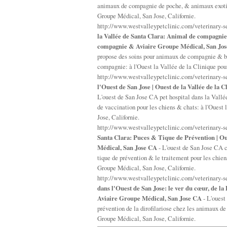
animaux de compagnie de poche, & animaux exotiq
Groupe Médical, San Jose, Californie.
http://www.westvalleypetclinic.com/veterinary-
la Vallée de Santa Clara: Animal de compagnie
compagnie & Aviaire Groupe Médical, San Jo
propose des soins pour animaux de compagnie & b
compagnie: à l'Ouest la Vallée de la Clinique po
http://www.westvalleypetclinic.com/veterinary-s
l'Ouest de San Jose | Ouest de la Vallée de l
L'ouest de San Jose CA pet hospital dans la Vallé
de vaccination pour les chiens & chats: à l'Oues
Jose, Californie.
http://www.westvalleypetclinic.com/veterinary-se
Santa Clara: Puces & Tique de Prévention | O
Médical, San Jose CA
- L'ouest de San Jose CA 
tique de prévention & le traitement pour les chie
Groupe Médical, San Jose, Californie.
http://www.westvalleypetclinic.com/veterinary-
dans l'Ouest de San Jose: le ver du cœur, de l
Aviaire Groupe Médical, San Jose CA
- L'ouest
prévention de la dirofilariose chez les animaux 
Groupe Médical, San Jose, Californie.