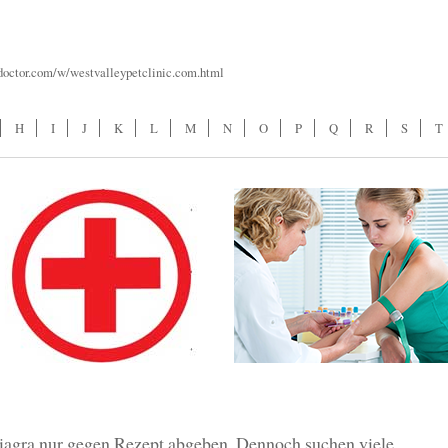
ydoctor.com/w/westvalleypetclinic.com.html
H
I
J
K
L
M
N
O
P
Q
R
S
T
iagra nur gegen Rezept abgeben. Dennoch suchen viele