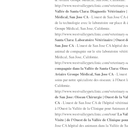
http://www.westvalleypetclinic.com/veterinary-s
Vallée de Santa Clara: Diagnostic Vétérinaire
Médical, San Jose CA
- L'ouest de San Jose CA d
de la technologie avec le laboratoire sur place 
Groupe Médical, San Jose, Californie.
http://www.westvalleypetclinic.com/veterinary-s
Santa Clara: Laboratoire Vétérinaire | Ouest 
San Jose CA
- L'ouest de San Jose CA hôpital des
animal de compagnie sur le site laboratoire vété
Médical, San Jose, Californie.
http://www.westvalleypetclinic.com/veterinary-
compagnie dans la Vallée de Santa Clara: Ois
Aviaire Groupe Médical, San Jose CA
- L'ouest
soins par notre spécialiste des oiseaux: à l'Oues
Californie.
http://www.westvalleypetclinic.com/veterinary-s
de San Jose: Oiseau Chirurgie | Ouest de la V
CA
- L'ouest de San Jose CA de l'hôpital vétérinai
à l'Ouest la Vallée de la Clinique pour Animaux 
http://www.westvalleypetclinic.com/tour/
La Val
Visite | de l'Ouest de la Vallée de Clinique 
Jose CA hôpital des animaux dans la Vallée de Sant