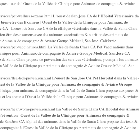
ues: tour de l'Ouest de la Vallée de Clinique pour Animaux de compagnie & Aviaire
services/pet-wellness-exams.html
L'ouest de San Jose CA de l'Hôpital Vétérinaire da
 bien-être des Examens | Ouest de la Vallée de la Clinique pour Animaux de
se CA
- L'ouest de San Jose CA de la clinique vétérinaire dans la Vallée de Santa Clara
ien-être des examens avec des animaux vaccinations & nutrition des animaux de
ur Animaux de compagnie & Aviaire Groupe Médical, San Jose, Californie.
ervices/pet-vaccinations.html
La Vallée de Santa Clara CA Pet Vaccinations dans
a Clinique pour Animaux de compagnie & Aviaire Groupe Médical, San Jose CA
-
e de Santa Clara propose de prévention des services vétérinaires, y compris les animaux
t la Vallée de la Clinique pour Animaux de compagnie & Aviaire Groupe Médical, San
rvices/flea-tick-prevention.html
L'ouest de San Jose CA Pet Hospital dans la Vallée
uest de la Vallée de la Clinique pour Animaux de compagnie & Aviaire Groupe
clinique pour animaux de compagnie dans la Vallée de Santa Clara propose aux puces &
ns et les chats: à l'Ouest la Vallée de la Clinique pour Animaux de compagnie & Aviaire
services/heartworm-prevention.html
La Vallée de Santa Clara CA Hôpital des Anima
a Prévention | Ouest de la Vallée de la Clinique pour Animaux de compagnie &
 de San Jose CA hôpital des animaux dans la Vallée de Santa Clara propose des tests &
de compagnie: à l'Ouest la Vallée de la Clinique pour Animaux de compagnie & Aviaire