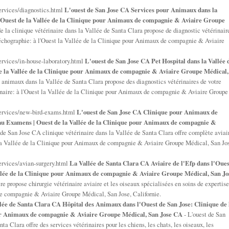
ervices/diagnostics.html
L'ouest de San Jose CA Services pour Animaux dans la
 | Ouest de la Vallée de la Clinique pour Animaux de compagnie & Aviaire Groupe
e la clinique vétérinaire dans la Vallée de Santa Clara propose de diagnostic vétérinair
& échographie: à l'Ouest la Vallée de la Clinique pour Animaux de compagnie & Aviaire
ervices/in-house-laboratory.html
L'ouest de San Jose CA Pet Hospital dans la Vallée 
de la Vallée de la Clinique pour Animaux de compagnie & Aviaire Groupe Médical,
 animaux dans la Vallée de Santa Clara propose des diagnostics vétérinaires de votre
rinaire: à l'Ouest la Vallée de la Clinique pour Animaux de compagnie & Aviaire Groupe
services/new-bird-exams.html
L'ouest de San Jose CA Clinique pour Animaux de
eau Examens | Ouest de la Vallée de la Clinique pour Animaux de compagnie &
 de San Jose CA clinique vétérinaire dans la Vallée de Santa Clara offre complète aviai
t la Vallée de la Clinique pour Animaux de compagnie & Aviaire Groupe Médical, San Jo
ervices/avian-surgery.html
La Vallée de Santa Clara CA Aviaire de l'Efp dans l'Oues
allée de la Clinique pour Animaux de compagnie & Aviaire Groupe Médical, San Jo
re propose chirurgie vétérinaire aviaire et les oiseaux spécialisées en soins de expertise
de compagnie & Aviaire Groupe Médical, San Jose, Californie.
lée de Santa Clara CA Hôpital des Animaux dans l'Ouest de San Jose: Clinique de 
pour Animaux de compagnie & Aviaire Groupe Médical, San Jose CA
- L'ouest de San
a Clara offre des services vétérinaires pour les chiens, les chats, les oiseaux, les