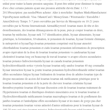
utilisé pour traiter la haute pression sanguine. Il peut être utilisé pour diminuer le risque
d'avc chez certains patients ayant une pression artérielle élevée.Date: 1 / 3 /
2013Prescription: pas neededWere acheter: Aller à storeSeller: Stephen MinksManufacturer:
ViproPayment méthode: Visa / MasterCard / MoneyGram / Wiretransfer / Eurodebit /
AmexDelivery Temps: 5-7 jours ouvrables par Service de Messagerie ou 10-21 jours
ouvrables par la Norme Internationale AirmailKeyword: losartan maux de tête et des
étourdissements, des losartan démangeaisons de la peau, puis-je couper losartan en deux,
losartan bp médecine, hyzaar mrk 717 identification pilule, hyzaar alimentaire, hyzaar
générique, la formulation, l'évaluation, le potassium de losartan, hyzaar formule chimique,
le métoprolol et hyzaarTags:losartan potassium comprimé oral hyzaar atenolol
chlorthalidone losartan potassium et cialis losartan potassium informations de prescription
avapro équivalent de la dose de losartan losartan potassium vs candesartan hyzaar
cholestérol losartan long est beaucoup de travail losartan vs avapro efectos secundarios
losartan potasico hidroclorotiazida hyzaar en canada losartan potassium
hydrochlorothiazide notice vytorin hyzaar losartan mfg sandoz losartan 40 mg coumadin
hyzaar interaction hyzaar la goutte losartan potassium hydrochlorothiazide utilisé losartan
effets secondaires fatigue hyzaar l'utilisation de losartan dose de adultos losartan type de
drogue mecanismo de accion del losartan losartan mk médicament générique pour le
losartan losartan potassium et de la perte de cheveux losartan créatinine hyzaar
thrombocytopénie losartan ldl hyzaar discussion coût de losartan losartan traitement de
l'hypertension losartan et diurétiques douleurs musculaires avec le losartan losartan et
l'hydrochlorothiazide médicaments losartan macrophages losartan et de gonflement des
jambes losartan et l'amlodipine effets secondaires hyzaar et les maux de gorge pas cher
losartan potassium losartan versus aténolol d'autres utilisations pour le losartan hyzaar ds
100 25 para qué sirve losartan potasico-hidroclorotiazida hyzaar soleil losartan le