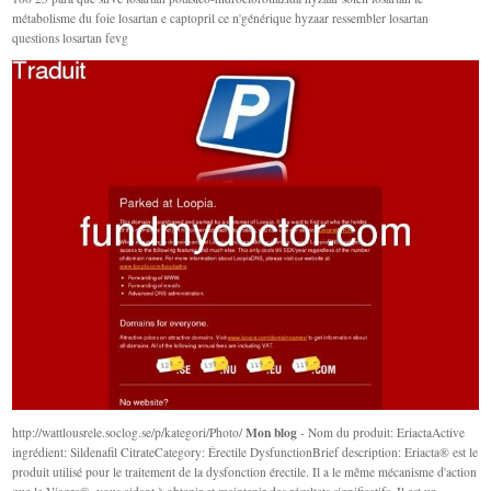
métabolisme du foie losartan e captopril ce n'générique hyzaar ressembler losartan
questions losartan fevg
Mon blog
http://wattlousrele.soclog.se/p/kategori/Photo/
- Nom du produit: EriactaActive
ingrédient: Sildenafil CitrateCategory: Érectile DysfunctionBrief description: Eriacta® est le
produit utilisé pour le traitement de la dysfonction érectile. Il a le même mécanisme d'action