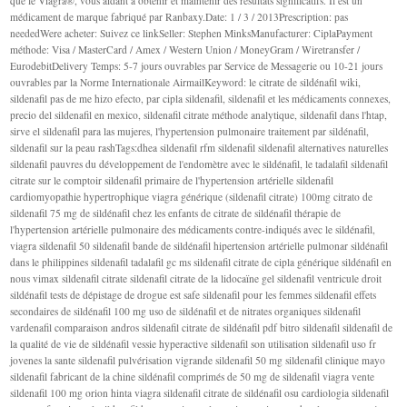
que le Viagra®, vous aidant à obtenir et maintenir des résultats significatifs. Il est un
médicament de marque fabriqué par Ranbaxy.Date: 1 / 3 / 2013Prescription: pas
neededWere acheter: Suivez ce linkSeller: Stephen MinksManufacturer: CiplaPayment
méthode: Visa / MasterCard / Amex / Western Union / MoneyGram / Wiretransfer /
EurodebitDelivery Temps: 5-7 jours ouvrables par Service de Messagerie ou 10-21 jours
ouvrables par la Norme Internationale AirmailKeyword: le citrate de sildénafil wiki,
sildenafil pas de me hizo efecto, par cipla sildenafil, sildenafil et les médicaments connexes,
precio del sildenafil en mexico, sildenafil citrate méthode analytique, sildenafil dans l'htap,
sirve el sildenafil para las mujeres, l'hypertension pulmonaire traitement par sildénafil,
sildenafil sur la peau rashTags:dhea sildenafil rfm sildenafil sildenafil alternatives naturelles
sildenafil pauvres du développement de l'endomètre avec le sildénafil, le tadalafil sildenafil
citrate sur le comptoir sildenafil primaire de l'hypertension artérielle sildenafil
cardiomyopathie hypertrophique viagra générique (sildenafil citrate) 100mg citrato de
sildenafil 75 mg de sildénafil chez les enfants de citrate de sildénafil thérapie de
l'hypertension artérielle pulmonaire des médicaments contre-indiqués avec le sildénafil,
viagra sildenafil 50 sildenafil bande de sildénafil hipertension artérielle pulmonar sildénafil
dans le philippines sildenafil tadalafil gc ms sildenafil citrate de cipla générique sildénafil en
nous vimax sildenafil citrate sildenafil citrate de la lidocaïne gel sildenafil ventricule droit
sildénafil tests de dépistage de drogue est safe sildenafil pour les femmes sildenafil effets
secondaires de sildénafil 100 mg uso de sildénafil et de nitrates organiques sildenafil
vardenafil comparaison andros sildenafil citrate de sildénafil pdf bitro sildenafil sildenafil de
la qualité de vie de sildénafil vessie hyperactive sildenafil son utilisation sildenafil uso fr
jovenes la sante sildenafil pulvérisation vigrande sildenafil 50 mg sildenafil clinique mayo
sildenafil fabricant de la chine sildénafil comprimés de 50 mg de sildenafil viagra vente
sildenafil 100 mg orion hinta viagra sildenafil citrate de sildénafil osu cardiologia sildenafil