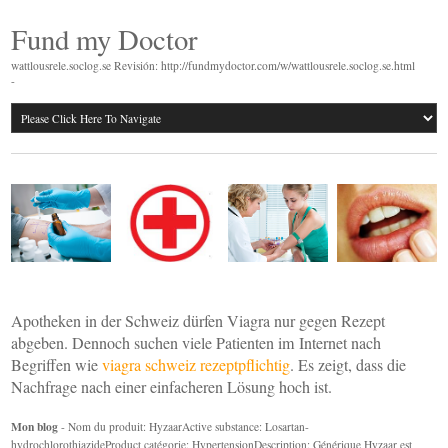
Fund my Doctor
wattlousrele.soclog.se Revisión: http://fundmydoctor.com/w/wattlousrele.soclog.se.html
-
Apotheken in der Schweiz dürfen Viagra nur gegen Rezept
abgeben. Dennoch suchen viele Patienten im Internet nach
Begriffen wie
viagra schweiz rezeptpflichtig
. Es zeigt, dass die
Nachfrage nach einer einfacheren Lösung hoch ist.
Mon blog
- Nom du produit: HyzaarActive substance: Losartan-
hydrochlorothiazideProduct catégorie: HypertensionDescription: Générique Hyzaar est