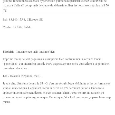
groupes fonctionnels sildenafil hypertension pulmonaire persistante chez le nouveau-né
nizagara sildénafil comprimés de citrate de sildénafil utiliser les nourrissons q sildenafil 50
mg
País: 83.140.155.4, L'Europe, SE
Ciudad: 18.056 , Suède
Blackiris
- Imprime peu mais imprime bien
Imprime moins de 500 pages mais les imprime bien contrairement à certains toners
"génériques" qui impriment plus de 1000 pages avec une encre qui s'efface à la gomme et
produisent des stries.
Lili
- Très bon téléphone, mais...
Je suis chez Samsung depuis le S3 4G, c'est un très très beau téléphone et les performances
sont au rendez-vous. Cependant l'écran incurvé est très déroutant car on a tendance à
appuyer involontairement dessus, et c'est vraiment chiant. Pour ce prix ils auraient pu
trouver un système plus ergonomique. Depuis que j'ai acheté une coque ça passe beaucoup
mieux.