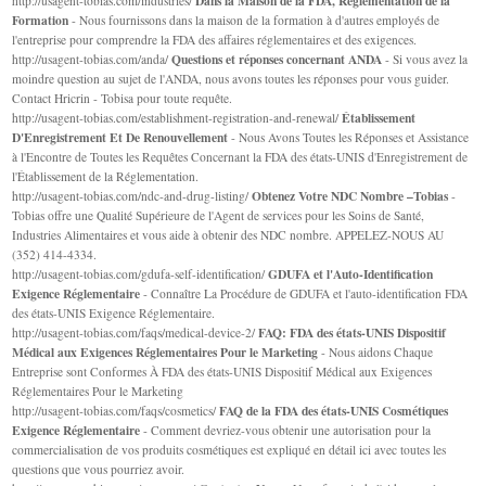
Dans la Maison de la FDA, Réglementation de la
http://usagent-tobias.com/industries/
Formation
- Nous fournissons dans la maison de la formation à d'autres employés de
l'entreprise pour comprendre la FDA des affaires réglementaires et des exigences.
Questions et réponses concernant ANDA
http://usagent-tobias.com/anda/
- Si vous avez la
moindre question au sujet de l'ANDA, nous avons toutes les réponses pour vous guider.
Contact Hricrin - Tobisa pour toute requête.
Établissement
http://usagent-tobias.com/establishment-registration-and-renewal/
D'Enregistrement Et De Renouvellement
- Nous Avons Toutes les Réponses et Assistance
à l'Encontre de Toutes les Requêtes Concernant la FDA des états-UNIS d'Enregistrement de
l'Établissement de la Réglementation.
Obtenez Votre NDC Nombre –Tobias
http://usagent-tobias.com/ndc-and-drug-listing/
-
Tobias offre une Qualité Supérieure de l'Agent de services pour les Soins de Santé,
Industries Alimentaires et vous aide à obtenir des NDC nombre. APPELEZ-NOUS AU
(352) 414-4334.
GDUFA et l'Auto-Identification
http://usagent-tobias.com/gdufa-self-identification/
Exigence Réglementaire
- Connaître La Procédure de GDUFA et l'auto-identification FDA
des états-UNIS Exigence Réglementaire.
FAQ: FDA des états-UNIS Dispositif
http://usagent-tobias.com/faqs/medical-device-2/
Médical aux Exigences Réglementaires Pour le Marketing
- Nous aidons Chaque
Entreprise sont Conformes À FDA des états-UNIS Dispositif Médical aux Exigences
Réglementaires Pour le Marketing
FAQ de la FDA des états-UNIS Cosmétiques
http://usagent-tobias.com/faqs/cosmetics/
Exigence Réglementaire
- Comment devriez-vous obtenir une autorisation pour la
commercialisation de vos produits cosmétiques est expliqué en détail ici avec toutes les
questions que vous pourriez avoir.