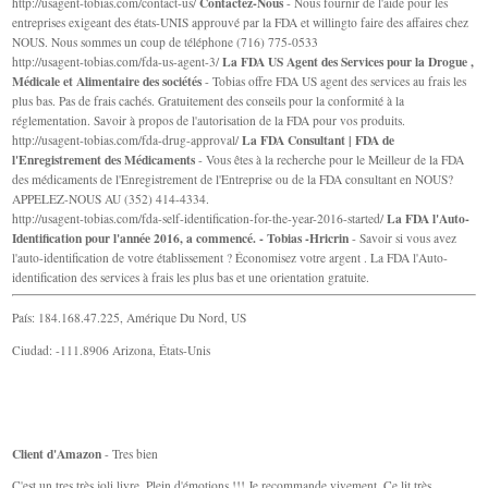
Contactez-Nous
http://usagent-tobias.com/contact-us/
- Nous fournir de l'aide pour les
entreprises exigeant des états-UNIS approuvé par la FDA et willingto faire des affaires chez
NOUS. Nous sommes un coup de téléphone (716) 775-0533
La FDA US Agent des Services pour la Drogue ,
http://usagent-tobias.com/fda-us-agent-3/
Médicale et Alimentaire des sociétés
- Tobias offre FDA US agent des services au frais les
plus bas. Pas de frais cachés. Gratuitement des conseils pour la conformité à la
réglementation. Savoir à propos de l'autorisation de la FDA pour vos produits.
La FDA Consultant | FDA de
http://usagent-tobias.com/fda-drug-approval/
l'Enregistrement des Médicaments
- Vous êtes à la recherche pour le Meilleur de la FDA
des médicaments de l'Enregistrement de l'Entreprise ou de la FDA consultant en NOUS?
APPELEZ-NOUS AU (352) 414-4334.
La FDA l'Auto-
http://usagent-tobias.com/fda-self-identification-for-the-year-2016-started/
Identification pour l'année 2016, a commencé. - Tobias -Hricrin
- Savoir si vous avez
l'auto-identification de votre établissement ? Économisez votre argent . La FDA l'Auto-
identification des services à frais les plus bas et une orientation gratuite.
País: 184.168.47.225, Amérique Du Nord, US
Ciudad: -111.8906 Arizona, États-Unis
Client d'Amazon
- Tres bien
C'est un tres très joli livre. Plein d'émotions !!! Je recommande vivement. Ce lit très