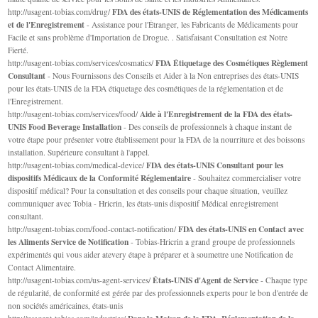
FDA des états-UNIS de Réglementation des Médicaments
http://usagent-tobias.com/drug/
et de l'Enregistrement
- Assistance pour l'Étranger, les Fabricants de Médicaments pour
Facile et sans problème d'Importation de Drogue. . Satisfaisant Consultation est Notre
Fierté.
FDA Étiquetage des Cosmétiques Règlement
http://usagent-tobias.com/services/cosmatics/
Consultant
- Nous Fournissons des Conseils et Aider à la Non entreprises des états-UNIS
pour les états-UNIS de la FDA étiquetage des cosmétiques de la réglementation et de
l'Enregistrement.
Aide à l'Enregistrement de la FDA des états-
http://usagent-tobias.com/services/food/
UNIS Food Beverage Installation
- Des conseils de professionnels à chaque instant de
votre étape pour présenter votre établissement pour la FDA de la nourriture et des boissons
installation. Supérieure consultant à l'appel.
FDA des états-UNIS Consultant pour les
http://usagent-tobias.com/medical-device/
dispositifs Médicaux de la Conformité Réglementaire
- Souhaitez commercialiser votre
dispositif médical? Pour la consultation et des conseils pour chaque situation, veuillez
communiquer avec Tobia - Hricrin, les états-unis dispositif Médical enregistrement
consultant.
FDA des états-UNIS en Contact avec
http://usagent-tobias.com/food-contact-notification/
les Aliments Service de Notification
- Tobias-Hricrin a grand groupe de professionnels
expérimentés qui vous aider atevery étape à préparer et à soumettre une Notification de
Contact Alimentaire.
États-UNIS d'Agent de Service
http://usagent-tobias.com/us-agent-services/
- Chaque type
de régularité, de conformité est gérée par des professionnels experts pour le bon d'entrée de
non sociétés américaines, états-unis