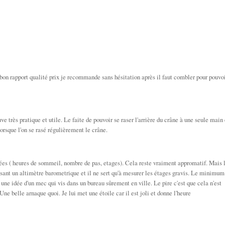
on rapport qualité prix je recommande sans hésitation après il faut combler pour pouvo
ve très pratique et utile. Le faite de pouvoir se raser l'arrière du crâne à une seule main 
orsque l'on se rasé régulièrement le crâne.
nées ( heures de sommeil, nombre de pas, etages). Cela reste vraiment appromatif. Mais 
 disant un altimètre barometrique et il ne sert qu'à mesurer les étages gravis. Le minimum
 une idée d'un mec qui vis dans un bureau sûrement en ville. Le pire c'est que cela n'est
ne belle arnaque quoi. Je lui met une étoile car il est joli et donne l'heure