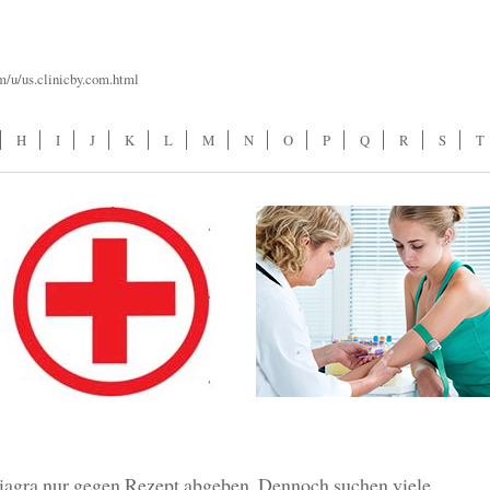
m/u/us.clinicby.com.html
H
I
J
K
L
M
N
O
P
Q
R
S
T
iagra nur gegen Rezept abgeben. Dennoch suchen viele