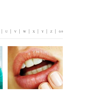
U
V
W
X
Y
Z
0-9