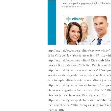
http://us.clinicby.com/usa-clinic/xnxyxcx-clinic/
de la Ville de New York (etats-unis) - 97 liste véri
http://us.clinicby.com/usa-clinic/
États-unis à l
vous en états-unis avec ClinicBy - Dernière vérifi
http://us.clinicby.com/acupuncture-usa/
L'Acupunc
aux etats-unis. Regardez notre liste complète de 
de votre Spécialiste des etats-unis. Mise à jour su
http://us.clinicby.com/chiropractor-usa/
Chiroprat
etats-unis. Regardez notre liste complète de 7804
plus proche des états-unis. Mise à jour sur 2016
http://us.clinicby.com/podiatrist-usa/
Podiatre da
liste complète de 78046 Cliniques qui peuvent rend
jour sur 2016