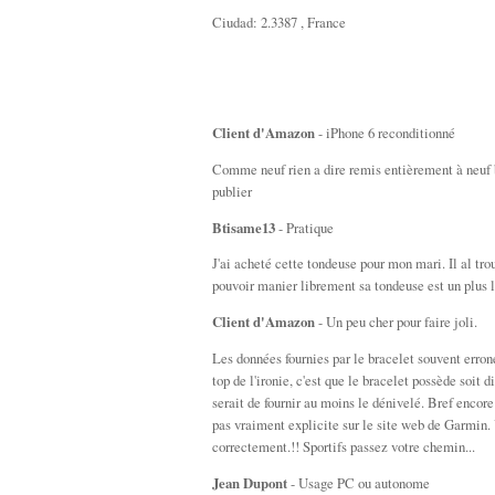
Ciudad: 2.3387 , France
Client d'Amazon
- iPhone 6 reconditionné
Comme neuf rien a dire remis entièrement à neuf b
publier
Btisame13
- Pratique
J'ai acheté cette tondeuse pour mon mari. Il al trou
pouvoir manier librement sa tondeuse est un plus l
Client d'Amazon
- Un peu cher pour faire joli.
Les données fournies par le bracelet souvent erro
top de l'ironie, c'est que le bracelet possède soit
serait de fournir au moins le dénivelé. Bref encore
pas vraiment explicite sur le site web de Garmin. U
correctement.!! Sportifs passez votre chemin...
Jean Dupont
- Usage PC ou autonome