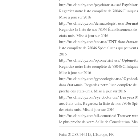
http://us.clinicby.com/psychiatrist-usa/
Psychiatr
Regardez notre liste complète de 78046 Cliniques q
Mise à jour sur 2016
http://us.clinicby.com/dermatologist-usa/
Dermato
Regardez la liste de nos 78046 Établissements de S
etats-unis. Mise à jour sur 2016
http://us.clinicby.com/ent-usa/
ENT dans états-un
liste complète de 78046 Spécialistes qui peuvent r
2016
http://us.clinicby.com/optometrist-usa/
Optométri
Regardez notre liste complète de 78046 Cliniques q
Mise à jour sur 2016
http://us.clinicby.com/gynecologist-usa/
Gynécolo
dans états-unis. Regardez notre liste complète de 
proche des états-unis. Mise à jour sur 2016
http://us.clinicby.com/eye-doctor-usa/
Les yeux M
aux états-unis. Regardez la liste de nos 78046 Spé
des etats-unis. Mise à jour sur 2016
http://us.clinicby.com/all-countries/
Trouver votr
le plus proche de votre Salle de Consultation. Mis
País: 212.83.144.115, L'Europe, FR