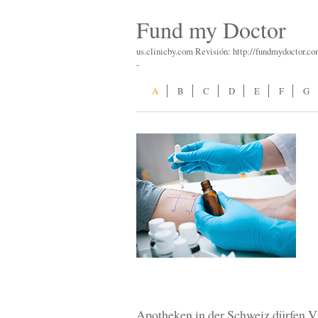
Fund my Doctor
us.clinicby.com Revisión: http://fundmydoctor.co
-
A
B
C
D
E
F
G
Apotheken in der Schweiz dürfen V