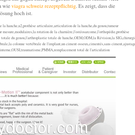
en wie
viagra schweiz rezeptpflichtig
. Es zeigt, dass die
ösung hoch ist.
e la hanche,u2,prothèse articulaire,articulation de la hanche,du genou,tumeur
r mesure,modulaires,la rotation de la charnière,l'ostéosarcome,l'orthopédie,prothèse
e totale du genou,l'arthroplastie totale de hanche,OEM,ODM,la Révision,la SIG,chirurgi
brale,la colonne vertébrale de l'implant,un ciment osseux,cimentés,sans ciment,ajustag
on interne,OUSI,traumatisme,PMMA,remplacement total de l'articulation