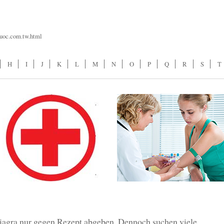
/uoc.com.tw.html
H
I
J
K
L
M
N
O
P
Q
R
S
T
iagra nur gegen Rezept abgeben. Dennoch suchen viele