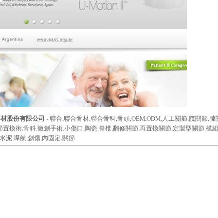
器材股份有限公司
- 聯合,聯合骨材,聯合骨科,骨頭,OEM,ODM,人工關節,髖關節,膝
節置換術,骨科,微創手術,小傷口,陶瓷,脊椎,翻修關節,再置換關節,定製型關節,模
骨水泥,導航,創傷,內固定,關節