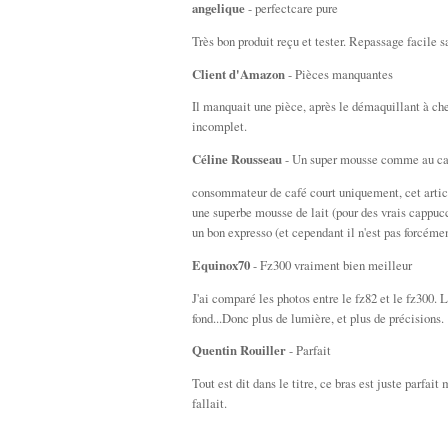
angelique
- perfectcare pure
Très bon produit reçu et tester. Repassage facile
Client d'Amazon
- Pièces manquantes
Il manquait une pièce, après le démaquillant à che
incomplet.
Céline Rousseau
- Un super mousse comme au ca
consommateur de café court uniquement, cet article
une superbe mousse de lait (pour des vrais cappucci
un bon expresso (et cependant il n'est pas forcéme
Equinox70
- Fz300 vraiment bien meilleur
J'ai comparé les photos entre le fz82 et le fz300.
fond...Donc plus de lumière, et plus de précisions.
Quentin Rouiller
- Parfait
Tout est dit dans le titre, ce bras est juste parfa
fallait.