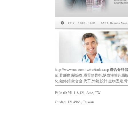
http://www.uoc.com.tw/tw/index.asp
聯合骨科
節,骨腫瘤,關節炎,股骨頸骨折,缺血性壞死,關
化,鈷鉻鉬,鈦合金,代工,外銷,設計,生物固定,
País: 60.251.118.121, Asie, TW
Ciudad: 121.4966 , Taiwan