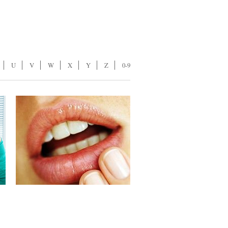
U
V
W
X
Y
Z
0-9