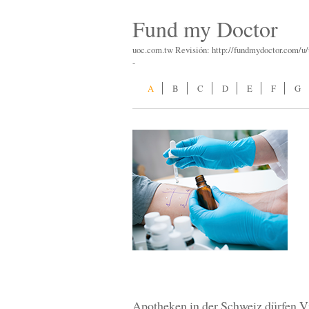
Fund my Doctor
uoc.com.tw Revisión: http://fundmydoctor.com/u
-
A
B
C
D
E
F
G
Apotheken in der Schweiz dürfen V