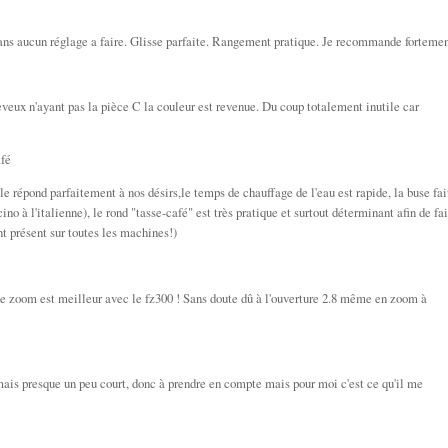
 sans aucun réglage a faire. Glisse parfaite. Rangement pratique. Je recommande fortemen
veux n'ayant pas la pièce C la couleur est revenue. Du coup totalement inutile car
fé
 répond parfaitement à nos désirs,le temps de chauffage de l'eau est rapide, la buse fai
no à l'italienne), le rond "tasse-café" est très pratique et surtout déterminant afin de fa
nt présent sur toutes les machines!)
 Le zoom est meilleur avec le fz300 ! Sans doute dû à l'ouverture 2.8 même en zoom à
it mais presque un peu court, donc à prendre en compte mais pour moi c'est ce qu'il me