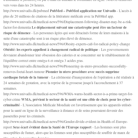
vers vous dans les 24 heures.
PubMed – PubMed application sur Univadis
http://www.univadis.dk/pubmed
- L'accès à
plus de 20 millions de citations de la littérature médicale avec la PubMed app.
http://www.univadis.dk/medical-news/596/Displacement-following-disaster-may-be-a-risk-
Le déplacement suivant une catastrophe peut être un facteur de
factor-for-dementia
risque de démence
- Les personnes âgées qui sont déracinés forme de leurs maisons à la
suite d'une catastrophe sont à un risque plus élevé de démence.
http://www.univadis.dk/medical-news/596/Obesity-experts-call-for-radical-policy-change
Obésité: les experts appellent à changement radical de politique
- Les gouvernements
devraient abandonner leur obsession des calories et se concentrer sur le rétablissement de
l'équilibre correct entre oméga 6 et oméga 3 acides gras.
http://www.univadis.dk/medical-news/596/Pioneering-in-utero-procedure-successfully-
Pionnier in utero procédure avec succès supprime
removes-foetal-heart-tumour
cardiaque fœtale de la tumeur
- La cérémonie d'inauguration de l'opération a été réalisée à
24 semaines de gestation, avec la reprise de la grossesse jusqu'à l'accouchement à 37
semaines.
http://www.univadis.dk/medical-news/596/WMA-warns-health-sector-is-a-prime-target-for-
WMA, prévient le secteur de la santé est une cible de choix pour les cyber-
cyber-crime
criminalité
- L'Association Médicale Mondiale est l'avertissement que les appareils utilisés
pour la santé en ligne de la surveillance à distance et de soins pourraient devenir des
passerelles pour les criminels.
http://www.univadis.dk/medical-news/596/Gender-divide-evident-in-Health-of-Europe-
Sexe écart évident dans la Santé de l'Europe rapport
report
- Les hommes sont plus
susceptibles de fumer, alors que les femmes sont plus susceptibles de souffrir de maux de