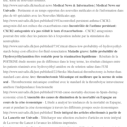
tête, selon de nouvelles données.
Medical News & Information | Medical News sur
http://www.univadis.dk/medical-news
Univadis
- Pertinente et en temps opportun des nouvelles médicales et de l'information dans
plus de 60 spécialités avec les Nouvelles Médicales app.
http://www.univadis.dk/just-published/19/Uncontrolled-persistent-asthma-CXCR2-
Incontrôlée de l'asthme persistant:
antagonist-did-not-reduce-the-exacerbations-rates
CXCR2 antagoniste n'a pas réduit le taux d'exacerbations
- CXCR2 antagonistes
pourrait être utile chez les patients liés à l'exposition induite par la stimulation des
neutrophiles
http://www.univadis.dk/just-published/73/Critical-illness-low-probability-of-hydroxyethyl-
Maladie grave: faible probabilité de
starch-being-cost-effective-for-fluid-resuscitation
l'hydroxyéthylamidon être rentable pour la réanimation liquidienne
- Résultats de la
POITRINE étude montre pas de différence dans le long terme, les résultats cliniques entre
les patients réanimés avec hydroxyéthyl amidon ou de solution saline dans l'USI
http://www.univadis.dk/just-published/22/Stroke-Mechanical-thrombectomy-is-better-than-
Avc: thrombectomie Mécanique est meilleure que la norme de soins
standard-care-alone
seul
- Thrombectomie mécanique combiné avec le standard de la thrombolyse intraveineuse
améliore l'indépendance fonctionnelle
http://www.univadis.dk/just-published/19/All-cause-mortality-decrease-in-Spain-during-
L'ensemble des causes de diminution de la mortalité en Espagne au
economic-crisis
cours de la crise économique
- L'étude a analysé les tendances de la mortalité en Espagne,
avant et pendant la crise économique à travers les différents groupes socio-économiques
Texte intégral des articles sélectionnés à partir de
http://www.univadis.dk/just-published
La Lancette sur Univadis
- Télécharger une sélection exclusive d'articles en texte intégral
de La revue the Lancet à l'avance les éditions imprimées.