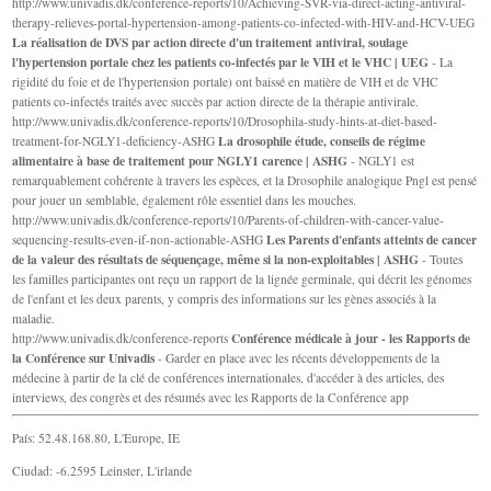
http://www.univadis.dk/conference-reports/10/Achieving-SVR-via-direct-acting-antiviral-
therapy-relieves-portal-hypertension-among-patients-co-infected-with-HIV-and-HCV-UEG
La réalisation de DVS par action directe d'un traitement antiviral, soulage
l'hypertension portale chez les patients co-infectés par le VIH et le VHC | UEG
- La
rigidité du foie et de l'hypertension portale) ont baissé en matière de VIH et de VHC
patients co-infectés traités avec succès par action directe de la thérapie antivirale.
http://www.univadis.dk/conference-reports/10/Drosophila-study-hints-at-diet-based-
La drosophile étude, conseils de régime
treatment-for-NGLY1-deficiency-ASHG
alimentaire à base de traitement pour NGLY1 carence | ASHG
- NGLY1 est
remarquablement cohérente à travers les espèces, et la Drosophile analogique Pngl est pensé
pour jouer un semblable, également rôle essentiel dans les mouches.
http://www.univadis.dk/conference-reports/10/Parents-of-children-with-cancer-value-
Les Parents d'enfants atteints de cancer
sequencing-results-even-if-non-actionable-ASHG
de la valeur des résultats de séquençage, même si la non-exploitables | ASHG
- Toutes
les familles participantes ont reçu un rapport de la lignée germinale, qui décrit les génomes
de l'enfant et les deux parents, y compris des informations sur les gènes associés à la
maladie.
Conférence médicale à jour ‐ les Rapports de
http://www.univadis.dk/conference-reports
la Conférence sur Univadis
- Garder en place avec les récents développements de la
médecine à partir de la clé de conférences internationales, d'accéder à des articles, des
interviews, des congrès et des résumés avec les Rapports de la Conférence app
País: 52.48.168.80, L'Europe, IE
Ciudad: -6.2595 Leinster, L'irlande