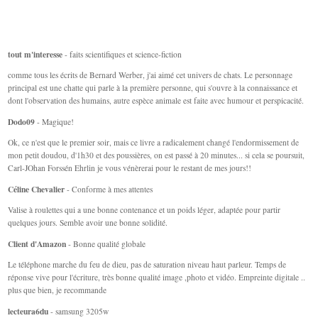
tout m'interesse
- faits scientifiques et science-fiction
comme tous les écrits de Bernard Werber, j'ai aimé cet univers de chats. Le personnage
principal est une chatte qui parle à la première personne, qui s'ouvre à la connaissance et
dont l'observation des humains, autre espèce animale est faite avec humour et perspicacité.
Dodo09
- Magique!
Ok, ce n'est que le premier soir, mais ce livre a radicalement changé l'endormissement de
mon petit doudou, d'1h30 et des poussières, on est passé à 20 minutes... si cela se poursuit,
Carl-JOhan Forssén Ehrlin je vous vénèrerai pour le restant de mes jours!!
Céline Chevalier
- Conforme à mes attentes
Valise à roulettes qui a une bonne contenance et un poids léger, adaptée pour partir
quelques jours. Semble avoir une bonne solidité.
Client d'Amazon
- Bonne qualité globale
Le téléphone marche du feu de dieu, pas de saturation niveau haut parleur. Temps de
réponse vive pour l'écriture, très bonne qualité image ,photo et vidéo. Empreinte digitale ..
plus que bien, je recommande
lecteura6du
- samsung 3205w