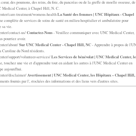
n cœur, des poumons, des reins, du foie, du pancréas ou de la greffe de moelle osseuse, de
C Medical Center, à Chapel Hill, N. C.
enter/care-treatment/womens-health
La Santé des femmes | UNC Hôpitaux - Chapel
complète de services de soins de santé en milieu hospitalier et ambulatoire pour
 sa vie.
enter/contact-us/
Contactez-Nous
- Veuillez communiquer avec UNC Medical Center,
s pourriez avoir.
enter/about/
Sur UNC Medical Center - Chapel Hill, NC
- Apprendre à propos de l'
a Caroline du Nord résidents.
nter/support/volunteer-services/
Les Services de bénévolat | UNC Medical Center, le
ce, touchez une vie et d'apprendre tout en aidant les autres à l'UNC Medical Center en
pe aujourd'hui.
enter/disclaimer/
Avertissement | UNC Medical Center, les Hôpitaux – Chapel Hill,
nts fournis par l', stockées des informations et des liens vers d'autres sites.