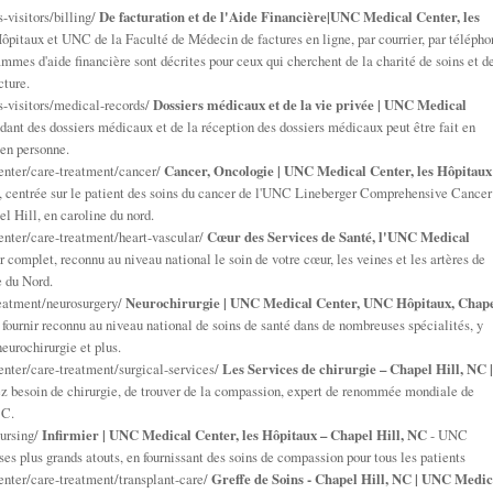
visitors/billing/
De facturation et de l'Aide Financière|UNC Medical Center, les
pitaux et UNC de la Faculté de Médecin de factures en ligne, par courrier, par télépho
ammes d'aide financière sont décrites pour ceux qui cherchent de la charité de soins et d
cture.
-visitors/medical-records/
Dossiers médicaux et de la vie privée | UNC Medical
nt des dossiers médicaux et de la réception des dossiers médicaux peut être fait en
u en personne.
enter/care-treatment/cancer/
Cancer, Oncologie | UNC Medical Center, les Hôpitaux
le, centrée sur le patient des soins du cancer de l'UNC Lineberger Comprehensive Cancer
l Hill, en caroline du nord.
nter/care-treatment/heart-vascular/
Cœur des Services de Santé, l'UNC Medical
r complet, reconnu au niveau national le soin de votre cœur, les veines et les artères de
 du Nord.
eatment/neurosurgery/
Neurochirurgie | UNC Medical Center, UNC Hôpitaux, Chap
urnir reconnu au niveau national de soins de santé dans de nombreuses spécialités, y
neurochirurgie et plus.
nter/care-treatment/surgical-services/
Les Services de chirurgie – Chapel Hill, NC |
ez besoin de chirurgie, de trouver de la compassion, expert de renommée mondiale de
 C.
ursing/
Infirmier | UNC Medical Center, les Hôpitaux – Chapel Hill, NC
- UNC
ses plus grands atouts, en fournissant des soins de compassion pour tous les patients
nter/care-treatment/transplant-care/
Greffe de Soins - Chapel Hill, NC | UNC Medic