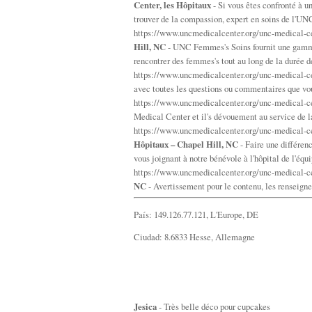
Center, les Hôpitaux
- Si vous êtes confronté à u
trouver de la compassion, expert en soins de l'UN
https://www.uncmedicalcenter.org/unc-medical-c
Hill, NC
- UNC Femmes's Soins fournit une gamme 
rencontrer des femmes's tout au long de la durée de
https://www.uncmedicalcenter.org/unc-medical-c
avec toutes les questions ou commentaires que vou
https://www.uncmedicalcenter.org/unc-medical-c
Medical Center et il's dévouement au service de l
https://www.uncmedicalcenter.org/unc-medical-ce
Hôpitaux – Chapel Hill, NC
- Faire une différen
vous joignant à notre bénévole à l'hôpital de l'équi
https://www.uncmedicalcenter.org/unc-medical-c
NC
- Avertissement pour le contenu, les renseigneme
País: 149.126.77.121, L'Europe, DE
Ciudad: 8.6833 Hesse, Allemagne
Jesica
- Très belle déco pour cupcakes