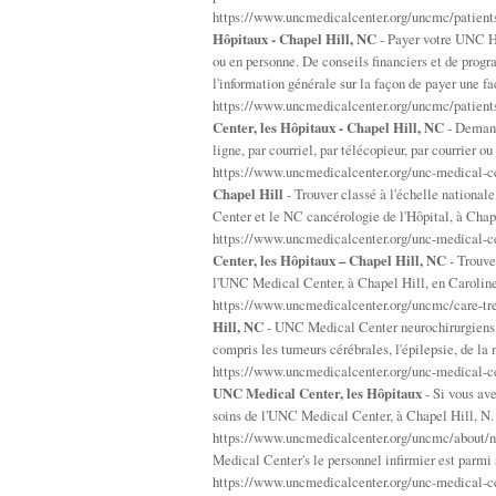
https://www.uncmedicalcenter.org/uncmc/patients-
Hôpitaux - Chapel Hill, NC
- Payer votre UNC Hô
ou en personne. De conseils financiers et de progr
l'information générale sur la façon de payer une fa
https://www.uncmedicalcenter.org/uncmc/patients
Center, les Hôpitaux - Chapel Hill, NC
- Demanda
ligne, par courriel, par télécopieur, par courrier o
https://www.uncmedicalcenter.org/unc-medical-c
Chapel Hill
- Trouver classé à l'échelle nationa
Center et le NC cancérologie de l'Hôpital, à Chape
https://www.uncmedicalcenter.org/unc-medical-ce
Center, les Hôpitaux – Chapel Hill, NC
- Trouve
l'UNC Medical Center, à Chapel Hill, en Caroline
https://www.uncmedicalcenter.org/uncmc/care-tr
Hill, NC
- UNC Medical Center neurochirurgiens fo
compris les tumeurs cérébrales, l'épilepsie, de la 
https://www.uncmedicalcenter.org/unc-medical-ce
UNC Medical Center, les Hôpitaux
- Si vous av
soins de l'UNC Medical Center, à Chapel Hill, N.
https://www.uncmedicalcenter.org/uncmc/about/n
Medical Center's le personnel infirmier est parmi 
https://www.uncmedicalcenter.org/unc-medical-ce