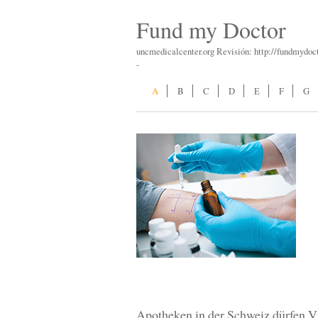
Fund my Doctor
uncmedicalcenter.org Revisión: http://fundmydoc
-
A
B
C
D
E
F
G
Apotheken in der Schweiz dürfen V