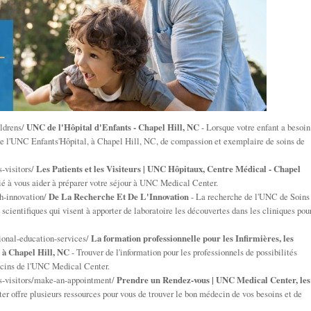
ldrens/
UNC de l'Hôpital d'Enfants - Chapel Hill, NC
- Lorsque votre enfant a besoin
 de l'UNC Enfants'Hôpital, à Chapel Hill, NC, de compassion et exemplaire de soins de
-visitors/
Les Patients et les Visiteurs | UNC Hôpitaux, Centre Médical - Chapel
ié à vous aider à préparer votre séjour à UNC Medical Center.
h-innovation/
De La Recherche Et De L'Innovation
- La recherche de l'UNC de Soins
cientifiques qui visent à apporter de laboratoire les découvertes dans les cliniques pou
ional-education-services/
La formation professionnelle pour les Infirmières, les
, à Chapel Hill, NC
- Trouver de l'information pour les professionnels de possibilités
decins de l'UNC Medical Center.
s-visitors/make-an-appointment/
Prendre un Rendez-vous | UNC Medical Center, les
 offre plusieurs ressources pour vous de trouver le bon médecin de vos besoins et de