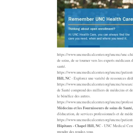
https://www.uncmedicalcenter.org/uncmc/unc-chi
de soins, de se tourner vers les experts médicaux
santé.
https://www.uncmedicalcenter.org/uncmc/patients
Hill, NC
- Explorez une variété de ressources déd
https://www.uncmedicalcenter.org/uncmc/researc
de Santé comprend des milliers de médecins et de s
le bénéfice des autres.
https://www.uncmedicalcenter.org/uncmc/profess
Médecins et les Fournisseurs de soins de Santé
d'éducation, de services professionnels et de mé
https://www.uncmedicalcenter.org/uncmc/patient
Hôpitaux - Chapel Hill, NC
- UNC Medical Center
prendre des rendez-vous