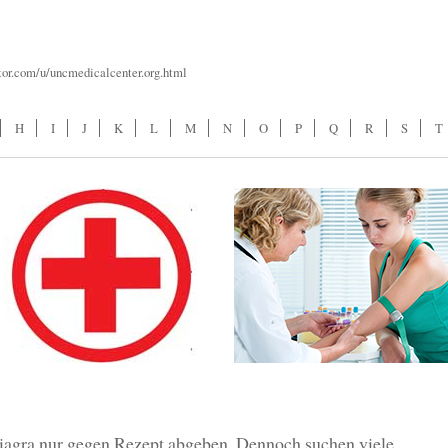
tor.com/u/uncmedicalcenter.org.html
H
I
J
K
L
M
N
O
P
Q
R
S
T
iagra nur gegen Rezept abgeben. Dennoch suchen viele