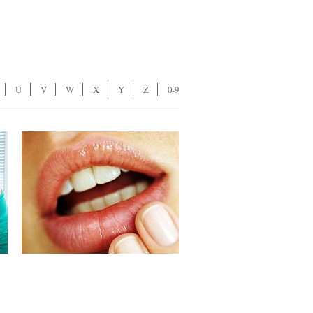
U
V
W
X
Y
Z
0-9