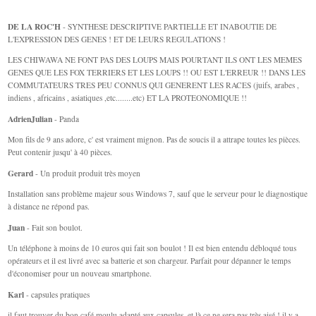
DE LA ROC'H
- SYNTHESE DESCRIPTIVE PARTIELLE ET INABOUTIE DE
L'EXPRESSION DES GENES ! ET DE LEURS REGULATIONS !
LES CHIWAWA NE FONT PAS DES LOUPS MAIS POURTANT ILS ONT LES MEMES
GENES QUE LES FOX TERRIERS ET LES LOUPS !! OU EST L'ERREUR !! DANS LES
COMMUTATEURS TRES PEU CONNUS QUI GENERENT LES RACES (juifs, arabes ,
indiens , africains , asiatiques ,etc........etc) ET LA PROTEONOMIQUE !!
AdrienJulian
- Panda
Mon fils de 9 ans adore, c' est vraiment mignon. Pas de soucis il a attrape toutes les pièces.
Peut contenir jusqu' à 40 pièces.
Gerard
- Un produit produit très moyen
Installation sans problème majeur sous Windows 7, sauf que le serveur pour le diagnostique
à distance ne répond pas.
Juan
- Fait son boulot.
Un téléphone à moins de 10 euros qui fait son boulot ! Il est bien entendu débloqué tous
opérateurs et il est livré avec sa batterie et son chargeur. Parfait pour dépanner le temps
d'économiser pour un nouveau smartphone.
Karl
- capsules pratiques
il faut trouver du bon café moulu adapté aux capsules, et là ce ne sera pas très aisé ! il y a