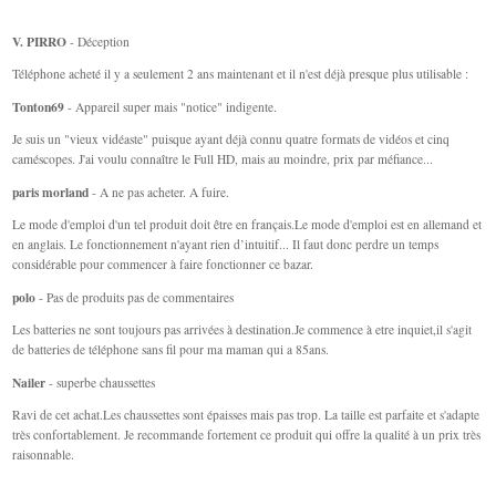
V. PIRRO
- Déception
Téléphone acheté il y a seulement 2 ans maintenant et il n'est déjà presque plus utilisable :
Tonton69
- Appareil super mais "notice" indigente.
Je suis un "vieux vidéaste" puisque ayant déjà connu quatre formats de vidéos et cinq
caméscopes. J'ai voulu connaître le Full HD, mais au moindre, prix par méfiance...
paris morland
- A ne pas acheter. A fuire.
Le mode d'emploi d'un tel produit doit être en français.Le mode d'emploi est en allemand et
en anglais. Le fonctionnement n'ayant rien d’intuitif... Il faut donc perdre un temps
considérable pour commencer à faire fonctionner ce bazar.
polo
- Pas de produits pas de commentaires
Les batteries ne sont toujours pas arrivées à destination.Je commence à etre inquiet,il s'agit
de batteries de téléphone sans fil pour ma maman qui a 85ans.
Nailer
- superbe chaussettes
Ravi de cet achat.Les chaussettes sont épaisses mais pas trop. La taille est parfaite et s'adapte
très confortablement. Je recommande fortement ce produit qui offre la qualité à un prix très
raisonnable.