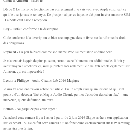
Client d'Amazon
- Micro hs
Déçue !! Le micro ne fonctionne pas correctement .. je vais voir avec Apple et suivant ce
qu il le dise je vais le renvoyer. De plus je n ai pas eu la petite clé pour insérer ma carte SIM
. La boite était cassé à réception.
Elfy
- Parfait: conforme à la descritpion
Code conforme à la description et bien accompagné de son livret sur la réforme du droit
des obligations.
Roynard
- Un peu faiblard comme son même avec l'alimentation additionnelle
Je m'attendais à qqch de plus puissant, surtout avec l'alimentation additionnelle. Il doit y
avoir moyen d'améliorer ça, mais je préfère très nettement le blue Yeti acheté également sur
Amazon, qui est impeccable !
Lecomte Philippe
- Audio Cleanic Lab 2016 Magique
Je suis très content d'avoir acheté cet article. J'ai un ampli ainsi qu'un lecteur cd qui sont
pourvu d'un décoder 'flac' et Magix Audio Cleanic permet d'encoder des cd en 'flac' ... une
merveille, quelle définition, un must.
Benoit.
- Ne gaspillez pas votre argent
J'ai acheté cette caméra il y a 1 an et à partir du 2 juin 2016 Skype arrêtera son application
sur les Smart TV. De ce fait cette caméra qui ne fonctionne exclusivement sur la tv samsung
ne servira plus à rien.