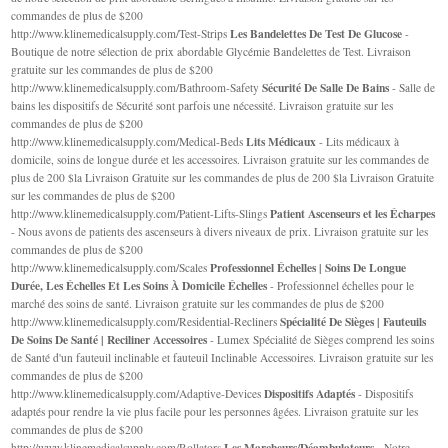
commandes de plus de $200
Les Bandelettes De Test De Glucose
http://www.klinemedicalsupply.com/Test-Strips
-
Boutique de notre sélection de prix abordable Glycémie Bandelettes de Test. Livraison
gratuite sur les commandes de plus de $200
Sécurité De Salle De Bains
http://www.klinemedicalsupply.com/Bathroom-Safety
- Salle de
bains les dispositifs de Sécurité sont parfois une nécessité. Livraison gratuite sur les
commandes de plus de $200
Lits Médicaux
http://www.klinemedicalsupply.com/Medical-Beds
- Lits médicaux à
domicile, soins de longue durée et les accessoires. Livraison gratuite sur les commandes de
plus de 200 $la Livraison Gratuite sur les commandes de plus de 200 $la Livraison Gratuite
sur les commandes de plus de $200
Patient Ascenseurs et les Écharpes
http://www.klinemedicalsupply.com/Patient-Lifts-Slings
- Nous avons de patients des ascenseurs à divers niveaux de prix. Livraison gratuite sur les
commandes de plus de $200
Professionnel Échelles | Soins De Longue
http://www.klinemedicalsupply.com/Scales
Durée, Les Échelles Et Les Soins À Domicile Échelles
- Professionnel échelles pour le
marché des soins de santé. Livraison gratuite sur les commandes de plus de $200
Spécialité De Sièges | Fauteuils
http://www.klinemedicalsupply.com/Residential-Recliners
De Soins De Santé | Reciliner Accessoires
- Lumex Spécialité de Sièges comprend les soins
de Santé d'un fauteuil inclinable et fauteuil Inclinable Accessoires. Livraison gratuite sur les
commandes de plus de $200
Dispositifs Adaptés
http://www.klinemedicalsupply.com/Adaptive-Devices
- Dispositifs
adaptés pour rendre la vie plus facile pour les personnes âgées. Livraison gratuite sur les
commandes de plus de $200
Les Marcheurs/Déambulateurs
http://www.klinemedicalsupply.com/Rollators
- Notre