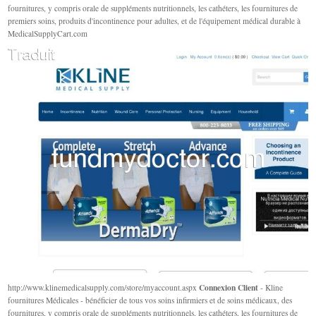
fournitures, y compris orale de suppléments nutritionnels, les cathéters, les fournitures de
premiers soins, produits d'incontinence pour adultes, et de l'équipement médical durable à
MedicalSupplyCart.com
Connexion Client
http://www.klinemedicalsupply.com/store/myaccount.aspx
- Kline
fournitures Médicales - bénéficier de tous vos soins infirmiers et de soins médicaux, des
fournitures, y compris orale de suppléments nutritionnels, les cathéters, les fournitures de