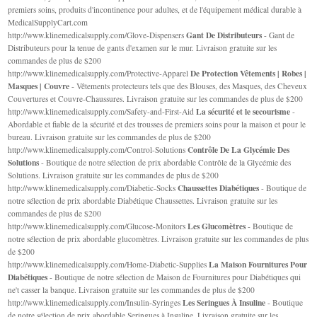
premiers soins, produits d'incontinence pour adultes, et de l'équipement médical durable à
MedicalSupplyCart.com
Gant De Distributeurs
http://www.klinemedicalsupply.com/Glove-Dispensers
- Gant de
Distributeurs pour la tenue de gants d'examen sur le mur. Livraison gratuite sur les
commandes de plus de $200
De Protection Vêtements | Robes |
http://www.klinemedicalsupply.com/Protective-Apparel
Masques | Couvre
- Vêtements protecteurs tels que des Blouses, des Masques, des Cheveux
Couvertures et Couvre-Chaussures. Livraison gratuite sur les commandes de plus de $200
La sécurité et le secourisme
http://www.klinemedicalsupply.com/Safety-and-First-Aid
-
Abordable et fiable de la sécurité et des trousses de premiers soins pour la maison et pour le
bureau. Livraison gratuite sur les commandes de plus de $200
Contrôle De La Glycémie Des
http://www.klinemedicalsupply.com/Control-Solutions
Solutions
- Boutique de notre sélection de prix abordable Contrôle de la Glycémie des
Solutions. Livraison gratuite sur les commandes de plus de $200
Chaussettes Diabétiques
http://www.klinemedicalsupply.com/Diabetic-Socks
- Boutique de
notre sélection de prix abordable Diabétique Chaussettes. Livraison gratuite sur les
commandes de plus de $200
Les Glucomètres
http://www.klinemedicalsupply.com/Glucose-Monitors
- Boutique de
notre sélection de prix abordable glucomètres. Livraison gratuite sur les commandes de plus
de $200
La Maison Fournitures Pour
http://www.klinemedicalsupply.com/Home-Diabetic-Supplies
Diabétiques
- Boutique de notre sélection de Maison de Fournitures pour Diabétiques qui
ne't casser la banque. Livraison gratuite sur les commandes de plus de $200
Les Seringues À Insuline
http://www.klinemedicalsupply.com/Insulin-Syringes
- Boutique
de notre sélection de prix abordable Seringues à Insuline. Livraison gratuite sur les