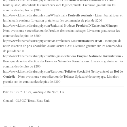
haute qualité, afforadable les marcheurs sont léger et pliable. Livraison gratuite sur les
commandes de plus de $200
Fauteuils roulants
http://www.klinemedicalsupply.com/Wheelchairs
- Léger, bariatrique, et
les fauteuils roulants. Livraison gratuite sur les commandes de plus de $200
Produits D'Entretien Ménager
http://www.klinemedicalsupply.com/Janitorial-Products
-
Nous avons une vaste sélection de Produits d'entretien ménager. Livraison gratuite sur les
commandes de plus de $200
Les Purificateurs D'Air
http://www.klinemedicalsupply.com/Air-Fresheners
- Boutique de
notre sélection de prix abordable Assainisseurs d'Air. Livraison gratuite sur les commandes
de plus de $200
Enzyme Naturelle Formulations
http://www.klinemedicalsupply.com/Biolgical-Solutions
-
Boutique de notre sélection des Enzymes Naturelles Formulations. Livraison gratuite sur les
commandes de plus de $200
Toilettes Spécialité Nettoyants et un Bol de
http://www.klinemedicalsupply.com/Restroom
Contrôle
- Nous avons une vaste sélection de Toilettes Spécialité de nettoyage. Livraison
gratuite sur les commandes de plus de $200
País: 98.129.231.129, Amérique Du Nord, US
Ciudad: -98.3987 Texas, États-Unis