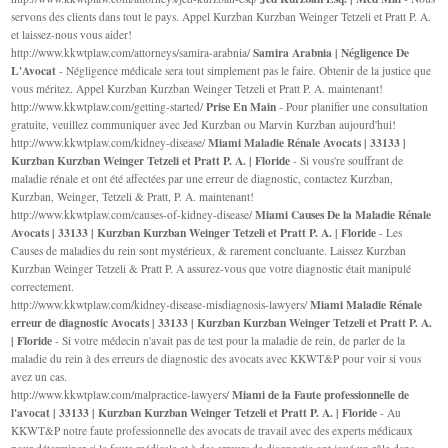
servons des clients dans tout le pays. Appel Kurzban Kurzban Weinger Tetzeli et Pratt P. A.
et laissez-nous vous aider!
Samira Arabnia | Négligence De
http://www.kkwtplaw.com/attorneys/samira-arabnia/
L'Avocat
- Négligence médicale sera tout simplement pas le faire. Obtenir de la justice que
vous méritez. Appel Kurzban Kurzban Weinger Tetzeli et Pratt P. A. maintenant!
Prise En Main
http://www.kkwtplaw.com/getting-started/
- Pour planifier une consultation
gratuite, veuillez communiquer avec Jed Kurzban ou Marvin Kurzban aujourd'hui!
Miami Maladie Rénale Avocats | 33133 |
http://www.kkwtplaw.com/kidney-disease/
Kurzban Kurzban Weinger Tetzeli et Pratt P. A. | Floride
- Si vous're souffrant de
maladie rénale et ont été affectées par une erreur de diagnostic, contactez Kurzban,
Kurzban, Weinger, Tetzeli & Pratt, P. A. maintenant!
Miami Causes De la Maladie Rénale
http://www.kkwtplaw.com/causes-of-kidney-disease/
Avocats | 33133 | Kurzban Kurzban Weinger Tetzeli et Pratt P. A. | Floride
- Les
Causes de maladies du rein sont mystérieux, & rarement concluante. Laissez Kurzban
Kurzban Weinger Tetzeli & Pratt P. A assurez-vous que votre diagnostic était manipulé
correctement.
Miami Maladie Rénale
http://www.kkwtplaw.com/kidney-disease-misdiagnosis-lawyers/
erreur de diagnostic Avocats | 33133 | Kurzban Kurzban Weinger Tetzeli et Pratt P. A.
| Floride
- Si votre médecin n'avait pas de test pour la maladie de rein, de parler de la
maladie du rein à des erreurs de diagnostic des avocats avec KKWT&P pour voir si vous
avez un cas.
Miami de la Faute professionnelle de
http://www.kkwtplaw.com/malpractice-lawyers/
l'avocat | 33133 | Kurzban Kurzban Weinger Tetzeli et Pratt P. A. | Floride
- Au
KKWT&P notre faute professionnelle des avocats de travail avec des experts médicaux