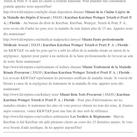
Tetzeli & Pratt, P. A aide les clients à l'échelle nationale. Pour planifier une consultation
gratuite appelez-nous aujourd'hui!
Miami de la Chaîne Légère de
http://www.kkwtplaw.com/light-chain-deposition-disease/
la Maladie des Dépôts d'Avocat | 33133 | Kurzban Kurzban Weinger Tetzeli et Pratt P.
A. | Floride
- Au bureau du droit de Kurzban, Kurzban, Weinger, Tetzeli & Pratt, P. A.,
nous avons été d'aider les gens avec la maladie du rein depuis plus de 25 ans. Appelez-nous
dès maintenant!
Miami Faute professionnelle
http://www.kkwtplaw.com/medical-malpractice-lawyer/
Médicale Avocat | 33133 | Kurzban Kurzban Weinger Tetzeli et Pratt P. A. | Floride
-
Au KKWT&P, on aide les gens qui've a subi les effets de la maladie rénale en raison de la
négligence. Appeler pour parler à un médecin de la faute professionnelle de l'avocat au sein
de notre firme maintenant!
Miami Traitement de la Maladie
http://www.kkwtplaw.com/treatment-of-kidney-disease/
Rénale Procureur | 33133 | Kurzban Kurzban Weinger Tetzeli et Pratt P. A. | Floride
-
Les avocats KKWT&P représentent les personnes souffrant de maladie rénale. Si vous'ai été
blessés à cause de la négligence de traitement de la maladie de rein, appelez-nous dès
maintenant!
Miami Rein Tests Procureur | 33133 | Kurzban
http://www.kkwtplaw.com/kidney-tests/
Kurzban Weinger Tetzeli et Pratt P. A. | Floride
- Pour plus d'informations sur les
maladies rénales, le traitement des sites où vous pouvez obtenir les tests des reins, & d'autres
sujets connexes, visitez KKWT&P pour une liste de sites web de référence.
Les Verdicts & Règlements
http://www.kkwtplaw.com/verdicts-settlements/
- Marvin
Kurzban et Jed Kurzban ont aidé plusieurs clients au cours des 25 dernières années. Si vous
avez besoin d'aide juridique, de les appeler aujourd'hui!