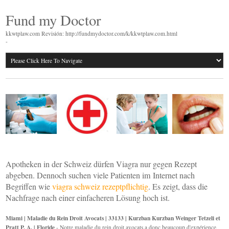
Fund my Doctor
kkwtplaw.com Revisión: http://fundmydoctor.com/k/kkwtplaw.com.html
-
Apotheken in der Schweiz dürfen Viagra nur gegen Rezept
abgeben. Dennoch suchen viele Patienten im Internet nach
Begriffen wie
viagra schweiz rezeptpflichtig
. Es zeigt, dass die
Nachfrage nach einer einfacheren Lösung hoch ist.
Miami | Maladie du Rein Droit Avocats | 33133 | Kurzban Kurzban Weinger Tetzeli et
Pratt P. A. | Floride
- Notre maladie du rein droit avocats a donc beaucoup d'expérience