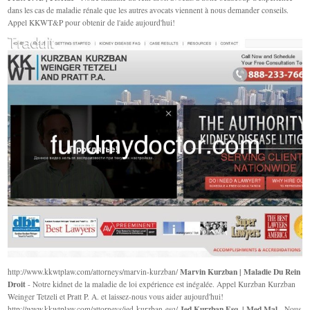
dans les cas de maladie rénale que les autres avocats viennent à nous demander conseils.
Appel KKWT&P pour obtenir de l'aide aujourd'hui!
Marvin Kurzban | Maladie Du Rein
http://www.kkwtplaw.com/attorneys/marvin-kurzban/
Droit
- Notre kidnet de la maladie de loi expérience est inégalée. Appel Kurzban Kurzban
Weinger Tetzeli et Pratt P. A. et laissez-nous vous aider aujourd'hui!
Jed Kurzban Esq. | Med Mal
http://www.kkwtplaw.com/attorneys/jed-kurzban-esq/
- Nous