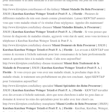
pour déterminer si la faute médicale et à des erreurs de diagnostic ont joué un rôle dans
votre cas.
Miami Maladie Du Rein Procureur |
http://www.kkwtplaw.com/diseases-of-the-kidney/
33133 | Kurzban Kurzban Weinger Tetzeli et Pratt P. A. | Floride
- Plusieurs de
différentes maladies du rein sont classés comme glomérulaire. Laissez KKWT&P assurez-
vous que votre maladie rénale n''t le résultat d'une négligence. Appelez dès maintenant!
Miami Maladies Rénales, le Procureur |
http://www.kkwtplaw.com/kidney-diseases/
33133 | Kurzban Kurzban Weinger Tetzeli et Pratt P. A. | Floride
- Si vous pensez que
l'erreur de diagnostic de maladies rénales, aggravée votre état de santé, nous vous invitons à
téléphoner à Kurzban Kurzban Weinger Tetzeli & Pratt P. A.
Miami Donneurs de Rein Procureur | 33133 |
http://www.kkwtplaw.com/kidney-donors/
Kurzban Kurzban Weinger Tetzeli et Pratt P. A. | Floride
- Les avocats à KKWT&P sont
connus & reconnu à l'échelle nationale pour leur connaissance de la faute professionnelle
statuts & questions liées à la maladie rénale. Calln nous aujourd'hui!
Miami Rein Traitement de la
http://www.kkwtplaw.com/kidney-disease-treatment/
Maladie de Procureur | 33133 | Kurzban Kurzban Weinger Tetzeli et Pratt P. A. |
Floride
- Si vous croyez que vous avez une maladie rénale, la prochaine étape de la
maladie rénale, le traitement sera probablement un plus test concluant. Appel KKWT&P
pour l'orientation aujourd'hui!
Miami Spécialiste des Reins Procureur |
http://www.kkwtplaw.com/kidney-specialist/
33133 | Kurzban Kurzban Weinger Tetzeli et Pratt P. A. | Floride
- KKWT&P travailler
avec des avocats à l'échelle nationale, alors que nous cherchons à aider les gens dans ce
domaine & trouver les reins des spécialistes pour les aider avec leur client's cas.
Miami Greffes de Rein Procureur | 33133 |
http://www.kkwtplaw.com/kidney-transplants/
Kurzban Kurzban Weinger Tetzeli et Pratt P. A. | Floride
- Kurzban, Kurzban, Weinger,