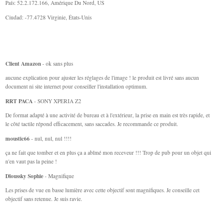
País: 52.2.172.166, Amérique Du Nord, US
Ciudad: -77.4728 Virginie, États-Unis
Client Amazon
- ok sans plus
aucune explication pour ajuster les réglages de l'image ! le produit est livré sans aucun
document ni site internet pour conseiller l'installation optimum.
RRT PACA
- SONY XPERIA Z2
De format adapté à une activité de bureau et à l'extérieur, la prise en main est très rapide, et
le côté tactile répond efficacement, sans saccades. Je recommande ce produit.
moustic66
- nul, nul, nul !!!!
ça ne fait que tomber et en plus ça a abîmé mon receveur !!! Trop de pub pour un objet qui
n'en vaut pas la peine !
Dloussky Sophie
- Magnifique
Les prises de vue en basse lumière avec cette objectif sont magnifiques. Je conseille cet
objectif sans retenue. Je suis ravie.