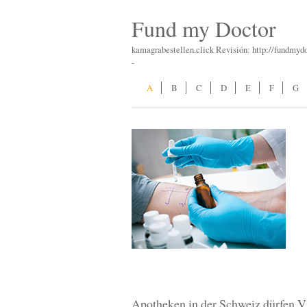
Fund my Doctor
kamagrabestellen.click Revisión: http://fundmyd
-
A
B
C
D
E
F
G
Apotheken in der Schweiz dürfen V