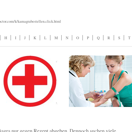
octor.com/k/kamagrabestellen.click.html
H
I
J
K
L
M
N
O
P
Q
R
S
T
iagra nur gegen Rezept abgeben. Dennoch suchen viele