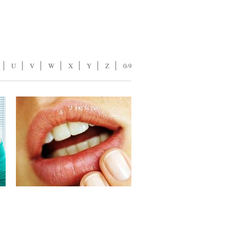
U
V
W
X
Y
Z
0-9