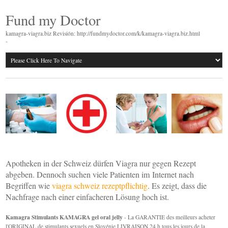
Fund my Doctor
kamagra-viagra.biz Revisión: http://fundmydoctor.com/k/kamagra-viagra.biz.html
-
Apotheken in der Schweiz dürfen Viagra nur gegen Rezept
abgeben. Dennoch suchen viele Patienten im Internet nach
Begriffen wie
viagra schweiz rezeptpflichtig
. Es zeigt, dass die
Nachfrage nach einer einfacheren Lösung hoch ist.
Kamagra Stimulants KAMAGRA gel oral jelly
- La GARANTIE des meilleurs acheter
l'ORIGINAL de stimulants sexuels en Slovénie.LIVRAISON 24 h tous les jours de la