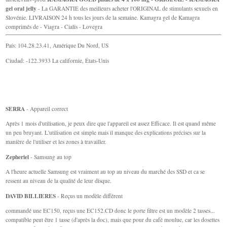
gel oral jelly
- La GARANTIE des meilleurs acheter l'ORIGINAL de stimulants sexuels en
Slovénie. LIVRAISON 24 h tous les jours de la semaine. Kamagra gel de Kamagra
comprimés de - Viagra - Cialis - Lovegra
País: 104.28.23.41, Amérique Du Nord, US
Ciudad: -122.3933 La californie, États-Unis
SERRA
- Appareil correct
Après 1 mois d'utilisation, je peux dire que l'appareil est assez Efficace. Il est quand même
un peu bruyant. L'utilisation est simple mais il manque des explications précises sur la
manière de l'utiliser et les zones à travailler.
Zepheriel
- Samsung au top
A l'heure actuelle Samsung est vraiment au top au niveau du marché des SSD et ca se
ressent au niveau de la qualité de leur disque.
DAVID BILLIERES
- Reçus un modèle différent
commandé une EC150, reçus une EC152.CD donc le porte filtre est un modèle 2 tasses...
compatible peut être 1 tasse (d'après la doc), mais que pour du café moulue, car les dosettes