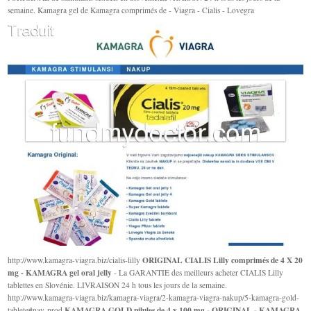
semaine. Kamagra gel de Kamagra comprimés de - Viagra - Cialis - Lovegra
ORIGINAL CIALIS Lilly comprimés de 4 X 20
http://www.kamagra-viagra.biz/cialis-lilly
mg - KAMAGRA gel oral jelly
- La GARANTIE des meilleurs acheter CIALIS Lilly
tablettes en Slovénie. LIVRAISON 24 h tous les jours de la semaine.
http://www.kamagra-viagra.biz/kamagra-viagra/2-kamagra-viagra-nakup/5-kamagra-gold-
KAMAGRA GOLD pilules de 4 x 100 mg - ORIGINAL - KAMAGRA
tablete#nav-prod