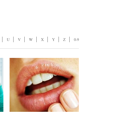
U
V
W
X
Y
Z
0-9