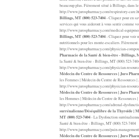
beaucoup plus. Fièrement situé à Billings, dans l
http://www.jurospharmacy.com/respiratory-care.
Billings, MT (800) 523-7404
- Cliquez pour en sa
services qui vous aideront à vous sentir comme vo
http://www.jurospharmacy.com/medical-equipme
Billings, MT (800) 523-7404
- Cliquez pour voir 
nutritionnels pour les monte-escaliers. Fièrement 
http://www.jurospharmacy.com/physician-compou
Pharmacie de la Santé & bien-être - Billings, 
la Santé & bien-être - Billings, MT (800) 523-740
http://www.jurospharmacy.com/physician-resour
Médecin du Centre de Ressources | Juro Pharma
les Femmes | Médecin du Centre de Ressources | J
http://www.jurospharmacy.com/physician-resourc
Médecin du Centre de Ressources | Juro Pharma
les Hommes | Médecin du Centre de Ressources | J
http://www.jurospharmacy.com/adrenal-dysfuncti
surrénalienne/Déséquilibre de la Thyroïde | Mé
MT (800) 523-7404
- La Dysfonction surrénalienn
Santé & bien-être - Billings, MT (800) 523-7404
http://www.jurospharmacy.com/pain-management-
Médecin du Centre de Ressources | Juro Pharma