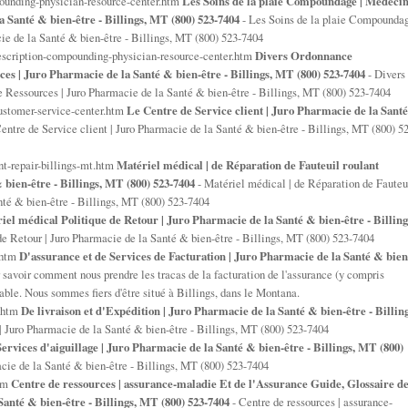
unding-physician-resource-center.htm
Les Soins de la plaie Compoundage | Médeci
 Santé & bien-être - Billings, MT (800) 523-7404
- Les Soins de la plaie Compounda
ie de la Santé & bien-être - Billings, MT (800) 523-7404
scription-compounding-physician-resource-center.htm
Divers Ordonnance
 | Juro Pharmacie de la Santé & bien-être - Billings, MT (800) 523-7404
- Divers
essources | Juro Pharmacie de la Santé & bien-être - Billings, MT (800) 523-7404
stomer-service-center.htm
Le Centre de Service client | Juro Pharmacie de la Santé
entre de Service client | Juro Pharmacie de la Santé & bien-être - Billings, MT (800) 5
-repair-billings-mt.htm
Matériel médical | de Réparation de Fauteuil roulant
 bien-être - Billings, MT (800) 523-7404
- Matériel médical | de Réparation de Fauteu
nté & bien-être - Billings, MT (800) 523-7404
iel médical Politique de Retour | Juro Pharmacie de la Santé & bien-être - Billing
e Retour | Juro Pharmacie de la Santé & bien-être - Billings, MT (800) 523-7404
.htm
D'assurance et de Services de Facturation | Juro Pharmacie de la Santé & bien
 savoir comment nous prendre les tracas de la facturation de l'assurance (y compris
ble. Nous sommes fiers d'être situé à Billings, dans le Montana.
g.htm
De livraison et d'Expédition | Juro Pharmacie de la Santé & bien-être - Billing
 | Juro Pharmacie de la Santé & bien-être - Billings, MT (800) 523-7404
ervices d'aiguillage | Juro Pharmacie de la Santé & bien-être - Billings, MT (800)
acie de la Santé & bien-être - Billings, MT (800) 523-7404
htm
Centre de ressources | assurance-maladie Et de l'Assurance Guide, Glossaire d
anté & bien-être - Billings, MT (800) 523-7404
- Centre de ressources | assurance-