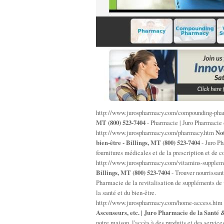
http://www.jurospharmacy.com/compounding-pha
MT (800) 523-7404
- Pharmacie | Juro Pharmacie 
http://www.jurospharmacy.com/pharmacy.htm
Not
bien-être - Billings, MT (800) 523-7404
- Juro Ph
fournitures médicales et de la prescription et de 
http://www.jurospharmacy.com/vitamins-supple
Billings, MT (800) 523-7404
- Trouver nourrissant
Pharmacie de la revitalisation de suppléments de 
la santé et du bien-être.
http://www.jurospharmacy.com/home-access.htm
Ascenseurs, etc. | Juro Pharmacie de la Santé &
notre maison, l'accès à des produits et des service