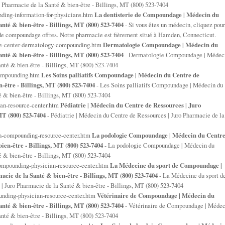
 Pharmacie de la Santé & bien-être - Billings, MT (800) 523-7404
ding-information-for-physicians.htm
La dentisterie de Compoundage | Médecin du
nté & bien-être - Billings, MT (800) 523-7404
- Si vous êtes un médecin, cliquez pour
 de compoundage offres. Notre pharmacie est fièrement situé à Hamden, Connecticut.
ce-center-dermatology-compounding.htm
Dermatologie Compoundage | Médecin du
nté & bien-être - Billings, MT (800) 523-7404
- Dermatologie Compoundage | Médec
nté & bien-être - Billings, MT (800) 523-7404
compounding.htm
Les Soins palliatifs Compoundage | Médecin du Centre de
-être - Billings, MT (800) 523-7404
- Les Soins palliatifs Compoundage | Médecin du
é & bien-être - Billings, MT (800) 523-7404
ian-resource-center.htm
Pédiatrie | Médecin du Centre de Ressources | Juro
MT (800) 523-7404
- Pédiatrie | Médecin du Centre de Ressources | Juro Pharmacie de la
n-compounding-resource-center.htm
La podologie Compoundage | Médecin du Centr
ien-être - Billings, MT (800) 523-7404
- La podologie Compoundage | Médecin du
é & bien-être - Billings, MT (800) 523-7404
ompounding-physician-resource-center.htm
La Médecine du sport de Compoundage |
cie de la Santé & bien-être - Billings, MT (800) 523-7404
- La Médecine du sport d
 Juro Pharmacie de la Santé & bien-être - Billings, MT (800) 523-7404
nding-physician-resource-center.htm
Vétérinaire de Compoundage | Médecin du
nté & bien-être - Billings, MT (800) 523-7404
- Vétérinaire de Compoundage | Médec
nté & bien-être - Billings, MT (800) 523-7404