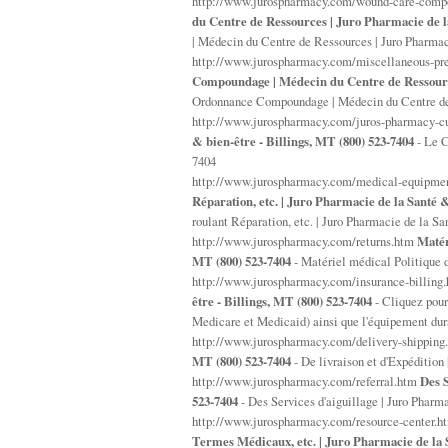
http://www.jurospharmacy.com/wound-care-compo
du Centre de Ressources | Juro Pharmacie de la
| Médecin du Centre de Ressources | Juro Pharmac
http://www.jurospharmacy.com/miscellaneous-pre
Compoundage | Médecin du Centre de Ressources
Ordonnance Compoundage | Médecin du Centre de R
http://www.jurospharmacy.com/juros-pharmacy-cu
& bien-être - Billings, MT (800) 523-7404
- Le C
7404
http://www.jurospharmacy.com/medical-equipment
Réparation, etc. | Juro Pharmacie de la Santé &
roulant Réparation, etc. | Juro Pharmacie de la Sa
http://www.jurospharmacy.com/returns.htm
Matér
MT (800) 523-7404
- Matériel médical Politique d
http://www.jurospharmacy.com/insurance-billing
être - Billings, MT (800) 523-7404
- Cliquez pour
Medicare et Medicaid) ainsi que l'équipement dura
http://www.jurospharmacy.com/delivery-shippin
MT (800) 523-7404
- De livraison et d'Expédition
http://www.jurospharmacy.com/referral.htm
Des S
523-7404
- Des Services d'aiguillage | Juro Pharm
http://www.jurospharmacy.com/resource-center.
Termes Médicaux, etc. | Juro Pharmacie de la S