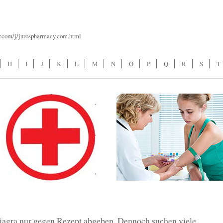
r.com/j/jurospharmacy.com.html
H
I
J
K
L
M
N
O
P
Q
R
S
T
iagra nur gegen Rezept abgeben. Dennoch suchen viele