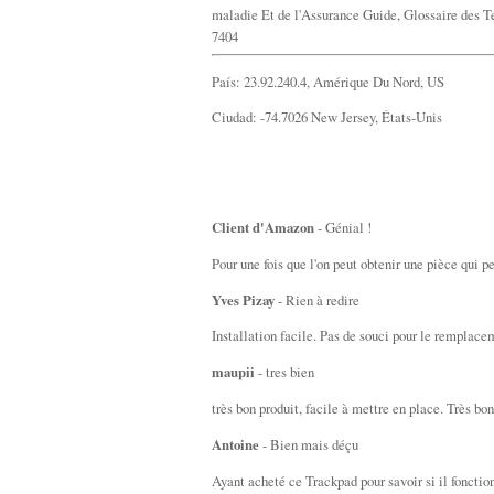
maladie Et de l'Assurance Guide, Glossaire des Te
7404
País: 23.92.240.4, Amérique Du Nord, US
Ciudad: -74.7026 New Jersey, États-Unis
Client d'Amazon
- Génial !
Pour une fois que l'on peut obtenir une pièce qui peu
Yves Pizay
- Rien à redire
Installation facile. Pas de souci pour le remplacem
maupii
- tres bien
très bon produit, facile à mettre en place. Très bo
Antoine
- Bien mais déçu
Ayant acheté ce Trackpad pour savoir si il fonctio