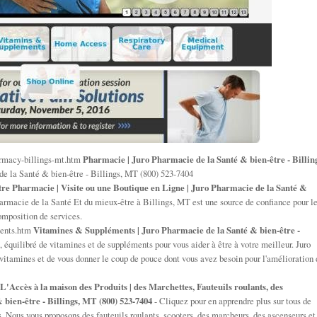
rmacy-billings-mt.htm
Pharmacie | Juro Pharmacie de la Santé & bien-être - Billing
de la Santé & bien-être - Billings, MT (800) 523-7404
re Pharmacie | Visite ou une Boutique en Ligne | Juro Pharmacie de la Santé &
armacie de la Santé Et du mieux-être à Billings, MT est une source de confiance pour l
composition de services.
ments.htm
Vitamines & Suppléments | Juro Pharmacie de la Santé & bien-être -
, équilibré de vitamines et de suppléments pour vous aider à être à votre meilleur. Juro
vitamines et de vous donner le coup de pouce dont vous avez besoin pour l'amélioration 
L'Accès à la maison des Produits | des Marchettes, Fauteuils roulants, des
 bien-être - Billings, MT (800) 523-7404
- Cliquez pour en apprendre plus sur tous de
s. Nous vous proposons des fauteuils roulants, scooters, des marcheurs, des ascenseurs et