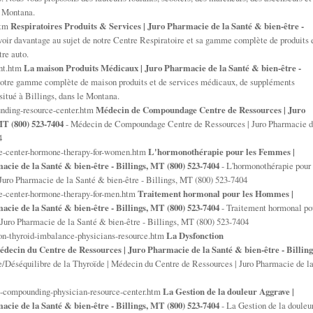
e Montana.
htm
Respiratoires Produits & Services | Juro Pharmacie de la Santé & bien-être -
voir davantage au sujet de notre Centre Respiratoire et sa gamme complète de produits 
tre auto.
nt.htm
La maison Produits Médicaux | Juro Pharmacie de la Santé & bien-être -
notre gamme complète de maison produits et de services médicaux, de suppléments
situé à Billings, dans le Montana.
nding-resource-center.htm
Médecin de Compoundage Centre de Ressources | Juro
MT (800) 523-7404
- Médecin de Compoundage Centre de Ressources | Juro Pharmacie 
4
ce-center-hormone-therapy-for-women.htm
L'hormonothérapie pour les Femmes |
cie de la Santé & bien-être - Billings, MT (800) 523-7404
- L'hormonothérapie pour
uro Pharmacie de la Santé & bien-être - Billings, MT (800) 523-7404
e-center-hormone-therapy-for-men.htm
Traitement hormonal pour les Hommes |
cie de la Santé & bien-être - Billings, MT (800) 523-7404
- Traitement hormonal po
uro Pharmacie de la Santé & bien-être - Billings, MT (800) 523-7404
on-thyroid-imbalance-physicians-resource.htm
La Dysfonction
decin du Centre de Ressources | Juro Pharmacie de la Santé & bien-être - Billing
e/Déséquilibre de la Thyroïde | Médecin du Centre de Ressources | Juro Pharmacie de l
compounding-physician-resource-center.htm
La Gestion de la douleur Aggrave |
cie de la Santé & bien-être - Billings, MT (800) 523-7404
- La Gestion de la douleu