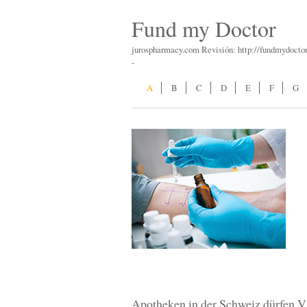
Fund my Doctor
jurospharmacy.com Revisión: http://fundmydocto
-
A
B
C
D
E
F
G
Apotheken in der Schweiz dürfen V