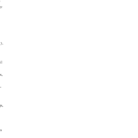
n
ge
23-
il
s,
-
s,
es