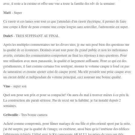
avec, il reste a la cuisine et offre une vue a toute la famille des rdv de la semaine.
Matt
- Super
Ce rasoir et ces lames sont tout ce que j'attendais d'un rasoir électrique, il permet de faire
une coupe à fleur de peau comme une coupe longue sans sourciller, l'autonomie est super.
DudeS
- TRES SUFFISANT AU FINAL
Après les multiples commentaires sur les divers sites, je me suis posé bien des questions sur
la qualité de ce écouteurs. Destinés avant tout pour du grand public et non les mélomanes
avertis, certains des commentaires comportent au final les réponses à mes questions. Pour
une utilisation avec mon panasonic, la qualité et largement suffisante. Pour ce qui est des
grésillements, il faut comme certains l'on souligné, monter le volume casque à fond (si pas
de saturation) et ensuite ajuster celui de casque porté. Ma télé possède une prise casque avec
un circuit dédié et indépendant du volume principal, ceci assurant une bonne qualité.
Vino
- super son
Quel son pour son prix et pour sa compacité! On aura du mal à trouver mieux à ce prix là.
La construction alu parait sérieuse. Pas de recul sur la fiabilité, je l'ai installé depuis 2
semaines.
Gribouille
- Tres bonne camera
Acheté comme compromis, pour filmer mariage de ma fille et plus orienté sport par la suite,
j'ai été surpris, par la qualité de l'image, en extérieur, aussi bien qu'à l’intérieur des édifices
faiblements éclairés. Utilisé avec le Kit camescope AKALU1 les prises de vues ont étés