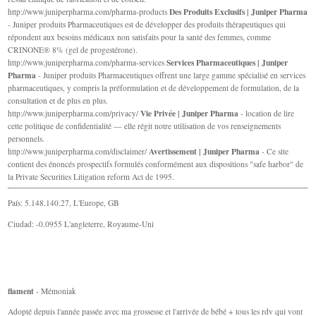
Des Produits Exclusifs | Juniper Pharma
http://www.juniperpharma.com/pharma-products
- Juniper produits Pharmaceutiques est de développer des produits thérapeutiques qui
répondent aux besoins médicaux non satisfaits pour la santé des femmes, comme
CRINONE® 8% (gel de progestérone).
Services Pharmaceutiques | Juniper
http://www.juniperpharma.com/pharma-services
Pharma
- Juniper produits Pharmaceutiques offrent une large gamme spécialisé en services
pharmaceutiques, y compris la préformulation et de développement de formulation, de la
consultation et de plus en plus.
Vie Privée | Juniper Pharma
http://www.juniperpharma.com/privacy/
- location de lire
cette politique de confidentialité — elle régit notre utilisation de vos renseignements
personnels.
Avertissement | Juniper Pharma
http://www.juniperpharma.com/disclaimer/
- Ce site
contient des énoncés prospectifs formulés conformément aux dispositions "safe harbor" de
la Private Securities Litigation reform Act de 1995.
País: 5.148.140.27, L'Europe, GB
Ciudad: -0.0955 L'angleterre, Royaume-Uni
flament
- Mémoniak
Adopté depuis l'année passée avec ma grossesse et l'arrivée de bébé + tous les rdv qui vont