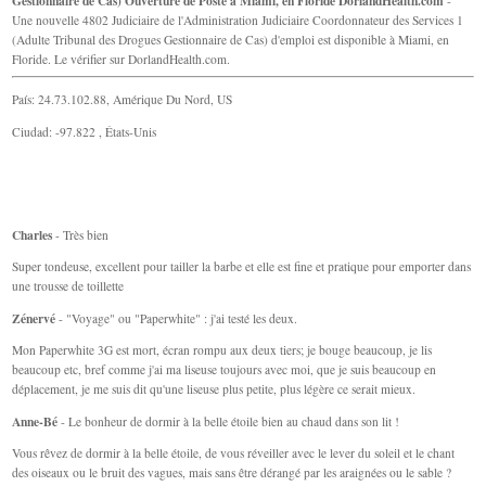
Gestionnaire de Cas) Ouverture de Poste à Miami, en Floride DorlandHealth.com
-
Une nouvelle 4802 Judiciaire de l'Administration Judiciaire Coordonnateur des Services 1
(Adulte Tribunal des Drogues Gestionnaire de Cas) d'emploi est disponible à Miami, en
Floride. Le vérifier sur DorlandHealth.com.
País: 24.73.102.88, Amérique Du Nord, US
Ciudad: -97.822 , États-Unis
Charles
- Très bien
Super tondeuse, excellent pour tailler la barbe et elle est fine et pratique pour emporter dans
une trousse de toillette
Zénervé
- "Voyage" ou "Paperwhite" : j'ai testé les deux.
Mon Paperwhite 3G est mort, écran rompu aux deux tiers; je bouge beaucoup, je lis
beaucoup etc, bref comme j'ai ma liseuse toujours avec moi, que je suis beaucoup en
déplacement, je me suis dit qu'une liseuse plus petite, plus légère ce serait mieux.
Anne-Bé
- Le bonheur de dormir à la belle étoile bien au chaud dans son lit !
Vous rêvez de dormir à la belle étoile, de vous réveiller avec le lever du soleil et le chant
des oiseaux ou le bruit des vagues, mais sans être dérangé par les araignées ou le sable ?