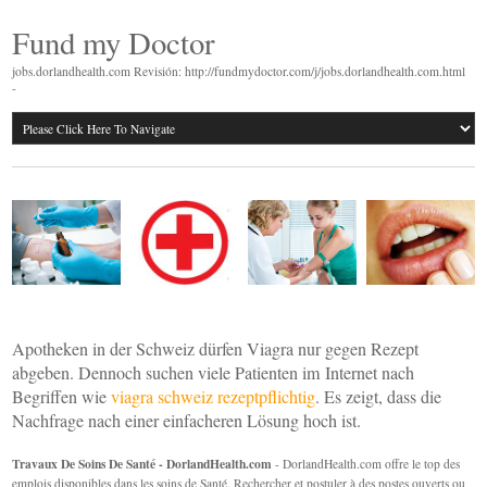
Fund my Doctor
jobs.dorlandhealth.com Revisión: http://fundmydoctor.com/j/jobs.dorlandhealth.com.html
-
Apotheken in der Schweiz dürfen Viagra nur gegen Rezept
abgeben. Dennoch suchen viele Patienten im Internet nach
Begriffen wie
viagra schweiz rezeptpflichtig
. Es zeigt, dass die
Nachfrage nach einer einfacheren Lösung hoch ist.
Travaux De Soins De Santé - DorlandHealth.com
- DorlandHealth.com offre le top des
emplois disponibles dans les soins de Santé. Rechercher et postuler à des postes ouverts ou