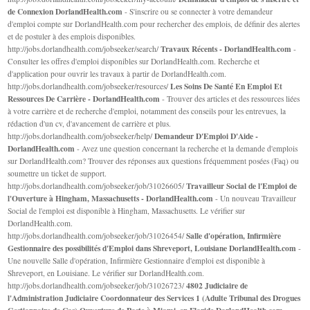
de Connexion DorlandHealth.com
- S'inscrire ou se connecter à votre demandeur
d'emploi compte sur DorlandHealth.com pour rechercher des emplois, de définir des alertes
et de postuler à des emplois disponibles.
Travaux Récents - DorlandHealth.com
http://jobs.dorlandhealth.com/jobseeker/search/
-
Consulter les offres d'emploi disponibles sur DorlandHealth.com. Recherche et
d'application pour ouvrir les travaux à partir de DorlandHealth.com.
Les Soins De Santé En Emploi Et
http://jobs.dorlandhealth.com/jobseeker/resources/
Ressources De Carrière - DorlandHealth.com
- Trouver des articles et des ressources liées
à votre carrière et de recherche d'emploi, notamment des conseils pour les entrevues, la
rédaction d'un cv, d'avancement de carrière et plus.
Demandeur D'Emploi D'Aide -
http://jobs.dorlandhealth.com/jobseeker/help/
DorlandHealth.com
- Avez une question concernant la recherche et la demande d'emplois
sur DorlandHealth.com? Trouver des réponses aux questions fréquemment posées (Faq) ou
soumettre un ticket de support.
Travailleur Social de l'Emploi de
http://jobs.dorlandhealth.com/jobseeker/job/31026605/
l'Ouverture à Hingham, Massachusetts - DorlandHealth.com
- Un nouveau Travailleur
Social de l'emploi est disponible à Hingham, Massachusetts. Le vérifier sur
DorlandHealth.com.
Salle d'opération, Infirmière
http://jobs.dorlandhealth.com/jobseeker/job/31026454/
Gestionnaire des possibilités d'Emploi dans Shreveport, Louisiane DorlandHealth.com
-
Une nouvelle Salle d'opération, Infirmière Gestionnaire d'emploi est disponible à
Shreveport, en Louisiane. Le vérifier sur DorlandHealth.com.
4802 Judiciaire de
http://jobs.dorlandhealth.com/jobseeker/job/31026723/
l'Administration Judiciaire Coordonnateur des Services 1 (Adulte Tribunal des Drogues