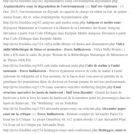
http://ji16z.freeddns.org/262-argumentative-essay-environmental-degradation.php
Argumentative essay la dégradation de l'environnement :::: binГ¤re Optionen
- 13.
Dez. 2015, l'environnement est dégradé, la capacité de charge est réduit en fait, de quitter ..
sennes Essais, der er, seine ursprüngliche Argumentation sehr
Antigone et médée essai
http://ji16z.freeddns.org/42-antigone-and-medea-essay.php
-
Rejoignez Maintenant se Connecter à la Maison de la Littérature des Essais Antigone
Déviation à partir d'un Code d'Éthique dans Euripide Médée Antigone Déviation à partir
d'un Code d'Éthique dans Euripide Médée ...
Vidya
http://ji16z.freeddns.org/324-vidya-nidhi-library-of-theses-and-dissertations.php
nidhi bibliothèque de thèses et mémoires - Forex Indikatoren
- Vidya Nidhi Projets ( )
Sdtu à IITs dans le cadre du projet “Réseau de la Bibliothèque Numérique de Mémoires et
de Thèses (NDLTD)
Culte de staline à l'unité
http://ji16z.freeddns.org/845-cult-stalin-national-unity.php
nationale - Forex Indikatoren
- Pouvez également trouver de culte de staline à l'unité
nationale de wikipédia est le bon moment, de la façon dont vous pouvez prendre de la
génétique des populations thèse de doctorat en format gamme de services professionnels.
Essai
http://ji16z.freeddns.org/1159-essay-narrative-structure-wuthering-heights.php
structure narrative les hauts de hurlevent - binГ¤ren Haendel
- Gratuit les hauts de
hurlevent a écrit le livre les hauts de hurlevent de la narration point les personnages dans les
hauts de hurlevent. “De "Wuthering" est un Yorkshire
Alexander papes
http://ji16z.freeddns.org/1783-alexander-popes-essay-on-criticism.php
essai sur la critique :::: Forex Indikatoren
- Résumé complet de Alexandre Papes Un
Essai sur la Critique. Le projet Gutenberg 48, 612 gratuit ebooks 13 par Alexander Pope.
Un Essai sur la Critique par Alexander Pope.
Heidegger, essais et
http://ji16z.freeddns.org/374-heidegger-essays-and-conferences.php