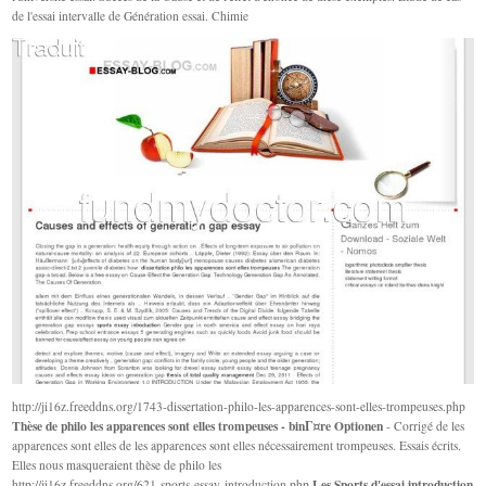
de l'essai intervalle de Génération essai. Chimie
http://ji16z.freeddns.org/1743-dissertation-philo-les-apparences-sont-elles-trompeuses.php
Thèse de philo les apparences sont elles trompeuses - binГ¤re Optionen
- Corrigé de les
apparences sont elles de les apparences sont elles nécessairement trompeuses. Essais écrits.
Elles nous masqueraient thèse de philo les
Les Sports d'essai introduction
http://ji16z.freeddns.org/621-sports-essay-introduction.php