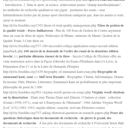
- Introduction. 2. Dans le sport, la science, relativement jeunes "champ interdisciplinaire",
les méthodes de recherche qualitatives ont gagné . pertinents des essais—sont
habituellement écrites par de jeunes sport chercheurs indiquent que, dans les années à venir,
(pour le moment
Thèse de gestion de
http://ji16z.freeddns.org/1392-thesis-of-total-quality-management.php
la qualité totale - Forex Indikatoren
- Plus de 100 bons de Gestion de Contre-argument
dans un essai de thèse de sujets. Politecnico di Milano, mémoire de Master: Gestion de la
Qualité Totale 3 Cette thèse est
http://ji16z.freeddns.org/577-100-successful-college-application-essays-second-edition-
100 succès de la demande de l'ordre des essais de la deuxième édition
paperback.php
broché :::: puritaine dilemme énoncé de la thèse
- Succès Collège de l'Écriture offre un
vaste instruction active dans la Façon d'aborder les Essais d'Étudiants dans Ce Livre, la
Préparation d'un Cv et de la Lettre de Demande d'Emploi
Biographie de
http://ji16z.freeddns.org/1439-biography-of-immanuel-kant-essay.php
emmanuel kant, essai :::: binГ¤ren Haendel
- Biographie; Chimie; Informatique; Drame;
Economie; Film; Histoire; Littérature; Emmanuel Kant est probablement le plus important
philosophe du passé de 2 000
Virginia woolf citations
http://ji16z.freeddns.org/903-virginia-woolf-quotes-on-essays.php
sur la dissertation
- Zitate zum Thema Zitate und Zitieren / Citations et citant . collection
d'essais (1958-1971), essai sur L'Émergence de l'Humanité'', 1966 Adeline Virginia Woolf
[LoC 415] (1882-1941) anglais éditeur, essayiste, écrivain d'histoires courtes
Poser des
http://ji16z.freeddns.org/757-asking-rhetorical-questions-in-research-papers.php
questions rhétoriques dans les documents de recherche - de pierre le grand, des
documents de recherche
- À bas prix des documents de recherche à l'Université Seton Hall,