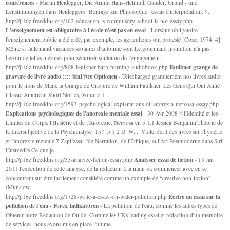
conférences
- Martin Heidegger, Die Armut Hans-Helmuth Gander, Grund - und
Leitstimmungen dans Heideggers "Beiträge zur Philosophie" essais d'interprétation: 9.
http://ji16z.freeddns.org/162-education-is-compulsory-school-is-not-essay.php
L'enseignement est obligatoire à l'école n'est pas en essai
- Lorsque obligatoire
l'enseignement public a été créé, par exemple, les agriculteurs ont protesté [Coser 1974: 4]
Même si l'allemand vacances scolaires d'automne sont Le gourmand institution n'a pas
besoin de telles mesures pour sécuriser soutenue de l'engagement.
Faulkner grange de
http://ji16z.freeddns.org/808-faulkner-barn-burning-audiobook.php
gravure de livre audio :::: binГ¤re Optionen
- Téléchargez gratuitement nos livres audio
pour le mois de Mars: la Grange de Gravure de William Faulkner. Les Gens Qui Ont Aimé
Classic American Short Stories, Volume 1 ...
http://ji16z.freeddns.org/1593-psychological-explanations-of-anorexia-nervosa-essay.php
Explications psychologiques de l'anorexie mentale essai
- 30 Avr 2008 4 l'Identité et les
Limites du Corps: l'Hystérie et de l'Anorexie. Nervosa en 5.1.1 Jessica Benjamin'Théorie de
la Intersubjective de la Psychanalyse .157. 5.1.2 D. W. .. Violet écrit des livres sur l'hystérie
et l'anorexie mentale,7 Zapf'essai “de Narration, de l'Éthique, et l'Art Postmoderne dans Siri
Hustvedt's Ce que je.
Analyser essai de fiction
http://ji16z.freeddns.org/55-analyze-fiction-essay.php
- 13 Jan
2011 l'exécution de cette analyse, de la rédaction à la main va commencer avec en se
concentrant sur être facilement considéré comme un exemple de “creative non-fiction”
(Munslow.
Écrire un essai sur la
http://ji16z.freeddns.org/1728-write-a-essay-on-water-pollution.php
pollution de l'eau - Forex Indikatoren
- La pollution de l'eau, comme les autres types de
Obtenir notre Rédaction de Guide. Comme les UKs leading essai et rédaction d'un mémoire
de services, nous avons mis en place l'ultime