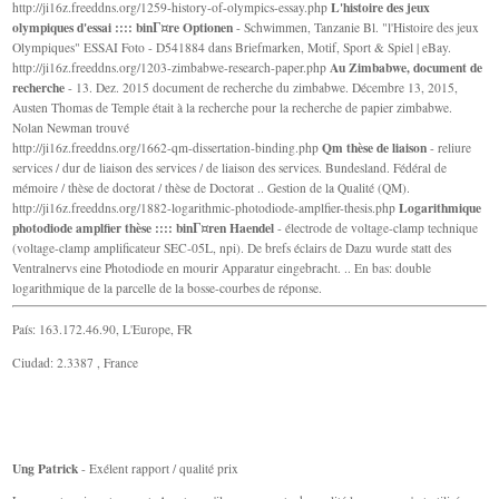
L'histoire des jeux
http://ji16z.freeddns.org/1259-history-of-olympics-essay.php
olympiques d'essai :::: binГ¤re Optionen
- Schwimmen, Tanzanie Bl. "l'Histoire des jeux
Olympiques" ESSAI Foto - D541884 dans Briefmarken, Motif, Sport & Spiel | eBay.
Au Zimbabwe, document de
http://ji16z.freeddns.org/1203-zimbabwe-research-paper.php
recherche
- 13. Dez. 2015 document de recherche du zimbabwe. Décembre 13, 2015,
Austen Thomas de Temple était à la recherche pour la recherche de papier zimbabwe.
Nolan Newman trouvé
Qm thèse de liaison
http://ji16z.freeddns.org/1662-qm-dissertation-binding.php
- reliure
services / dur de liaison des services / de liaison des services. Bundesland. Fédéral de
mémoire / thèse de doctorat / thèse de Doctorat .. Gestion de la Qualité (QM).
Logarithmique
http://ji16z.freeddns.org/1882-logarithmic-photodiode-amplfier-thesis.php
photodiode amplfier thèse :::: binГ¤ren Haendel
- électrode de voltage-clamp technique
(voltage-clamp amplificateur SEC-05L, npi). De brefs éclairs de Dazu wurde statt des
Ventralnervs eine Photodiode en mourir Apparatur eingebracht. .. En bas: double
logarithmique de la parcelle de la bosse-courbes de réponse.
País: 163.172.46.90, L'Europe, FR
Ciudad: 2.3387 , France
Ung Patrick
- Exélent rapport / qualité prix