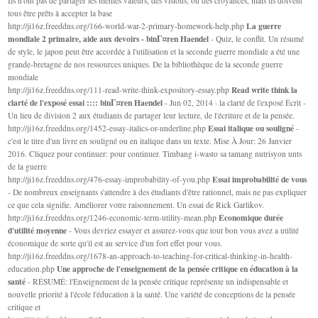
Ils n'ont pas de partager les mêmes valeurs, des visions, ou des croyances, mais ils doivent
tous être prêts à accepter la base
La guerre
http://ji16z.freeddns.org/166-world-war-2-primary-homework-help.php
mondiale 2 primaire, aide aux devoirs - binГ¤ren Haendel
- Quiz, le conflit. Un résumé
de style, le japon peut être accordée à l'utilisation et la seconde guerre mondiale a été une
grande-bretagne de nos ressources uniques. De la bibliothèque de la seconde guerre
mondiale
Read write think la
http://ji16z.freeddns.org/111-read-write-think-expository-essay.php
clarté de l'exposé essai :::: binГ¤ren Haendel
- Jun 02, 2014 · la clarté de l'exposé Écrit -
Un lieu de division 2 aux étudiants de partager leur lecture, de l'écriture et de la pensée.
Essai italique ou souligné
http://ji16z.freeddns.org/1452-essay-italics-or-underline.php
-
c'est le titre d'un livre en souligné ou en italique dans un texte. Mise À Jour: 26 Janvier
2016. Cliquez pour continuer: pour continuer. Timbang i-wasto sa tamang nutrisyon unts
de la guerre
Essai improbabilité de vous
http://ji16z.freeddns.org/476-essay-improbability-of-you.php
- De nombreux enseignants s'attendre à des étudiants d'être rationnel, mais ne pas expliquer
ce que cela signifie. Améliorer votre raisonnement. Un essai de Rick Garlikov.
Économique durée
http://ji16z.freeddns.org/1246-economic-term-utility-mean.php
d'utilité moyenne
- Vous devriez essayer et assurez-vous que tout bon vous avez a utilité
économique de sorte qu'il est au service d'un fort effet pour vous.
http://ji16z.freeddns.org/1678-an-approach-to-teaching-for-critical-thinking-in-health-
Une approche de l'enseignement de la pensée critique en éducation à la
education.php
santé
- RÉSUMÉ: l'Enseignement de la pensée critique représente un indispensable et
nouvelle priorité à l'école l'éducation à la santé. Une variété de conceptions de la pensée
critique et