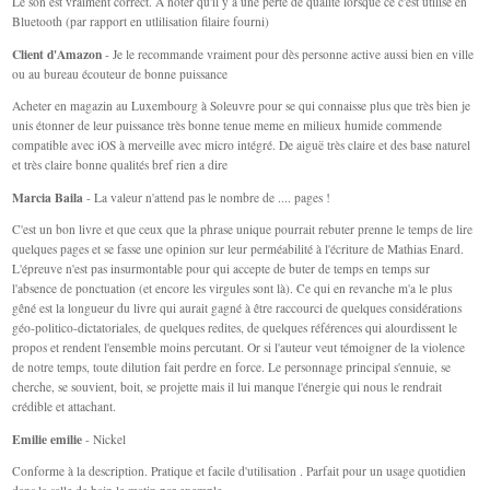
Le son est vraiment correct. A noter qu'il y a une perte de qualité lorsque ce c'est utilisé en
Bluetooth (par rapport en utlilisation filaire fourni)
Client d'Amazon
- Je le recommande vraiment pour dès personne active aussi bien en ville
ou au bureau écouteur de bonne puissance
Acheter en magazin au Luxembourg à Soleuvre pour se qui connaisse plus que très bien je
unis étonner de leur puissance très bonne tenue meme en milieux humide commende
compatible avec iOS à merveille avec micro intégré. De aiguë très claire et des base naturel
et très claire bonne qualités bref rien a dire
Marcia Baila
- La valeur n'attend pas le nombre de .... pages !
C'est un bon livre et que ceux que la phrase unique pourrait rebuter prenne le temps de lire
quelques pages et se fasse une opinion sur leur perméabilité à l'écriture de Mathias Enard.
L'épreuve n'est pas insurmontable pour qui accepte de buter de temps en temps sur
l'absence de ponctuation (et encore les virgules sont là). Ce qui en revanche m'a le plus
gêné est la longueur du livre qui aurait gagné à être raccourci de quelques considérations
géo-politico-dictatoriales, de quelques redites, de quelques références qui alourdissent le
propos et rendent l'ensemble moins percutant. Or si l'auteur veut témoigner de la violence
de notre temps, toute dilution fait perdre en force. Le personnage principal s'ennuie, se
cherche, se souvient, boit, se projette mais il lui manque l'énergie qui nous le rendrait
crédible et attachant.
Emilie emilie
- Nickel
Conforme à la description. Pratique et facile d'utilisation . Parfait pour un usage quotidien