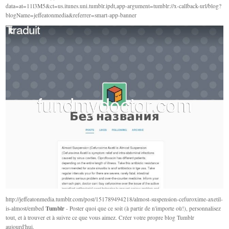
data=at=11l3M5&ct=us.itunes.uni.tumblr.ipdt,app-argument=tumblr://x-callback-url/blog?
blogName=jeffeatonmedia&referrer=smart-app-banner
http://jeffeatonmedia.tumblr.com/post/151789494218/almost-suspension-cefuroxime-axetil-
Tumblr
is-almost/embed
- Poster quoi que ce soit (à partir de n'importe où!), personnalisez
tout, et à trouver et à suivre ce que vous aimez. Créer votre propre blog Tumblr
aujourd'hui.