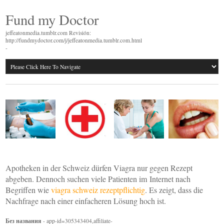
Fund my Doctor
jeffeatonmedia.tumblr.com Revisión:
http://fundmydoctor.com/j/jeffeatonmedia.tumblr.com.html
-
Apotheken in der Schweiz dürfen Viagra nur gegen Rezept
abgeben. Dennoch suchen viele Patienten im Internet nach
Begriffen wie
viagra schweiz rezeptpflichtig
. Es zeigt, dass die
Nachfrage nach einer einfacheren Lösung hoch ist.
Без названия
- app-id=305343404,affiliate-