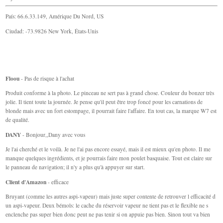
País: 66.6.33.149, Amérique Du Nord, US
Ciudad: -73.9826 New York, États-Unis
Floou
- Pas de risque à l'achat
Produit conforme à la photo. Le pinceau ne sert pas à grand chose. Couleur du bonzer très
jolie. Il tient toute la journée. Je pense qu'il peut être trop foncé pour les carnations de
blonde mais avec un fort estompage, il pourrait faire l'affaire. En tout cas, la marque W7 est
de qualité.
DANY
- Bonjour,,Dany avec vous
Je l'ai cherché et le voilà. Je ne l'ai pas encore essayé, mais il est mieux qu'en photo. Il me
manque quelques ingrédients, et je pourrais faire mon poulet basquaise. Tout est claire sur
le panneau de navigation; il n'y a plus qu'à appuyer sur start.
Client d'Amazon
- efficace
Bruyant (comme les autres aspi-vapeur) mais juste super contente de retrouver l efficacité d
un aspi-vapeur. Deux bémols: le cache du réservoir vapeur ne tient pas et le flexible ne s
enclenche pas super bien donc peut ne pas tenir si on appuie pas bien. Sinon tout va bien