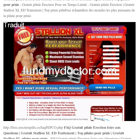
pour pénis
- Gratuit pilule Érection Pour un Temps Limité - Gratuit pilule Érection | Gratuit
Stallion XL ED Traitement | Top pénis pillsFree échantillon des mondes les plus puissants de
la pilule pour pénis
FAQ Gratuit pilule Érection foire aux
http://free.erectionpills.co/faqFEPCO.php
Questions | Gratuit Stallion XL ED Traitement | Top pilules pour pénis | Gratuit
Stallion XL pilules pour pénis
- FAQ Gratuit pilule Érection foire aux Questions | Gratuit