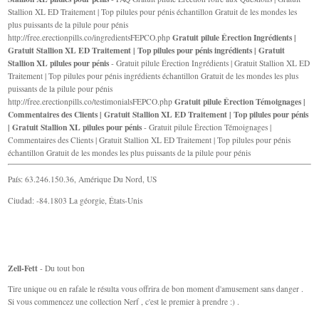
Stallion XL ED Traitement | Top pilules pour pénis échantillon Gratuit de les mondes les
plus puissants de la pilule pour pénis
Gratuit pilule Érection Ingrédients |
http://free.erectionpills.co/ingredientsFEPCO.php
Gratuit Stallion XL ED Traitement | Top pilules pour pénis ingrédients | Gratuit
Stallion XL pilules pour pénis
- Gratuit pilule Érection Ingrédients | Gratuit Stallion XL ED
Traitement | Top pilules pour pénis ingrédients échantillon Gratuit de les mondes les plus
puissants de la pilule pour pénis
Gratuit pilule Érection Témoignages |
http://free.erectionpills.co/testimonialsFEPCO.php
Commentaires des Clients | Gratuit Stallion XL ED Traitement | Top pilules pour pénis
| Gratuit Stallion XL pilules pour pénis
- Gratuit pilule Érection Témoignages |
Commentaires des Clients | Gratuit Stallion XL ED Traitement | Top pilules pour pénis
échantillon Gratuit de les mondes les plus puissants de la pilule pour pénis
País: 63.246.150.36, Amérique Du Nord, US
Ciudad: -84.1803 La géorgie, États-Unis
Zell-Fett
- Du tout bon
Tire unique ou en rafale le résulta vous offrira de bon moment d'amusement sans danger .
Si vous commencez une collection Nerf , c'est le premier à prendre :) .