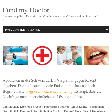
Fund my Doctor
free.erectionpills.co Revisión: http://fundmydoctor.com/f/free.erectionpills.co.html
-
Apotheken in der Schweiz dürfen Viagra nur gegen Rezept
abgeben. Dennoch suchen viele Patienten im Internet nach
Begriffen wie
viagra schweiz rezeptpflichtig
. Es zeigt, dass die
Nachfrage nach einer einfacheren Lösung hoch ist.
Gratuit pilule Érection | Érection Pilules sans | Pour un Temps Limité - Échantillon
Gratuit pilule Érection | Gratuit Stallion XL Avec Exclusif Alpha Blend | Top pilules