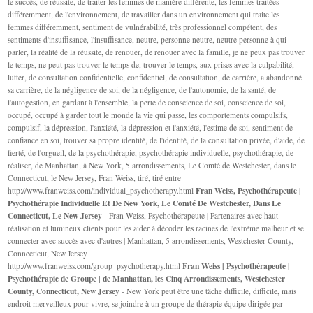
le succès, de réussite, de traiter les femmes de manière différente, les femmes traitées
différemment, de l'environnement, de travailler dans un environnement qui traite les
femmes différemment, sentiment de vulnérabilité, très professionnel compétent, des
sentiments d'insuffisance, l'insuffisance, neutre, personne neutre, neutre personne à qui
parler, la réalité de la réussite, de renouer, de renouer avec la famille, je ne peux pas trouver
le temps, ne peut pas trouver le temps de, trouver le temps, aux prises avec la culpabilité,
lutter, de consultation confidentielle, confidentiel, de consultation, de carrière, a abandonné
sa carrière, de la négligence de soi, de la négligence, de l'autonomie, de la santé, de
l'autogestion, en gardant à l'ensemble, la perte de conscience de soi, conscience de soi,
occupé, occupé à garder tout le monde la vie qui passe, les comportements compulsifs,
compulsif, la dépression, l'anxiété, la dépression et l'anxiété, l'estime de soi, sentiment de
confiance en soi, trouver sa propre identité, de l'identité, de la consultation privée, d'aide, de
fierté, de l'orgueil, de la psychothérapie, psychothérapie individuelle, psychothérapie, de
réaliser, de Manhattan, à New York, 5 arrondissements, Le Comté de Westchester, dans le
Connecticut, le New Jersey, Fran Weiss, tiré, tiré entre
Fran Weiss, Psychothérapeute |
http://www.franweiss.com/individual_psychotherapy.html
Psychothérapie Individuelle Et De New York, Le Comté De Westchester, Dans Le
Connecticut, Le New Jersey
- Fran Weiss, Psychothérapeute | Partenaires avec haut-
réalisation et lumineux clients pour les aider à décoder les racines de l'extrême malheur et se
connecter avec succès avec d'autres | Manhattan, 5 arrondissements, Westchester County,
Connecticut, New Jersey
Fran Weiss | Psychothérapeute |
http://www.franweiss.com/group_psychotherapy.html
Psychothérapie de Groupe | de Manhattan, les Cinq Arrondissements, Westchester
County, Connecticut, New Jersey
- New York peut être une tâche difficile, difficile, mais
endroit merveilleux pour vivre, se joindre à un groupe de thérapie équipe dirigée par