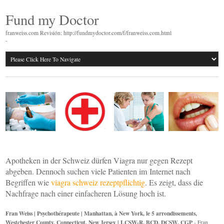
Fund my Doctor
franweiss.com Revisión: http://fundmydoctor.com/f/franweiss.com.html
-
Apotheken in der Schweiz dürfen Viagra nur gegen Rezept
abgeben. Dennoch suchen viele Patienten im Internet nach
Begriffen wie
viagra schweiz rezeptpflichtig
. Es zeigt, dass die
Nachfrage nach einer einfacheren Lösung hoch ist.
Fran Weiss | Psychothérapeute | Manhattan, à New York, le 5 arrondissements,
Westchester County, Connecticut, New Jersey | LCSW-R, BCD, DCSW, CGP
- Fran