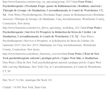
Fran Weiss |
http://www.franweiss.com/moving_on_upcominggroup_2017.html
Psychothérapeute | Prochaine Étape: passer de Bulimianorexia | Boulimie, anorexie |
Thérapie de Groupe | de Manhattan, 5 arrondissements, le Comté de Westchester, CT,
NJ
- Fran Weiss | Psychothérapeute | Prochaine Étape: passer de Bulimianorexia | Boulimie,
Anorexie | Thérapie de Groupe | de Manhattan, Cinq Arrondissements, Westchester County,
Connecticut, New Jersey
Fran Weiss |
http://www.franweiss.com/survive_thrive_upcoming_workshop_2017.html
Psychothérapeute | Survivre Et Prospérer la Réduction du Stress de l'Atelier | de
Manhattan, 5 arrondissements, le Comté de Westchester, CT, NJ
- Fran Weiss |
Psychothérapeute | Survivre et Prospérer, et la Réduction du Stress de l'Atelier | de
l'automne 2015 | Oct-Nov 2015 | Manhattan, les Cinq Arrondissements, Westchester
County, Connecticut, New Jersey
Fran Weiss | l'État de New
http://www.franweiss.com/about_franweiss_overview.html
York psychothérapeute autorisé | pratique privée | Upper West Side, à Manhattan
-
Fran Weiss | l'État de New York psychothérapeute autorisé | pratique privée | Upper West
Side | serving Manhattan, New York City, le 5 arrondissements, le Comté de Westchester,
CT, NJ
País: 96.47.74.246, Amérique Du Nord, US
Ciudad: -74.005 New York, États-Unis