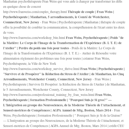
Manhattan psychothérapeute Fran Weiss qui vous aide à changer par transformer les défis
en quelque chose de concret
Thérapie de couple | Fran Weiss |
http://www.franweiss.com/couples_therapy.html
Psychothérapeute | Manhattan, 5 arrondissements, le Comté de Westchester,
Connnecticut, New Jersey
- Fran Weiss | Psychothérapeute | Manhattan | thérapie de couple
offre la possibilité de combler la communication, la compréhension de l'écart entre les deux
de vous.
Fran Weiss, Psychothérapeute | Poids "de
http://www.franweiss.com/workshop_bite.html
la Matière: Le Corps de l'Image de la Transformation de l'Expérience (B. I. T. E) de
l'Atelier" | Perdre du poids une fois pour toutes
- Poids de la Matière: Le Corps de
l'Image de la Transformation de l'Expérience (B. I. T. E.) - Atelier de Résoudre votre
alimentation règlement des problèmes une fois pour toutes | créateur Fran Weiss,
Psychothérapeute, la Ville de New York
Fran Weiss | Psychothérapeute |
http://www.franweiss.com/workshop_survive_thrive.html
"Survivre et de Prospérer" la Réduction du Stress de l'Atelier | de Manhattan, les Cinq
Arrondissements, Westchester County, Connecticut, New Jersey
- Fran Weiss |
Psychothérapeute | Survivre Et Prospérer: la Réduction du Stress de l'Atelier | de Manhattan,
le 5 Arrondissements, Westchester County, Connecticut, New Jersey
Fran Weiss,
http://www.franweiss.com/professional_training_by_fran_weiss.html
Psychothérapeute | formation Professionnelle | "Pourquoi Suis-je Si gros?" —
L'Intégration au groupe des Neurosciences, de la Moderne Théorie de l'Attachement, et
Sensori-motrices de Compétences | AGPA Annuel de Mtg, Boston, Mars 2014
- Fran
Weiss, Psychothérapeute | formation Professionnelle | " Pourquoi Suis-je Si de la Graisse?'
— L'Intégration au groupe des Neurosciences, de la Moderne Théorie de l'Attachement, et
Sensori-motrices de Compétences | AGPA Annuel de Mtg, Boston, Mars 2014 | crédit CEU