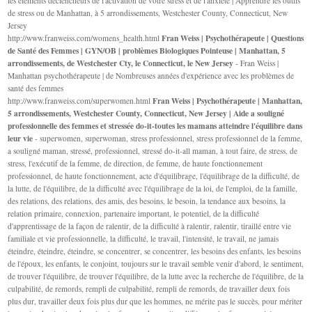
les éléments déclencheurs de l'activation de votre stress et de l'anxiété | Apprendre les outils
de stress ou de Manhattan, à 5 arrondissements, Westchester County, Connecticut, New
Jersey
Fran Weiss | Psychothérapeute | Questions
http://www.franweiss.com/womens_health.html
de Santé des Femmes | GYN/OB | problèmes Biologiques Pointeuse | Manhattan, 5
arrondissements, de Westchester Cty, le Connecticut, le New Jersey
- Fran Weiss |
Manhattan psychothérapeute | de Nombreuses années d'expérience avec les problèmes de
santé des femmes
Fran Weiss | Psychothérapeute | Manhattan,
http://www.franweiss.com/superwomen.html
5 arrondissements, Westchester County, Connecticut, New Jersey | Aide a souligné
professionnelle des femmes et stressée do-it-toutes les mamans atteindre l'équilibre dans
leur vie
- superwomen, superwoman, stress professionnel, stress professionnel de la femme,
a souligné maman, stressé, professionnel, stressé do-it-all maman, à tout faire, de stress, de
stress, l'exécutif de la femme, de direction, de femme, de haute fonctionnement
professionnel, de haute fonctionnement, acte d'équilibrage, l'équilibrage de la difficulté, de
la lutte, de l'équilibre, de la difficulté avec l'équilibrage de la loi, de l'emploi, de la famille,
des relations, des relations, des amis, des besoins, le besoin, la tendance aux besoins, la
relation primaire, connexion, partenaire important, le potentiel, de la difficulté
d'apprentissage de la façon de ralentir, de la difficulté à ralentir, ralentir, tiraillé entre vie
familiale et vie professionnelle, la difficulté, le travail, l'intensité, le travail, ne jamais
éteindre, éteindre, éteindre, se concentrer, se concentrer, les besoins des enfants, les besoins
de l'époux, les enfants, le conjoint, toujours sur le travail semble venir d'abord, le sentiment,
de trouver l'équilibre, de trouver l'équilibre, de la lutte avec la recherche de l'équilibre, de la
culpabilité, de remords, rempli de culpabilité, rempli de remords, de travailler deux fois
plus dur, travailler deux fois plus dur que les hommes, ne mérite pas le succès, pour mériter