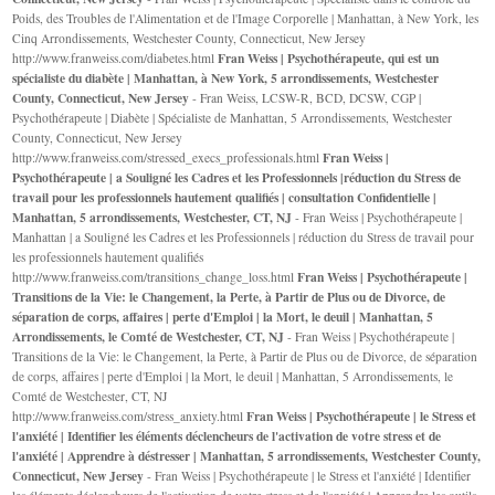
Poids, des Troubles de l'Alimentation et de l'Image Corporelle | Manhattan, à New York, les
Cinq Arrondissements, Westchester County, Connecticut, New Jersey
Fran Weiss | Psychothérapeute, qui est un
http://www.franweiss.com/diabetes.html
spécialiste du diabète | Manhattan, à New York, 5 arrondissements, Westchester
County, Connecticut, New Jersey
- Fran Weiss, LCSW-R, BCD, DCSW, CGP |
Psychothérapeute | Diabète | Spécialiste de Manhattan, 5 Arrondissements, Westchester
County, Connecticut, New Jersey
Fran Weiss |
http://www.franweiss.com/stressed_execs_professionals.html
Psychothérapeute | a Souligné les Cadres et les Professionnels |réduction du Stress de
travail pour les professionnels hautement qualifiés | consultation Confidentielle |
Manhattan, 5 arrondissements, Westchester, CT, NJ
- Fran Weiss | Psychothérapeute |
Manhattan | a Souligné les Cadres et les Professionnels | réduction du Stress de travail pour
les professionnels hautement qualifiés
Fran Weiss | Psychothérapeute |
http://www.franweiss.com/transitions_change_loss.html
Transitions de la Vie: le Changement, la Perte, à Partir de Plus ou de Divorce, de
séparation de corps, affaires | perte d'Emploi | la Mort, le deuil | Manhattan, 5
Arrondissements, le Comté de Westchester, CT, NJ
- Fran Weiss | Psychothérapeute |
Transitions de la Vie: le Changement, la Perte, à Partir de Plus ou de Divorce, de séparation
de corps, affaires | perte d'Emploi | la Mort, le deuil | Manhattan, 5 Arrondissements, le
Comté de Westchester, CT, NJ
Fran Weiss | Psychothérapeute | le Stress et
http://www.franweiss.com/stress_anxiety.html
l'anxiété | Identifier les éléments déclencheurs de l'activation de votre stress et de
l'anxiété | Apprendre à déstresser | Manhattan, 5 arrondissements, Westchester County,
Connecticut, New Jersey
- Fran Weiss | Psychothérapeute | le Stress et l'anxiété | Identifier