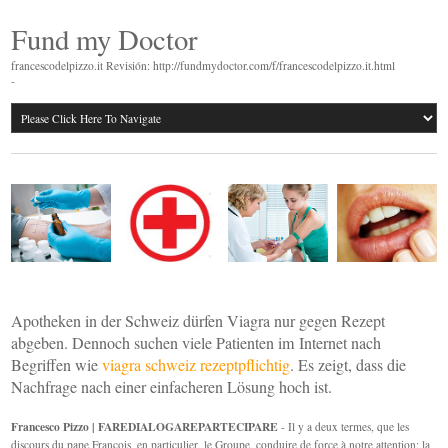
Fund my Doctor
francescodelpizzo.it Revisión: http://fundmydoctor.com/f/francescodelpizzo.it.html
-
Apotheken in der Schweiz dürfen Viagra nur gegen Rezept
abgeben. Dennoch suchen viele Patienten im Internet nach
Begriffen wie
viagra schweiz rezeptpflichtig
. Es zeigt, dass die
Nachfrage nach einer einfacheren Lösung hoch ist.
Francesco Pizzo | FAREDIALOGAREPARTECIPARE
- Il y a deux termes, que les
discours du pape François, en particulier, le Groupe, conduire de force à notre attention: la