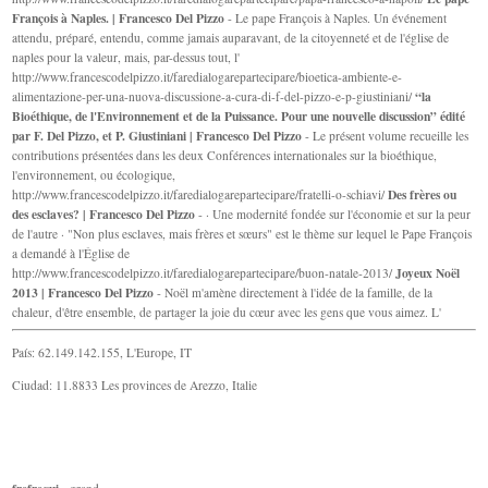
François à Naples. | Francesco Del Pizzo
- Le pape François à Naples. Un événement
attendu, préparé, entendu, comme jamais auparavant, de la citoyenneté et de l'église de
naples pour la valeur, mais, par-dessus tout, l'
http://www.francescodelpizzo.it/faredialogarepartecipare/bioetica-ambiente-e-
“la
alimentazione-per-una-nuova-discussione-a-cura-di-f-del-pizzo-e-p-giustiniani/
Bioéthique, de l'Environnement et de la Puissance. Pour une nouvelle discussion” édité
par F. Del Pizzo, et P. Giustiniani | Francesco Del Pizzo
- Le présent volume recueille les
contributions présentées dans les deux Conférences internationales sur la bioéthique,
l'environnement, ou écologique,
Des frères ou
http://www.francescodelpizzo.it/faredialogarepartecipare/fratelli-o-schiavi/
des esclaves? | Francesco Del Pizzo
- · Une modernité fondée sur l'économie et sur la peur
de l'autre · "Non plus esclaves, mais frères et sœurs" est le thème sur lequel le Pape François
a demandé à l'Église de
Joyeux Noël
http://www.francescodelpizzo.it/faredialogarepartecipare/buon-natale-2013/
2013 | Francesco Del Pizzo
- Noël m'amène directement à l'idée de la famille, de la
chaleur, d'être ensemble, de partager la joie du cœur avec les gens que vous aimez. L'
País: 62.149.142.155, L'Europe, IT
Ciudad: 11.8833 Les provinces de Arezzo, Italie