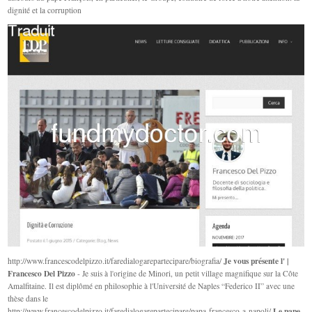
dignité et la corruption
Je vous présente l' |
http://www.francescodelpizzo.it/faredialogarepartecipare/biografia/
Francesco Del Pizzo
- Je suis à l'origine de Minori, un petit village magnifique sur la Côte
Amalfitaine. Il est diplômé en philosophie à l'Université de Naples “Federico II” avec une
thèse dans le
Le pape
http://www.francescodelpizzo.it/faredialogarepartecipare/papa-francesco-a-napoli/