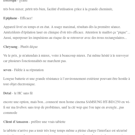
frefrequi
- grand
très bon mixer, pétrit très bien, facilité d'utilisation grâce à la grande cheminée,
Epiphane
- Efficace!
Appareil livré en temps et en état. A usage maximal, résultats dès la première séance.
Antécédents d'épilation laser en clinique d'où très efficace. Attention le maillot ça "pique"...
Aussi, superposer les impulsions au risque de se retrouver avec des trous rectangulaires...
Chrysang
- Plutôt déçue
Vu le prix, je m'attendais à mieux, voire à beaucoup mieux. J'ai même hésité à le renvoyer
car plusieurs fonctionnalités ne marchent pas.
seven
- Fidèle à sa réputation
Longue batterie et une grande résistance à l’environnement extérieur pouvant être hostile à
tout objet électronique.
Detal
- le HC sans fil
encore une option, mais bon...connecté mon home cinema SAMSUNG HT-BD1250 en wi-
fi sur ma livebox sans trop de problèmes, sauf la clé wep que l'on tape en aveugle...pas
commode
Client d'Amazon
- préfère une vrais tablette
la tablette n'arrive pas a tenir très long temps même a pleine charge l'interface est sécurisé