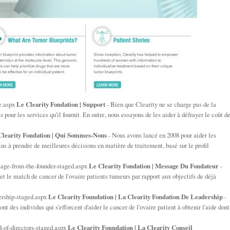
te.aspx
Le Clearity Fondation | Support
- Bien que Clearity ne se charge pas de la
pour les services qu'il fournit. En outre, nous essayons de les aider à défrayer le coût d
Clearity Fondation | Qui Sommes-Nous
- Nous avons lancé en 2008 pour aider les
ins à prendre de meilleures décisions en matière de traitement, basé sur le profil
ssage-from-the-founder-staged.aspx
Le Clearity Fondation | Message Du Fondateur
-
et le match de cancer de l'ovaire patients tumeurs par rapport aux objectifs de déjà
dership-staged.aspx
Le Clearity Foundation | La Clearity Fondation De Leadership
-
nt des individus qui s'efforcent d'aider le cancer de l'ovaire patient à obtenir l'aide dont
d-of-directors-staged.aspx
Le Clearity Foundation | La Clearity Conseil