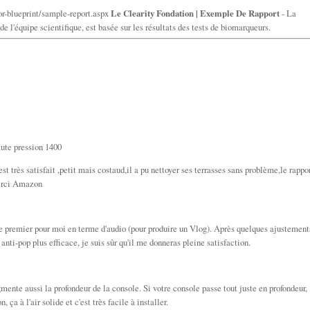
mor-blueprint/sample-report.aspx
Le Clearity Fondation | Exemple De Rapport
- La
e l'équipe scientifique, est basée sur les résultats des tests de biomarqueurs.
aute pression 1400
st très satisfait ,petit mais costaud,il a pu nettoyer ses terrasses sans problème,le rappo
merci Amazon
 le premier pour moi en terme d'audio (pour produire un Vlog). Après quelques ajustement
 anti-pop plus efficace, je suis sûr qu'il me donneras pleine satisfaction.
mente aussi la profondeur de la console. Si votre console passe tout juste en profondeur,
ça à l'air solide et c'est très facile à installer.