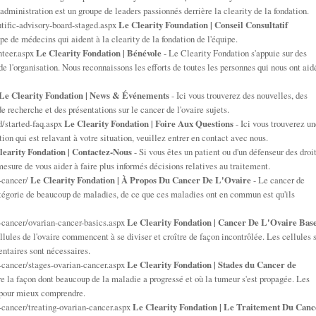
administration est un groupe de leaders passionnés derrière la clearity de la fondation.
ntific-advisory-board-staged.aspx
Le Clearity Foundation | Conseil Consultatif
upe de médecins qui aident à la clearity de la fondation de l'équipe.
nteer.aspx
Le Clearity Fondation | Bénévole
- Le Clearity Fondation s'appuie sur des
e l'organisation. Nous reconnaissons les efforts de toutes les personnes qui nous ont aid
Le Clearity Fondation | News & Événements
- Ici vous trouverez des nouvelles, des
e recherche et des présentations sur le cancer de l'ovaire sujets.
ed/started-faq.aspx
Le Clearity Fondation | Foire Aux Questions
- Ici vous trouverez un
tion qui est relavant à votre situation, veuillez entrer en contact avec nous.
learity Fondation | Contactez-Nous
- Si vous êtes un patient ou d'un défenseur des droi
 mesure de vous aider à faire plus informés décisions relatives au traitement.
n-cancer/
Le Clearity Fondation | À Propos Du Cancer De L'Ovaire
- Le cancer de
atégorie de beaucoup de maladies, de ce que ces maladies ont en commun est qu'ils
n-cancer/ovarian-cancer-basics.aspx
Le Clearity Fondation | Cancer De L'Ovaire Bas
llules de l'ovaire commencent à se diviser et croître de façon incontrôlée. Les cellules 
ntaires sont nécessaires.
n-cancer/stages-ovarian-cancer.aspx
Le Clearity Fondation | Stades du Cancer de
re la façon dont beaucoup de la maladie a progressé et où la tumeur s'est propagée. Les
t pour mieux comprendre.
n-cancer/treating-ovarian-cancer.aspx
Le Clearity Fondation | Le Traitement Du Canc