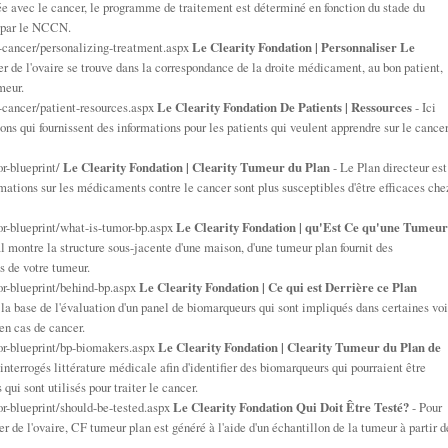
 avec le cancer, le programme de traitement est déterminé en fonction du stade du
es par le NCCN.
n-cancer/personalizing-treatment.aspx
Le Clearity Fondation | Personnaliser Le
 de l'ovaire se trouve dans la correspondance de la droite médicament, au bon patient,
meur.
n-cancer/patient-resources.aspx
Le Clearity Fondation De Patients | Ressources
- Ici
ons qui fournissent des informations pour les patients qui veulent apprendre sur le cance
or-blueprint/
Le Clearity Fondation | Clearity Tumeur du Plan
- Le Plan directeur est
mations sur les médicaments contre le cancer sont plus susceptibles d'être efficaces che
mor-blueprint/what-is-tumor-bp.aspx
Le Clearity Fondation | qu'Est Ce qu'une Tumeur
 montre la structure sous-jacente d'une maison, d'une tumeur plan fournit des
s de votre tumeur.
mor-blueprint/behind-bp.aspx
Le Clearity Fondation | Ce qui est Derrière ce Plan
la base de l'évaluation d'un panel de biomarqueurs qui sont impliqués dans certaines vo
 en cas de cancer.
mor-blueprint/bp-biomakers.aspx
Le Clearity Fondation | Clearity Tumeur du Plan de
interrogés littérature médicale afin d'identifier des biomarqueurs qui pourraient être
qui sont utilisés pour traiter le cancer.
or-blueprint/should-be-tested.aspx
Le Clearity Fondation Qui Doit Être Testé?
- Pour
r de l'ovaire, CF tumeur plan est généré à l'aide d'un échantillon de la tumeur à partir d