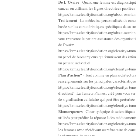
De L'Ovaire
- Quand une femme est diagnostiquée
cancer, en utilisant les lignes directrices publié
https://forms.clearityfoundation.org/about-ovaria
Traitement
- La médecine personnalisée du cancer
basée sur les caractéristiques spécifiques de sa tu
https://forms.clearityfoundation.org/about-ovaria
vous trouverez le patient assistance des organisati
de l'ovaire.
https://forms.clearityfoundation.org/clearitys-tum
un panel de biomarqueurs qui fournissent des infor
un patient individuel.
https://forms.clearityfoundation.org/clearitys-tu
Plan d'action?
- Tout comme un plan architectural
renseignements sur les principales caractéristique
https://forms.clearityfoundation.org/clearitys-tu
d'action?
- La Tumeur Plan est créé pour vous sur 
de signalisation cellulaire qui peut être perturbée
https://forms.clearityfoundation.org/clearitys-tu
Biomarqueurs
- Clearity équipe de scientifiques 
utilisés pour prédire la réponse à des médicaments 
https://forms.clearityfoundation.org/clearitys-tum
les femmes avec récidivant ou réfractaire de cance
la récurrence du cancer.