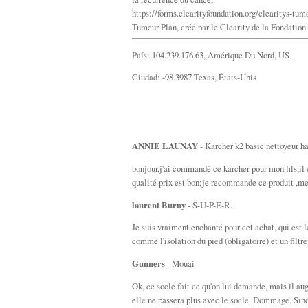
https://forms.clearityfoundation.org/clearitys-tu
Tumeur Plan, créé par le Clearity de la Fondation d
País: 104.239.176.63, Amérique Du Nord, US
Ciudad: -98.3987 Texas, États-Unis
ANNIE LAUNAY
- Karcher k2 basic nettoyeur h
bonjour,j'ai commandé ce karcher pour mon fils,il e
qualité prix est bon;je recommande ce produit ,
laurent Burny
- S-U-P-E-R.
Je suis vraiment enchanté pour cet achat, qui est
comme l'isolation du pied (obligatoire) et un filtre
Gunners
- Mouai
Ok, ce socle fait ce qu'on lui demande, mais il aug
elle ne passera plus avec le socle. Dommage. Sinon, 