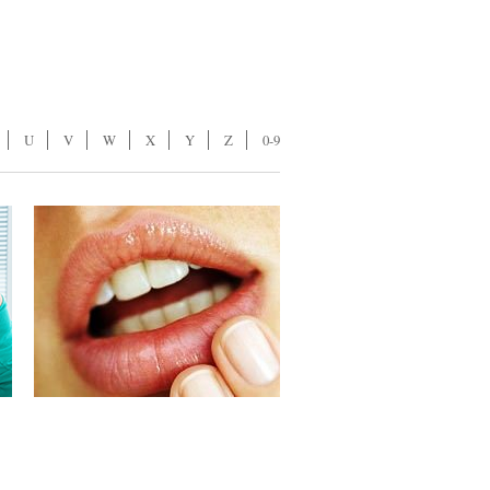
U
V
W
X
Y
Z
0-9