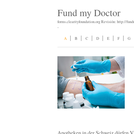
Fund my Doctor
forms.clearityfoundation.org Revisión: http://fun
-
A
B
C
D
E
F
G
Apotheken in der Schweiz dürfen V