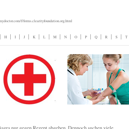
dmydoctor.com/f/forms.clearityfoundation.org.html
H
I
J
K
L
M
N
O
P
Q
R
S
T
iagra nur gegen Rezept abgeben. Dennoch suchen viele