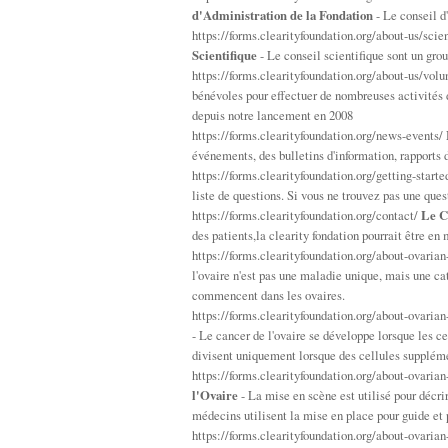
d'Administration de la Fondation
- Le conseil d'
https://forms.clearityfoundation.org/about-us/scie
Scientifique
- Le conseil scientifique sont un gro
https://forms.clearityfoundation.org/about-us/volu
bénévoles pour effectuer de nombreuses activités d
depuis notre lancement en 2008
https://forms.clearityfoundation.org/news-events/
événements, des bulletins d'information, rapports d
https://forms.clearityfoundation.org/getting-start
liste de questions. Si vous ne trouvez pas une ques
https://forms.clearityfoundation.org/contact/
Le C
des patients,la clearity fondation pourrait être en
https://forms.clearityfoundation.org/about-ovaria
l'ovaire n'est pas une maladie unique, mais une c
commencent dans les ovaires.
https://forms.clearityfoundation.org/about-ovaria
- Le cancer de l'ovaire se développe lorsque les ce
divisent uniquement lorsque des cellules suppléme
https://forms.clearityfoundation.org/about-ovaria
l'Ovaire
- La mise en scène est utilisé pour décri
médecins utilisent la mise en place pour guide e
https://forms.clearityfoundation.org/about-ovaria