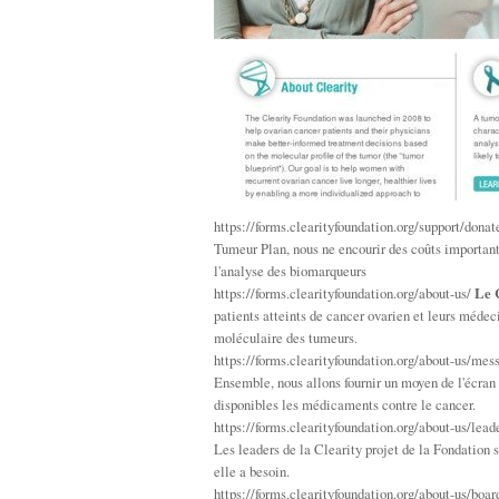
https://forms.clearityfoundation.org/support/dona
Tumeur Plan, nous ne encourir des coûts importants 
l'analyse des biomarqueurs
https://forms.clearityfoundation.org/about-us/
Le 
patients atteints de cancer ovarien et leurs médec
moléculaire des tumeurs.
https://forms.clearityfoundation.org/about-us/me
Ensemble, nous allons fournir un moyen de l'écran 
disponibles les médicaments contre le cancer.
https://forms.clearityfoundation.org/about-us/lea
Les leaders de la Clearity projet de la Fondation so
elle a besoin.
https://forms.clearityfoundation.org/about-us/boar