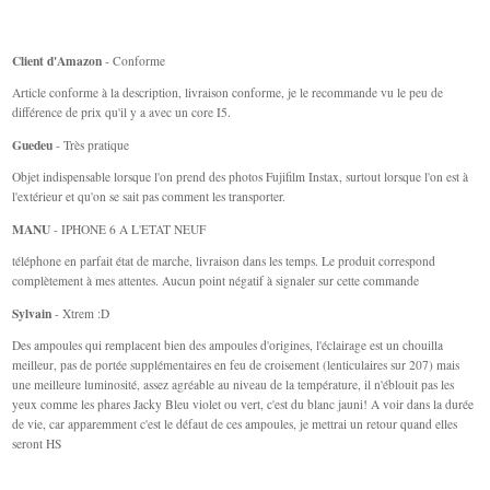
Client d'Amazon
- Conforme
Article conforme à la description, livraison conforme, je le recommande vu le peu de
différence de prix qu'il y a avec un core I5.
Guedeu
- Très pratique
Objet indispensable lorsque l'on prend des photos Fujifilm Instax, surtout lorsque l'on est à
l'extérieur et qu'on se sait pas comment les transporter.
MANU
- IPHONE 6 A L'ETAT NEUF
téléphone en parfait état de marche, livraison dans les temps. Le produit correspond
complètement à mes attentes. Aucun point négatif à signaler sur cette commande
Sylvain
- Xtrem :D
Des ampoules qui remplacent bien des ampoules d'origines, l'éclairage est un chouilla
meilleur, pas de portée supplémentaires en feu de croisement (lenticulaires sur 207) mais
une meilleure luminosité, assez agréable au niveau de la température, il n'éblouit pas les
yeux comme les phares Jacky Bleu violet ou vert, c'est du blanc jauni! A voir dans la durée
de vie, car apparemment c'est le défaut de ces ampoules, je mettrai un retour quand elles
seront HS