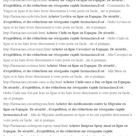
d'expédition, et des réductions sur réorganise rapide farmaciaes.il est
- Commander du
Viagra en ligne et les faire livrer directement à votre porte est facile , sûr et pratique.
Acheter Levitra en ligne en Espagne. De sécurité ,
http://farmaciaes.es/levitra.html
d'expédition, et des réductions sur réorganise rapide farmaciaes.il est
- Ordre Levitra en
ligne et les faire livrer directement à votre porte est facile , sûr et pratique.
Acheter Cialis en ligne en Espagne. De sécurité ,
http://farmaciaes.es/cialis.html
d'expédition, et des réductions sur réorganise rapide farmaciaes.il est
- Ordre Cialis en
ligne et se les faire livrer directement à votre porte est facile , sûr et pratique.
Acheter en ligne Caverject en Espagne. De sécurité ,
http://farmaciaes.es/caverject.html
d'expédition, et des réductions sur réorganise rapide farmaciaes.il est
- Afin Caverject en
ligne et les faire livrer directement à votre porte est facile , sûr et pratique.
Acheter Muse en ligne en Espagne. De sécurité ,
http://farmaciaes.es/muse.html
d'expédition, et des réductions sur réorganise rapide farmaciaes.il est
- Afin Muse en
ligne et le faire livrer directement à votre porte est facile , sûr et pratique.
Acheter Cialis once a Day en ligne en Espagne.
http://farmaciaes.es/cialis-once-a-day.html
De sécurité , d'expédition, et des réductions sur réorganise rapide farmaciaes.il est
-
Ordre Cialis une fois par Jour en ligne et les faire livrer directement à votre porte est facile ,
sûr et pratique.
Acheter des médicaments contre la Migraine en
http://farmaciaes.es/cat/migrana.html
ligne en Espagne. De sécurité , d'expédition, et des réductions sur réorganise rapide
farmaciaes.il est
- Afin de Migraine médicaments en ligne et les ont expédiés directement à
votre porte est facile , sûr et pratique.
Acheter Imigran Spray nasal en ligne en
http://farmaciaes.es/imigran-espray-nasal.html
Espagne. De sécurité , d'expédition, et des réductions sur réorganise rapide