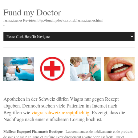
Fund my Doctor
farmaciaes.es Revisión: http://fundmydoctor.com/f/farmaciaes.es.html
-
Apotheken in der Schweiz dürfen Viagra nur gegen Rezept
abgeben. Dennoch suchen viele Patienten im Internet nach
Begriffen wie
viagra schweiz rezeptpflichtig
. Es zeigt, dass die
Nachfrage nach einer einfacheren Lösung hoch ist.
Meilleur Espagnol Pharmacie Boutique
- Les commandes de médicaments et de produits
de soins de santé en ligne et les faire livrer directement à votre porte est facile , sûr et