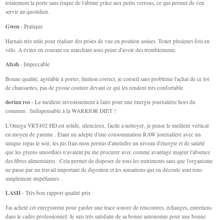
totalement la porte sans risque de l'abimé grâce aux petits verrous, ce qui permet de s'en
servir au quotidien.
Gwen
- Pratique
Harnais très utile pour réaliser des prises de vue en position assises. Tester plusieurs fois en
vélo. A éviter en courant ou marchant sous peine d'avoir des tremblements.
Alxsh
- Impeccable
Bonne qualité, agréable à porter, finition correct, je conseil sans problème l'achat de ce lot
de chaussettes, pas de grosse couture devant ce qui les rendent très confortable.
dorian ros
- Le meilleur investissement à faire pour une énergie journalière hors du
commun . Indispensable à la WARRIOR DIET !
L'Omega VRT402 HD est solide, silencieux, facile a nettoyer, je pense le meilleur vertical
en moyen de gamme . Etant un adepte d'une consommation RAW journalière avec un
unique repas le soir, les jus frais mon permis d'atteindre un niveau d'énergie et de satiété
que les greens smoothies n'avaient pu me procurer avec comme avantage majeur l'absence
des fibres alimentaires . Cela permet de disposer de tous les nutriments sans que l'organisme
ne passe par un travail important de digestion et les sensations qui en découle sont tous
simplement stupéfiantes .
LASH
- Très bon rapport qualité prix
J'ai acheté cet enregistreur pour garder une trace sonore de rencontres, échanges, entretiens
dans le cadre professionnel. Je suis très satisfaite de sa bonne autonomie pour une bonne