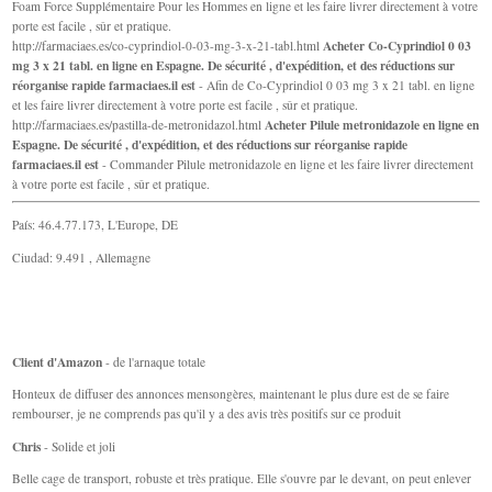
Foam Force Supplémentaire Pour les Hommes en ligne et les faire livrer directement à votre
porte est facile , sûr et pratique.
Acheter Co-Cyprindiol 0 03
http://farmaciaes.es/co-cyprindiol-0-03-mg-3-x-21-tabl.html
mg 3 x 21 tabl. en ligne en Espagne. De sécurité , d'expédition, et des réductions sur
réorganise rapide farmaciaes.il est
- Afin de Co-Cyprindiol 0 03 mg 3 x 21 tabl. en ligne
et les faire livrer directement à votre porte est facile , sûr et pratique.
Acheter Pilule metronidazole en ligne en
http://farmaciaes.es/pastilla-de-metronidazol.html
Espagne. De sécurité , d'expédition, et des réductions sur réorganise rapide
farmaciaes.il est
- Commander Pilule metronidazole en ligne et les faire livrer directement
à votre porte est facile , sûr et pratique.
País: 46.4.77.173, L'Europe, DE
Ciudad: 9.491 , Allemagne
Client d'Amazon
- de l'arnaque totale
Honteux de diffuser des annonces mensongères, maintenant le plus dure est de se faire
rembourser, je ne comprends pas qu'il y a des avis très positifs sur ce produit
Chris
- Solide et joli
Belle cage de transport, robuste et très pratique. Elle s'ouvre par le devant, on peut enlever